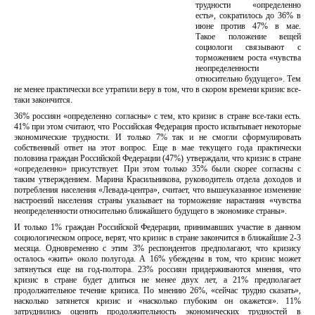
трудности «определенно
есть», сократилось до 36% в
июне против 47% в мае.
Такое положение вещей
социологи связывают с
торможением роста «чувства
неопределенности
относительно будущего». Тем
не менее практически все утратили веру в том, что в скором времени кризис все-
таки закончится.
36% россиян «определенно согласны» с тем, кто кризис в стране все-таки есть.
41% при этом считают, что Российская Федерация просто испытывает некоторые
экономические трудности. И только 7% так и не смогли сформулировать
собственный ответ на этот вопрос. Еще в мае текущего года практически
половина граждан Российской Федерации (47%) утверждали, что кризис в стране
«определенно» присутствует. При этом только 35% были скорее согласны с
таким утверждением. Марина Красильникова, руководитель отдела доходов и
потребления населения «Левада-центра», считает, что вышеуказанное изменение
настроений населения страны указывает на торможение нарастания «чувства
неопределенности относительно ближайшего будущего в экономике страны».
И только 1% граждан Российской Федерации, принимавших участие в данном
социологическом опросе, верят, что кризис в стране закончится в ближайшие 2-3
месяца. Одновременно с этим 3% респондентов предполагают, что кризису
осталось «жить» около полугода. А 16% убеждены в том, что кризис может
затянуться еще на год-полтора. 23% россиян придерживаются мнения, что
кризис в стране будет длиться не менее двух лет, а 21% предполагает
продолжительное течение кризиса. По мнению 26%, «сейчас трудно сказать»,
насколько затянется кризис и «насколько глубоким он окажется». 11%
затруднились оценить продолжительность экономических трудностей в