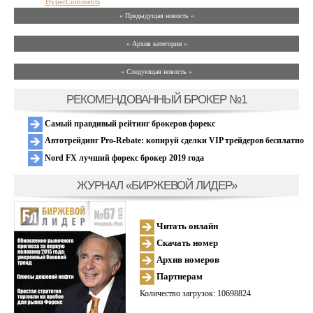
HyperComments
« Предыдущая новость «
» Архив категории «
» Следующая новость »
РЕКОМЕНДОВАННЫЙ БРОКЕР №1
Самый правдивый рейтинг брокеров форекс
Автотрейдинг Pro-Rebate: копируй сделки VIP трейдеров бесплатно
Nord FX лучший форекс брокер 2019 года
ЖУРНАЛ «БИРЖЕВОЙ ЛИДЕР»
Читать онлайн
Скачать номер
Архив номеров
Партнерам
Количество загрузок: 10698824