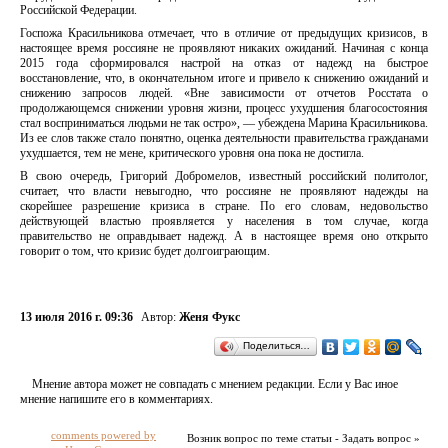
Российской Федерации.
Госпожа Красильникова отмечает, что в отличие от предыдущих кризисов, в
настоящее время россияне не проявляют никаких ожиданий. Начиная с конца
2015 года сформировался настрой на отказ от надежд на быстрое
восстановление, что, в окончательном итоге и привело к снижению ожиданий и
снижению запросов людей. «Вне зависимости от отчетов Росстата о
продолжающемся снижении уровня жизни, процесс ухудшения благосостояния
стал восприниматься людьми не так остро», — убеждена Марина Красильникова.
Из ее слов также стало понятно, оценка деятельности правительства гражданами
ухудшается, тем не мене, критического уровня она пока не достигла.
В свою очередь, Григорий Добромелов, известный российский политолог,
считает, что власти невыгодно, что россияне не проявляют надежды на
скорейшее разрешение кризиса в стране. По его словам, недовольство
действующей властью проявляется у населения в том случае, когда
правительство не оправдывает надежд. А в настоящее время оно открыто
говорит о том, что кризис будет долгоиграющим.
13 июля 2016 г. 09:36
Автор:
Женя Фукс
Поделиться…
Мнение автора может не совпадать с мнением редакции. Если у Вас иное
мнение напишите его в комментариях.
comments powered by
Возник вопрос по теме статьи - Задать вопрос »