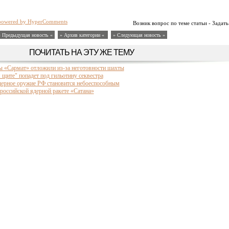
powered by HyperComments
Возник вопрос по теме статьи - Задать
« Предыдущая новость «
» Архив категории «
» Следующая новость »
ПОЧИТАТЬ НА ЭТУ ЖЕ ТЕМУ
ы «Сармат» отложили из-за неготовности шахты
щите" попадет под гильотину секвестра
ядерное оружие РФ становится небоеспособным
российской ядерной ракете «Сатана»