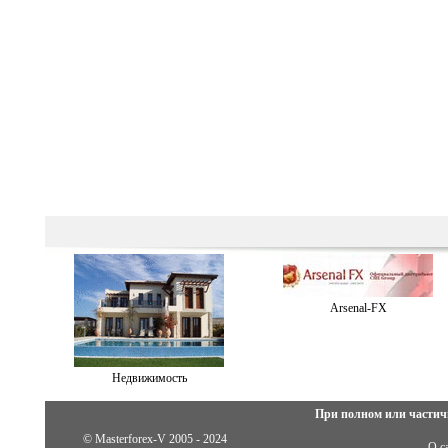
Arsenal-FX
Недвижимость
При полном или частич
© Masterforex-V 2005 - 2024
О с