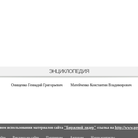
ЭНЦИКЛОПЕДИЯ
Онищенко Геннадий Григорьевич
Матейченко Константин Владимирович
ном использовании материалов сайта
"Биржевой лидер"
ссылка на
http://www.pro
айте
Реклама на сайте
Партнерам
Авторам
Наши контакты