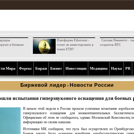
ардеры
Платформа Ethereum -
Сатоши Накамото - та
ируют в биткоин
стоит ли инвестировать в
создатель BTC
токен ETH?
сти Мира
Форекс
Биржи
Бизнес
Инвестиции
Медицина
Наука
PR
Биржевой лидер
Новости России
»
ошли испытания гиперзвукового оснащения для боевых 
В начале этой недели в России прошли успешные испытания аэробалли
гиперзвукового оснащения для межконтинентальных баллистическ
Официально об этом не сообщалось, однако Московский Комсомолец п
информацию по своим каналам.
Источники МК сообщили, что пуск был осуществлен из Оренбургской
Боевая ракета была оснащена новейшим аэробаллистическим гипе