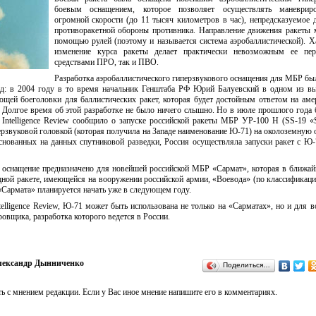
боевым оснащением, которое позволяет осуществлять маневрир
огромной скорости (до 11 тысяч километров в час), непредсказуемое 
противоракетной обороны противника. Направление движения ракеты 
помощью рулей (поэтому и называется система аэробаллистической). Х
изменение курса ракеты делает практически невозможным ее пер
средствами ПРО, так и ПВО.
Разработка аэробаллистического гиперзвукового оснащения для МБР был
зад: в 2004 году в то время начальник Генштаба РФ Юрий Балуевский в одном из в
ющей боеголовки для баллистических ракет, которая будет достойным ответом на ам
 Долгое время об этой разработке не было ничего слышно. Но в июле прошлого года 
 Intelligence Review сообщило о запуске российской ракеты МБР УР-100 Н (SS-19 «St
рзвуковой головкой (которая получила на Западе наименование Ю-71) на околоземную 
снованных на данных спутниковой разведки, Россия осуществляла запуски ракет с Ю-
е оснащение предназначено для новейшей российской МБР «Сармат», которая в ближа
щной ракете, имеющейся на вооружении российской армии, «Воевода» (по классифика
«Сармата» планируется начать уже в следующем году.
ntelligence Review, Ю-71 может быть использована не только на «Сарматах», но и для 
овщика, разработка которого ведется в России.
ександр Дынниченко
Поделиться…
ь с мнением редакции. Если у Вас иное мнение напишите его в комментариях.