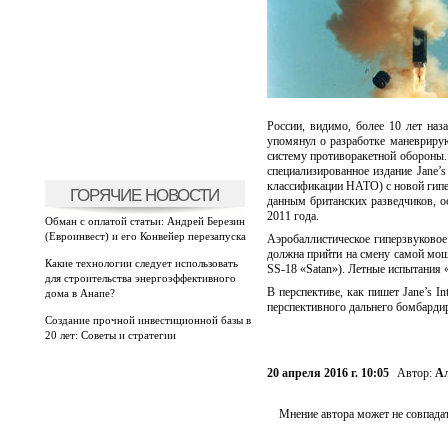
России, видимо, более 10 лет на
упомянул о разработке маневриру
систему противоракетной обороны.
специализированное издание Jane’s
классификации НАТО) с новой гипе
ГОРЯЧИЕ НОВОСТИ
данным британских разведчиков, о
2011 года.
Обман с оплатой статьи: Андрей Березин
(Евроинвест) и его Конвейер перезапуска
Аэробаллистическое гиперзвуково
должна прийти на смену самой мо
Какие технологии следует использовать
SS-18 «Satan»). Летные испытания 
для строительства энергоэффективного
В перспективе, как пишет Jane’s I
дома в Анапе?
перспективного дальнего бомбардир
Создание прочной инвестиционной базы в
20 лет: Советы и стратегии
20 апреля 2016 г. 10:05
Автор:
Ал
Мнение автора может не совпадат