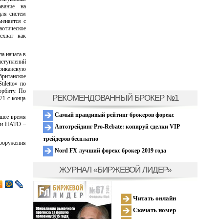
ование на
для систем
меняется с
аотическое
ехват как
а начата в
ыступлений
ериканскую
британское
iletto» по
орбиту. По
РЕКОМЕНДОВАННЫЙ БРОКЕР №1
71 с конца
Самый правдивый рейтинг брокеров форекс
йшее время
ции НАТО –
Автотрейдинг Pro-Rebate: копируй сделки VIP
трейдеров бесплатно
вооружения
Nord FX лучший форекс брокер 2019 года
ЖУРНАЛ «БИРЖЕВОЙ ЛИДЕР»
Читать онлайн
Скачать номер