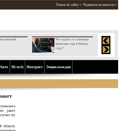
Поиск по сайту »
Подписка на новости »
инственный
Что ждать от основных
валютных пар в Новом
году?
Aвто
Hi-tech
Интернет
Энциклопедия
ракет
стического
их ракет.
олучил эту
 области.
рзвуковым