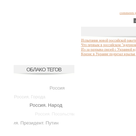
comments 
Испытания новой российской ракет
Что первым в российском "ядерном 
Из-за разрыва связей с Украиной 
Кризис в Украине подрезал крылья 
ОБЛАКО ТЕГОВ