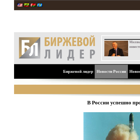
Милли
инвест
Биржевой лидер
Новости России
Ново
В России успешно пр