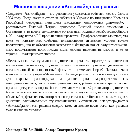
Мнения о создании «Антимайдана» разные.
«Создание «Антимайдана» - это реакция на украинские события, как это было в
2004 году. Тогда также в ответ на события в Украине по инициативе Кремля в
Российской Федерации появилось множество молодежных движений», -
рассказывает Николай Петров, профессор Высшей школы экономики. -
Созданные в то время молодежные организации показали неработоспособность
в 2011 году, когда в РФ прошли акции протеста». Профессор также отмечает, что
пока не понятно как сработает антимайданное движение. «Очень трудно
представить, что из объединения ветеранов и байкеров может получиться какая-
либо продуктивная политическая сила, которая нацелена на работу, а не на
угрозы», - подчеркивает эксперт.
«Деятельность вышеуказанного движения вряд ли приведет к снижению
протестной активности, однако может перевести уличное движение в
насильственный и конфликтный формат», - отмечает Сергей Давидис, член
правозащитного центра «Мемориал». Он подчеркивает, что в настоящее время
для охраны правопорядка на разного рода мероприятиях, как
санкционированных, так и несанкционированных, работают правоохранительные
органы, ресурсов которых более чем достаточно. «Организаторы движения
борются за внимание и признательность власти, однако их действия могут иметь
обратный эффект: власть, которая заинтересована в стабильности, может осадить
движение, расшатывающее эту стабильность», - отмети он. Как утверждают в
«Антимайдане», они решили создать такое движение после того, как увидели
ужас и хаос на Украине.
20 января 2015 г. 20:08
Автор:
Екатерина Кравец