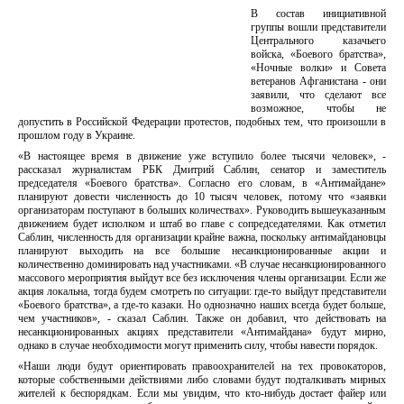
В состав инициативной
группы вошли представители
Центрального казачьего
войска, «Боевого братства»,
«Ночные волки» и Совета
ветеранов Афганистана - они
заявили, что сделают все
возможное, чтобы не
допустить в Российской Федерации протестов, подобных тем, что произошли в
прошлом году в Украине.
«В настоящее время в движение уже вступило более тысячи человек», -
рассказал журналистам РБК Дмитрий Саблин, сенатор и заместитель
председателя «Боевого братства». Согласно его словам, в «Антимайдане»
планируют довести численность до 10 тысяч человек, потому что «заявки
организаторам поступают в больших количествах». Руководить вышеуказанным
движением будет исполком и штаб во главе с сопредседателями. Как отметил
Саблин, численность для организации крайне важна, поскольку антимайдановцы
планируют выходить на все большие несанкционированные акции и
количественно доминировать над участниками. «В случае несанкционированного
массового мероприятия выйдут все без исключения члены организации. Если же
акция локальна, тогда будем смотреть по ситуации: где-то выйдут представители
«Боевого братства», а где-то казаки. Но однозначно наших всегда будет больше,
чем участников», - сказал Саблин. Также он добавил, что действовать на
несанкционированных акциях представители «Антимайдана» будут мирно,
однако в случае необходимости могут применить силу, чтобы навести порядок.
«Наши люди будут ориентировать правоохранителей на тех провокаторов,
которые собственными действиями либо словами будут подталкивать мирных
жителей к беспорядкам. Если мы увидим, что кто-нибудь достает файер или