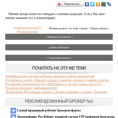
Поделиться…
Мнение автора может не совпадать с мнением редакции. Если у Вас иное
мнение напишите его в комментариях.
comments powered by
Возник вопрос по теме статьи - Задать вопрос »
HyperComments
« Предыдущая новость «
» Архив категории «
» Следующая новость »
ПОЧИТАТЬ НА ЭТУ ЖЕ ТЕМУ
Антифашистское шествие в Москве пытались сорвать провокаторы
Российского солдата, убившего семью в Армении, назвали «узником совести»
Российский Антимайдан будет действовать и в других странах экс-СССР
Россия неотвратимо "майданизируется"
Минобороны РФ скрывает данные о смертях срочников в армии – Полякова
РЕКОМЕНДОВАННЫЙ БРОКЕР №1
Самый правдивый рейтинг брокеров форекс
Автотрейдинг Pro-Rebate: копируй сделки VIP трейдеров бесплатно