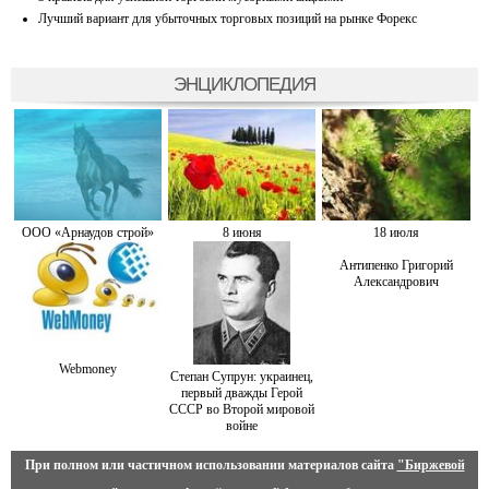
Лучший вариант для убыточных торговых позиций на рынке Форекс
ЭНЦИКЛОПЕДИЯ
ООО «Арнаудов строй»
8 июня
18 июля
Антипенко Григорий
Александрович
Webmoney
Степан Супрун: украинец,
первый дважды Герой
СССР во Второй мировой
войне
При полном или частичном использовании материалов сайта
"Биржевой