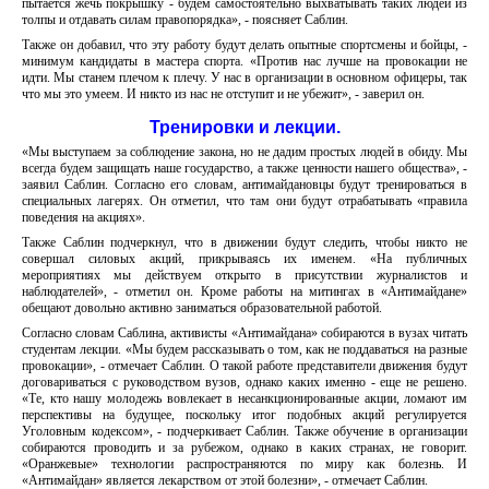
пытается жечь покрышку - будем самостоятельно выхватывать таких людей из
толпы и отдавать силам правопорядка», - поясняет Саблин.
Также он добавил, что эту работу будут делать опытные спортсмены и бойцы, -
минимум кандидаты в мастера спорта. «Против нас лучше на провокации не
идти. Мы станем плечом к плечу. У нас в организации в основном офицеры, так
что мы это умеем. И никто из нас не отступит и не убежит», - заверил он.
Тренировки и лекции.
«Мы выступаем за соблюдение закона, но не дадим простых людей в обиду. Мы
всегда будем защищать наше государство, а также ценности нашего общества», -
заявил Саблин. Согласно его словам, антимайдановцы будут тренироваться в
специальных лагерях. Он отметил, что там они будут отрабатывать «правила
поведения на акциях».
Также Саблин подчеркнул, что в движении будут следить, чтобы никто не
совершал силовых акций, прикрываясь их именем. «На публичных
мероприятиях мы действуем открыто в присутствии журналистов и
наблюдателей», - отметил он. Кроме работы на митингах в «Антимайдане»
обещают довольно активно заниматься образовательной работой.
Согласно словам Саблина, активисты «Антимайдана» собираются в вузах читать
студентам лекции. «Мы будем рассказывать о том, как не поддаваться на разные
провокации», - отмечает Саблин. О такой работе представители движения будут
договариваться с руководством вузов, однако каких именно - еще не решено.
«Те, кто нашу молодежь вовлекает в несанкционированные акции, ломают им
перспективы на будущее, поскольку итог подобных акций регулируется
Уголовным кодексом», - подчеркивает Саблин. Также обучение в организации
собираются проводить и за рубежом, однако в каких странах, не говорит.
«Оранжевые» технологии распространяются по миру как болезнь. И
«Антимайдан» является лекарством от этой болезни», - отмечает Саблин.