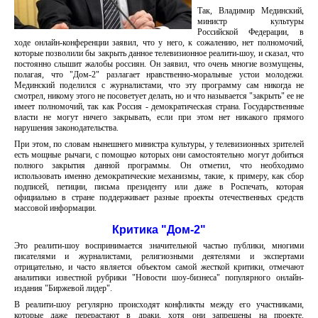
Так, Владимир Мединский,
министр культуры
Российской Федерации, в
ходе онлайн-конференции заявил, что у него, к сожалению, нет полномочий,
которые позволили бы закрыть данное телевизионное реалити-шоу, и сказал, что
постоянно слышит жалобы россиян. Он заявил, что очень многие возмущены,
полагая, что "Дом-2" разлагает нравственно-моральные устои молодежи.
Мединский поделился с журналистами, что эту программу сам никогда не
смотрел, никому этого не посоветует делать, но и что называется "закрыть" ее не
имеет полномочий, так как Россия - демократическая страна. Государственные
власти не могут ничего закрывать, если при этом нет никакого прямого
нарушения законодательства.
При этом, по словам нынешнего министра культуры, у телевизионных зрителей
есть мощные рычаги, с помощью которых они самостоятельно могут добиться
полного закрытия данной программы. Он отметил, что необходимо
использовать именно демократические механизмы, такие, к примеру, как сбор
подписей, петиции, письма президенту или даже в Роспечать, которая
официально в стране поддерживает разные проекты отечественных средств
массовой информации.
Критика "Дом-2"
Это реалити-шоу воспринимается значительной частью публики, многими
писателями и журналистами, религиозными деятелями и экспертами
отрицательно, и часто является объектом самой жесткой критики, отмечают
аналитики известной рубрики "Новости шоу-бизнеса" популярного онлайн-
издания "Биржевой лидер".
В реалити-шоу регулярно происходят конфликты между его участниками,
которые даже перерастают в драки, хотя они запрещены на проекте.