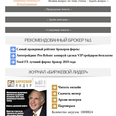
comments powered by
Возник вопрос по теме статьи - Задать вопрос »
HyperComments
« Предыдущая новость «
» Архив категории «
» Следующая новость »
РЕКОМЕНДОВАННЫЙ БРОКЕР №1
Самый правдивый рейтинг брокеров форекс
Автотрейдинг Pro-Rebate: копируй сделки VIP трейдеров бесплатно
Nord FX лучший форекс брокер 2019 года
ЖУРНАЛ «БИРЖЕВОЙ ЛИДЕР»
Читать онлайн
Скачать номер
Архив номеров
Партнерам
Количество загрузок: 10698824