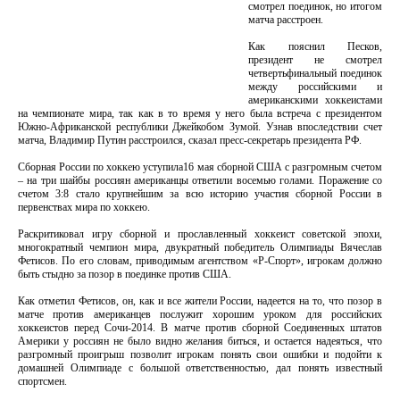
смотрел поединок, но итогом
матча расстроен.
Как пояснил Песков,
президент не смотрел
четвертьфинальный поединок
между российскими и
американскими хоккеистами
на чемпионате мира, так как в то время у него была встреча с президентом
Южно-Африканской республики Джейкобом Зумой. Узнав впоследствии счет
матча, Владимир Путин расстроился, сказал пресс-секретарь президента РФ.
Сборная России по хоккею уступила16 мая сборной США с разгромным счетом
– на три шайбы россиян американцы ответили восемью голами. Поражение со
счетом 3:8 стало крупнейшим за всю историю участия сборной России в
первенствах мира по хоккею.
Раскритиковал игру сборной и прославленный хоккеист советской эпохи,
многократный чемпион мира, двукратный победитель Олимпиады Вячеслав
Фетисов. По его словам, приводимым агентством «Р-Спорт», игрокам должно
быть стыдно за позор в поединке против США.
Как отметил Фетисов, он, как и все жители России, надеется на то, что позор в
матче против американцев послужит хорошим уроком для российских
хоккеистов перед Сочи-2014. В матче против сборной Соединенных штатов
Америки у россиян не было видно желания биться, и остается надеяться, что
разгромный проигрыш позволит игрокам понять свои ошибки и подойти к
домашней Олимпиаде с большой ответственностью, дал понять известный
спортсмен.