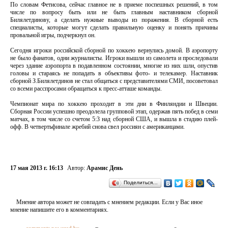
По словам Фетисова, сейчас главное не в приеме поспешных решений, в том
числе по вопросу быть или не быть главным наставником сборной
Билялетдинову, а сделать нужные выводы из поражения. В сборной есть
специалисты, которые могут сделать правильную оценку и понять причины
провальной игры, подчеркнул он.
Сегодня игроки российской сборной по хоккею вернулись домой. В аэропорту
не было фанатов, одни журналисты. Игроки вышли из самолета и проследовали
через здание аэропорта в подавленном состоянии, многие из них шли, опустив
головы и стараясь не попадать в объективы фото- и телекамер. Наставник
сборной З.Билялетдинов не стал общаться с представителями СМИ, посоветовал
со всеми расспросами обращаться к пресс-атташе команды.
Чемпионат мира по хоккею проходит в эти дни в Финляндии и Швеции.
Сборная России успешно преодолела групповой этап, одержав пять побед в семи
матчах, в том числе со счетом 5:3 над сборной США, и вышла в стадию плей-
офф. В четвертьфинале жребий снова свел россиян с американцами.
17 мая 2013 г. 16:13
Автор:
Арамис День
Поделиться…
Мнение автора может не совпадать с мнением редакции. Если у Вас иное
мнение напишите его в комментариях.