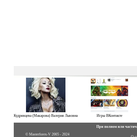
Кудрявцева (Макарова) Валерия Львовна
Игры ВКонтакте
При полном или частич
© Masterforex-V 2005 - 2024
О с