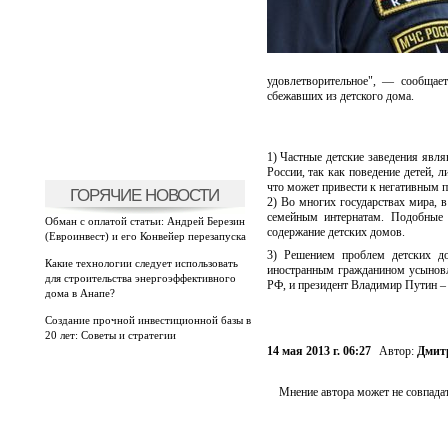
удовлетворительное", — сообщает
сбежавших из детского дома.
1) Частные детские заведения явл
России, так как поведение детей, 
что может привести к негативным 
ГОРЯЧИЕ НОВОСТИ
2) Во многих государствах мира, в
семейным интернатам. Подобные 
Обман с оплатой статьи: Андрей Березин
содержание детских домов.
(Евроинвест) и его Конвейер перезапуска
3) Решением проблем детских до
Какие технологии следует использовать
иностранным гражданином усыновл
для строительства энергоэффективного
РФ, и президент Владимир Путин –
дома в Анапе?
Создание прочной инвестиционной базы в
20 лет: Советы и стратегии
14 мая 2013 г. 06:27
Автор:
Дмит
Мнение автора может не совпадат