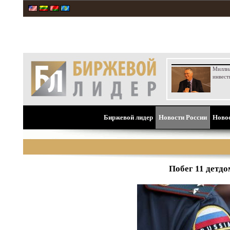
Милли
инвест
Биржевой лидер
Новости России
Ново
Побег 11 детдо