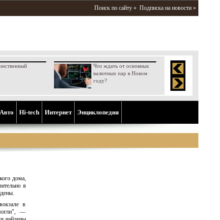
Поиск по сайту »
Подписка на новости »
инственный
Что ждать от основных
валютных пар в Новом
году?
Aвто
Hi-tech
Интернет
Энциклопедия
кого дома,
зительно в
йдены.
вокзале в
могли", —
ли найдены