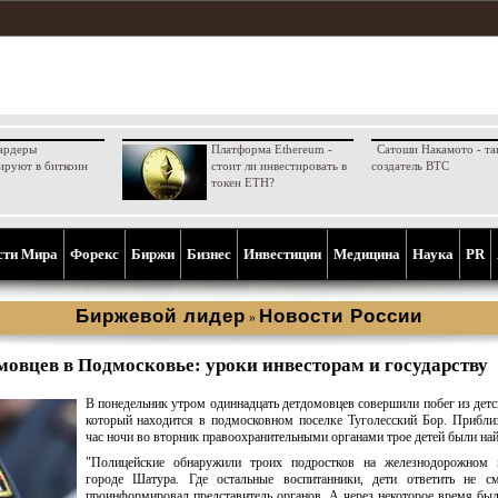
ардеры
Платформа Ethereum -
Сатоши Накамото - та
ируют в биткоин
стоит ли инвестировать в
создатель BTC
токен ETH?
сти Мира
Форекс
Биржи
Бизнес
Инвестиции
Медицина
Наука
PR
Биржевой лидер
Новости России
»
мовцев в Подмосковье: уроки инвесторам и государству
В понедельник утром одиннадцать детдомовцев совершили побег из детс
который находится в подмосковном поселке Туголесский Бор. Прибли
час ночи во вторник правоохранительными органами трое детей были на
"Полицейские обнаружили троих подростков на железнодорожном 
городе Шатура. Где остальные воспитанники, дети ответить не с
проинформировал представитель органов. А через некоторое время бы