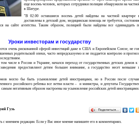
еще восемь человек, которых сотрудники полиции обнаружили на частно
в Шатуре.
"В 02.00 оставшиеся восемь детей найдены на частной квартире 
доставлены в детский дом, медицинская помощь не требуется, состояни
ся на сайте агентства. Таким образом, полицией были найдены все одиннадцать п
Уроки инвесторам и государству
яются очень рискованной сферой инвестиций даже в США и Европейском Союзе, не го
лишенных родительской опеки, часто непредсказуемо и не поддается контролю и прогно
последствиям.
 том числе в России и Украине, начался переход от государственных детских домов к
заведения предоставляют детям большее внимание, а государство несет меньшие з
мов могло бы быть усыновление детей иностранцами, но в России после случая
енного российского ребенка все ветви власти – и министры, и депутаты Государств
 самым негативным образом настроены на усыновление российских детей иностранцами
рий Гузь
Поделиться…
ь с мнением редакции. Если у Вас иное мнение напишите его в комментариях.