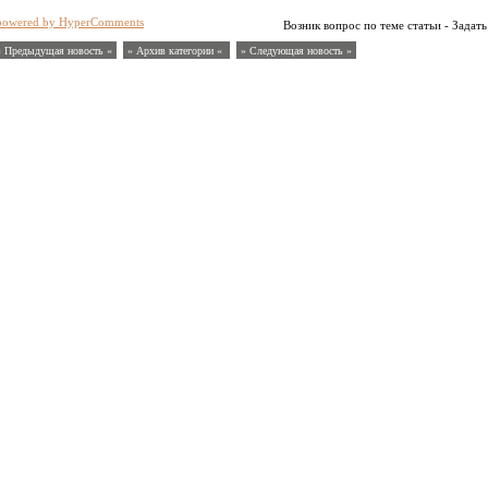
powered by HyperComments
Возник вопрос по теме статьи - Задать
« Предыдущая новость «
» Архив категории «
» Следующая новость »