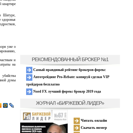
й квартире
в Шатуре,
е здоровья
одростков,
воря уже о
зированию,
РЕКОМЕНДОВАННЫЙ БРОКЕР №1
 частным и
атраты на
Самый правдивый рейтинг брокеров форекс
 убийства
Автотрейдинг Pro-Rebate: копируй сделки VIP
енной думы
трейдеров бесплатно
.
Nord FX лучший форекс брокер 2019 года
ЖУРНАЛ «БИРЖЕВОЙ ЛИДЕР»
Читать онлайн
Скачать номер