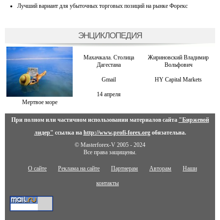
Лучший вариант для убыточных торговых позиций на рынке Форекс
ЭНЦИКЛОПЕДИЯ
Махачкала. Столица
Жириновский Владимир
Дагестана
Вольфович
Gmail
HY Capital Markets
14 апреля
Мертвое море
При полном или частичном использовании материалов сайта
"Биржевой
лидер"
ссылка на
http://www.profi-forex.org
обязательна.
© Masterforex-V 2005 - 2024
Все права защищены.
О сайте
Реклама на сайте
Партнерам
Авторам
Наши
контакты