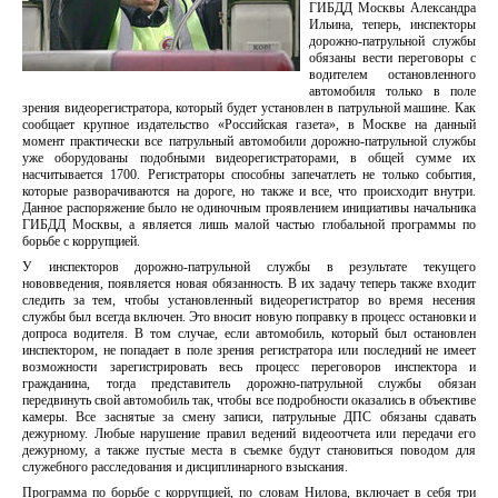
ГИБДД Москвы Александра
Ильина, теперь, инспекторы
дорожно-патрульной службы
обязаны вести переговоры с
водителем остановленного
автомобиля только в поле
зрения видеорегистратора, который будет установлен в патрульной машине. Как
сообщает крупное издательство «Российская газета», в Москве на данный
момент практически все патрульный автомобили дорожно-патрульной службы
уже оборудованы подобными видеорегистраторами, в общей сумме их
насчитывается 1700. Регистраторы способны запечатлеть не только события,
которые разворачиваются на дороге, но также и все, что происходит внутри.
Данное распоряжение было не одиночным проявлением инициативы начальника
ГИБДД Москвы, а является лишь малой частью глобальной программы по
борьбе с коррупцией.
У инспекторов дорожно-патрульной службы в результате текущего
нововведения, появляется новая обязанность. В их задачу теперь также входит
следить за тем, чтобы установленный видеорегистратор во время несения
службы был всегда включен. Это вносит новую поправку в процесс остановки и
допроса водителя. В том случае, если автомобиль, который был остановлен
инспектором, не попадает в поле зрения регистратора или последний не имеет
возможности зарегистрировать весь процесс переговоров инспектора и
гражданина, тогда представитель дорожно-патрульной службы обязан
передвинуть свой автомобиль так, чтобы все подробности оказались в объективе
камеры. Все заснятые за смену записи, патрульные ДПС обязаны сдавать
дежурному. Любые нарушение правил ведений видеоотчета или передачи его
дежурному, а также пустые места в съемке будут становиться поводом для
служебного расследования и дисциплинарного взыскания.
Программа по борьбе с коррупцией, по словам Нилова, включает в себя три