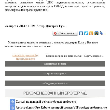
элемента: оснащение машин ДПС видеорегистраторами, осуществление
контроля за действиями инспекторов ГИБДД и «жесткий спрос за приписки,
фальсификацию правонарушений».
25 апреля 2013 г. 11:29
Автор:
Дмитрий Гузь
Поделиться…
Мнение автора может не совпадать с мнением редакции. Если у Вас иное
мнение напишите его в комментариях.
comments powered by
Возник вопрос по теме статьи - Задать вопрос »
HyperComments
« Предыдущая новость «
» Архив категории «
» Следующая новость »
РЕКОМЕНДОВАННЫЙ БРОКЕР №1
Самый правдивый рейтинг брокеров форекс
Автотрейдинг Pro-Rebate: копируй сделки VIP трейдеров бесплатно