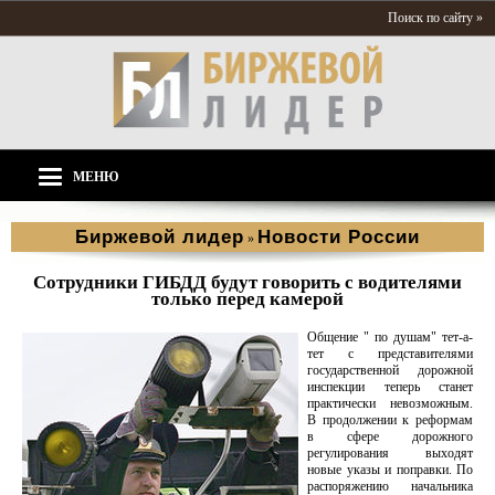
Поиск по сайту »
МЕНЮ
Биржевой лидер
Новости России
»
Сотрудники ГИБДД будут говорить с водителями
только перед камерой
Общение " по душам" тет-а-
тет с представителями
государственной дорожной
инспекции теперь станет
практически невозможным.
В продолжении к реформам
в сфере дорожного
регулирования выходят
новые указы и поправки. По
распоряжению начальника