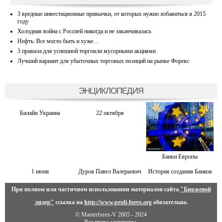
3 вредные инвестиционные привычки, от которых нужно избавиться в 2015
году
Холодная война с Россией никогда и не заканчивалась
Нефть: Все могло быть и хуже…
3 правила для успешной торговли мусорными акциями
Лучший вариант для убыточных торговых позиций на рынке Форекс
ЭНЦИКЛОПЕДИЯ
Билайн Украина
22 октября
Банки Европы
1 июня
Дуров Павел Валерьевич
История создания Банков
При полном или частичном использовании материалов сайта
"Биржевой
лидер"
ссылка на
http://www.profi-forex.org
обязательна.
© Masterforex-V 2005 - 2024