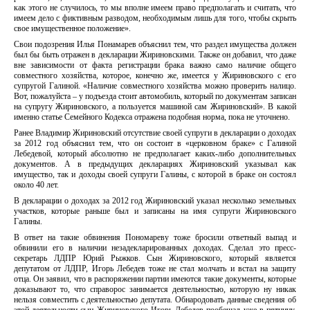
как этого не случилось, то мы вполне имеем право предполагать и считать, что
имеем дело с фиктивным разводом, необходимым лишь для того, чтобы скрыть
свое имущественное положение».
Свои подозрения Илья Понамарев объяснил тем, что раздел имущества должен
был бы быть отражен в декларации Жириновскими. Также он добавил, что даже
вне зависимости от факта регистрации брака важно само наличие общего
совместного хозяйства, которое, конечно же, имеется у Жириновского с его
супругой Галиной. «Наличие совместного хозяйства можно проверить налицо.
Вот, пожалуйста – у подъезда стоит автомобиль, который по документам записан
на супругу Жириновского, а пользуется машиной сам Жириновский». В какой
именно статье Семейного Кодекса отражена подобная норма, пока не уточнено.
Ранее Владимир Жириновский отсутствие своей супруги в декларации о доходах
за 2012 год объяснил тем, что он состоит в «церковном браке» с Галиной
Лебедевой, который абсолютно не предполагает каких-либо дополнительных
документов. А в предыдущих декларациях Жириновский указывал как
имущество, так и доходы своей супруги Галины, с которой в браке он состоял
около 40 лет.
В декларации о доходах за 2012 год Жириновский указал несколько земельных
участков, которые раньше был и записаны на имя супруги Жириновского
Галины.
В ответ на такие обвинения Пономареву тоже бросили ответный выпад и
обвинили его в наличии незадекларированных доходах. Сделал это пресс-
секретарь ЛДПР Юрий Рыжков. Сын Жириновского, который является
депутатом от ЛДПР, Игорь Лебедев тоже не стал молчать и встал на защиту
отца. Он заявил, что в распоряжении партии имеются такие документы, которые
доказывают то, что справорос занимается деятельностью, которую ну никак
нельзя совместить с деятельностью депутата. Обнародовать данные сведения об