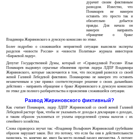
дурачит своим фиктивным
разводом. Известно, что
Понамарев не намерен
оставить это просто так и
обязательно добьется
правды. Для начала он
намерен направить
обращение о браке
Владимира Жириновского в думскую комиссию по этике.
Более подробно о сложившейся неприятной ситуации выясняли эксперты
разделов «новости России» и «новости Политика» журнала инвесторов
«Биржевой лидер».
Депутат Государственной Думы, который от «Справедливой России» Илья
Понамарев выдвинул серьезные обвинения против лидера ЛДПР Владимира
Жириновского, которые заключаются в том, что последний развелся со своей
женой Галиной Лебедевой фиктивно. Понамаренко не намерен это оставить
незамеченным и уже принял соответствующее решение о своих дальнейших
действиях – направить обращение о браке Жириновского в думскую комиссию
по этике для полного разбирательства и прояснения сложившейся ситуации.
Развод Жириновского фиктивный?
Как считает Понамарев, лидер ЛДПР Жириновский со своей женой Галиной
Лебедевой расторг брак, чтобы не указывать ее доходы в декларации о доходах,
и таким образом уклониться от уплаты определенной суммы налогов с их
семейного хозяйства.
Слова справороса звучат так: «Владимир Вольфович Жириновский грубейшим
образом нарушает закон. Все это потому, что если бы они в действительности
развелись, то, конечно же, имел бы место полный раздел имущества. А потому