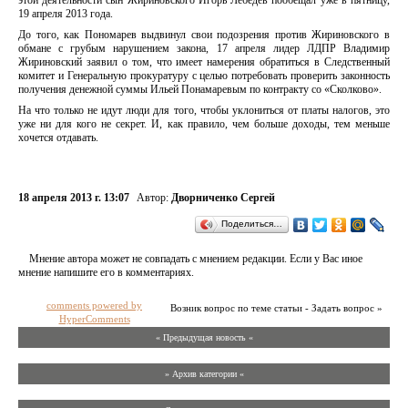
этой деятельности сын Жириновского Игорь Лебедев пообещал уже в пятницу,
19 апреля 2013 года.
До того, как Пономарев выдвинул свои подозрения против Жириновского в
обмане с грубым нарушением закона, 17 апреля лидер ЛДПР Владимир
Жириновский заявил о том, что имеет намерения обратиться в Следственный
комитет и Генеральную прокуратуру с целью потребовать проверить законность
получения денежной суммы Ильей Понамаревым по контракту со «Сколково».
На что только не идут люди для того, чтобы уклониться от платы налогов, это
уже ни для кого не секрет. И, как правило, чем больше доходы, тем меньше
хочется отдавать.
18 апреля 2013 г. 13:07
Автор:
Дворниченко Сергей
Поделиться…
Мнение автора может не совпадать с мнением редакции. Если у Вас иное
мнение напишите его в комментариях.
comments powered by
Возник вопрос по теме статьи - Задать вопрос »
HyperComments
« Предыдущая новость «
» Архив категории «