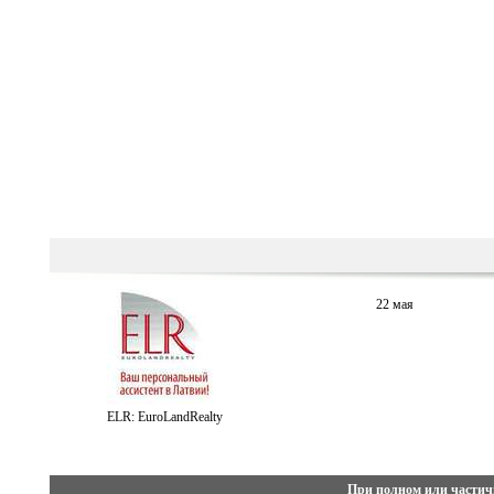
22 мая
ELR: EuroLandRealty
При полном или частич