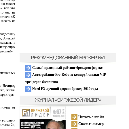
анно может
 – вот это
что оно не
мечает: «К
 ничего не
поддержку
и, Алексей
ставлены в
итингующих
ессий!» ,
РЕКОМЕНДОВАННЫЙ БРОКЕР №1
Самый правдивый рейтинг брокеров форекс
евизионных
Автотрейдинг Pro-Rebate: копируй сделки VIP
трейдеров бесплатно
к Немцов,
Nord FX лучший форекс брокер 2019 года
ого, чтобы
труктуры:
ЖУРНАЛ «БИРЖЕВОЙ ЛИДЕР»
тличие от
Читать онлайн
ю готовили
Скачать номер
отеста 2»,