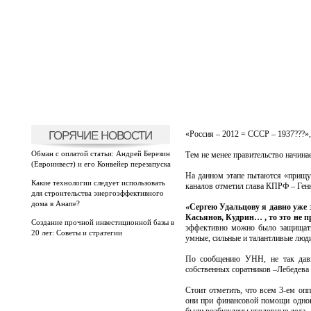
ГОРЯЧИЕ НОВОСТИ
«Россия – 2012 = СССР – 1937???»
Обман с оплатой статьи: Андрей Березин
Тем не менее правительство начинае
(Евроинвест) и его Конвейер перезапуска
На данном этапе пытаются «прищуч
Какие технологии следует использовать
каналов отметил глава КПРФ – Ген
для строительства энергоэффективного
дома в Анапе?
«Сергею Удальцову я давно уже 
Касьянов, Кудрин… , то это не п
Создание прочной инвестиционной базы в
эффективно можно было защищать
20 лет: Советы и стратегии
умные, сильные и талантливые люди
По сообщению УНН, не так давн
собственных соратников –Лебедева К
Стоит отметить, что всем 3-ем оп
они при финансовой помощи одног