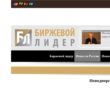
Милли
инвест
Биржевой лидер
Новости России
Ново
Новодворс