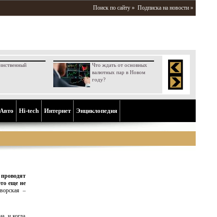
Поиск по сайту »
Подписка на новости »
инственный
Что ждать от основных
валютных пар в Новом
году?
Aвто
Hi-tech
Интернет
Энциклопедия
 проводят
то еще не
ворская –
а, и когда