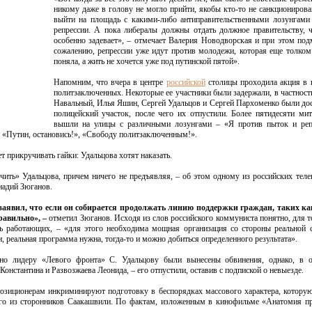
никому даже в голову не могло прийти, якобы кто-то не санкциониров
выйти на площадь с какими-либо антиправительственными лозунгами
репрессии. А пока либералы должны отдать должное правительству, 
особенно задевает», – отмечает Валерия Новодворская и при этом под
сожалению, репрессии уже идут против молодежи, которая еще толком
поняла, а жить не хочется уже под путинской пятой».
Напомним, что вчера в центре
российской
столицы проходила акция в 
политзаключенных. Некоторые ее участники были задержали, в частност
Навальный, Илья Яшин, Сергей Удальцов и Сергей Пархоменко были до
полицейский участок, после чего их отпустили. Более пятидесяти м
вышли на улицы с различными лозунгами – «Я против пыток и репр
, «Путин, остановись!», «Свободу политзаключенным!».
т прикручивать гайки: Удальцова хотят наказать.
ить» Удальцова, причем ничего не предъявляя, – об этом одному из российских тел
надий Зюганов.
заявил, что если он собирается продолжать линию поддержки граждан, таких ка
равильно», –
отметил Зюганов. Исходя из слов российского коммуниста понятно, для т
 работающих, – «для этого необходима мощная организация со стороны реальной с
, реальная программа нужна, тогда-то и можно добиться определенного результата».
о лидеру «Левого фронта» С. Удальцову были вынесены обвинения, однако, в о
онстантина и Развозжаева Леонида, – его отпустили, оставив с подпиской о невыезде.
позиционерам инкриминируют подготовку в беспорядках массового характера, котору
о из сторонников Саакашвили. По фактам, изложенным в кинофильме «Анатомия пр