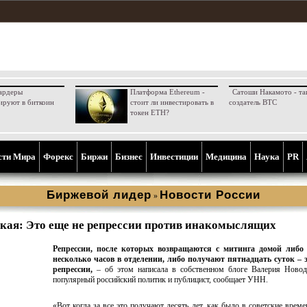
ардеры
Платформа Ethereum -
Сатоши Накамото - та
ируют в биткоин
стоит ли инвестировать в
создатель BTC
токен ETH?
сти Мира
Форекс
Биржи
Бизнес
Инвестиции
Медицина
Наука
PR
Биржевой лидер
Новости России
»
кая: Это еще не репрессии против инакомыслящих
Репрессии, после которых возвращаются с митинга домой либо
несколько часов в отделении, либо получают пятнадцать суток – э
репрессии,
– об этом написала в собственном блоге Валерия Новод
популярный российский политик и публицист, сообщает УНН.
«Вот когда за все это получают десять лет, как было в советские времен