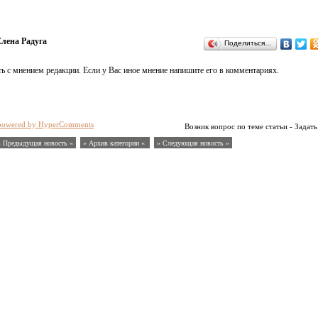
лена Радуга
Поделиться…
ь с мнением редакции. Если у Вас иное мнение напишите его в комментариях.
powered by HyperComments
Возник вопрос по теме статьи - Задать
« Предыдущая новость «
» Архив категории «
» Следующая новость »