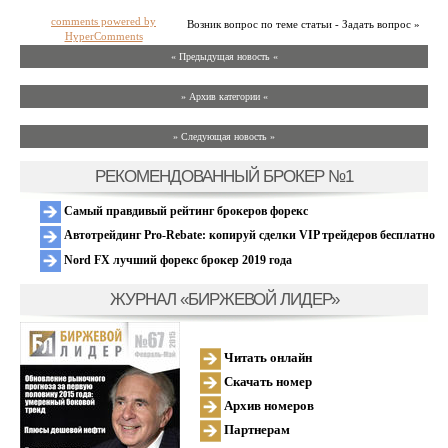
comments powered by
Возник вопрос по теме статьи - Задать вопрос »
HyperComments
« Предыдущая новость «
» Архив категории «
» Следующая новость »
РЕКОМЕНДОВАННЫЙ БРОКЕР №1
Самый правдивый рейтинг брокеров форекс
Автотрейдинг Pro-Rebate: копируй сделки VIP трейдеров бесплатно
Nord FX лучший форекс брокер 2019 года
ЖУРНАЛ «БИРЖЕВОЙ ЛИДЕР»
Читать онлайн
Скачать номер
Архив номеров
Партнерам