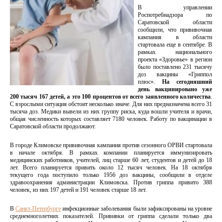
В управлении
Роспотребнадзора по
Саратовской области
сообщили, что прививочная
кампания в области
стартовала еще в сентябре. В
рамках национального
проекта «Здоровье» в регион
было поставлено 231 тысячу
доз вакцины «Гриппол
плюс».
На сегодняшний
день вакцинировано уже
200 тысяч 167 детей, а это 100 процентов от всего заявленного количества
.
С взрослыми ситуация обстоит несколько иначе. Для них предназначена всего 31
тысяча доз. Медики вывели из них группу риска, куда вошли учителя и врачи,
общая численность которых составляет 7180 человек. Работу по вакцинации в
Саратовской области продолжают.
В городе Климовске прививочная кампания против сезонного ОРВИ стартовала
в начале октября. В рамках компании планируется иммунизировать
медицинских работников, учителей, лиц старше 60 лет, студентов и детей до 18
лет. Всего планируется привить около 12 тысяч человек. На 18 октября
текущего года поступило только 1956 доз вакцины, сообщили в отделе
здравоохранения администрации Климовска. Против гриппа привито 388
человек, из них 197 детей и 191 человек старше 18 лет.
В
Санкт-Петербурге
инфекционные заболевания были зафиксированы на уровне
среднемноголетних показателей. Прививки от гриппа сделали только два