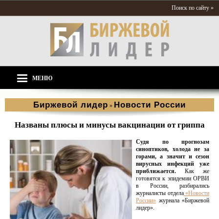
Поиск по сайту »
МЕНЮ
Биржевой лидер
Новости России
»
Названы плюсы и минусы вакцинации от гриппа
Судя по прогнозам
синоптиков, холода не за
горами, а значит и сезон
вирусных инфекций уже
приближается.
Как же
готовятся к эпидемии ОРВИ
в России, разбирались
журналисты отдела
«Новости
России»
журнала «Биржевой
лидер».