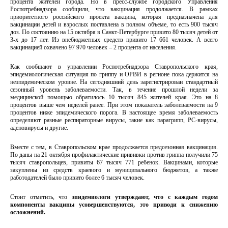
процента жителей города. Но в пресс-службе городского Управления
Роспотребнадзора сообщили, что вакцинация продолжается. В рамках
приоритетного российского проекта вакцина, которая предназначена для
вакцинации детей и взрослых поставлена в полном объеме, то есть 900 тысяч
доз. По состоянию на 15 октября в Санкт-Петербурге привито 80 тысяч детей от
3-х до 17 лет. Из внебюджетных средств привито 17 661 человек. А всего
вакцинацией охвачено 97 970 человек – 2 процента от населения.
Как сообщают в управлении Роспотребнадзора Ставропольского края,
эпидемиологическая ситуация по гриппу и ОРВИ в регионе пока держится на
неэпидемическом уровне. На сегодняшний день зарегистрирован стандартный
сезонный уровень заболеваемости. Так, в течение прошлой недели за
медицинской помощью обратилось 10 тысяч 845 жителей края. Это на 8
процентов выше чем неделей ранее. При этом показатель заболеваемости на 9
процентов ниже эпидемического порога. В настоящее время заболеваемость
определяют разные респираторные вирусы, такие как парагрипп, РС-вирусы,
аденовирусы и другие.
Вместе с тем, в Ставропольском крае продолжается предсезонная вакцинация.
По даны на 21 октября профилактические прививки против гриппа получили 75
тысяч ставропольцев, привиты 67 тысяч 771 ребенок. Вакцинами, которые
закуплены из средств краевого и муниципального бюджетов, а также
работодателей было привито более 6 тысяч человек.
Стоит отметить, что
эпидемиологи утверждают, что с каждым годом
компоненты вакцины усовершенствуются, это приводи к снижению
осложнений.