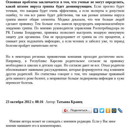
Основная проблема заключается в том, что ученые не могут определить,
какой штамм вируса гриппа будет доминирующим.
Если прогноз будет
точным, что вакцина будет очень эффективна, а если эксперты и допустили
ошибку, то она все равно будет действенна, так как разные штаммы вируса
гриппа имеют общие элементы. Медики доказали, что чем больше людей
сделают прививку. Тем больше есть шансов предупредить широкомасштабную
эпидемию гриппа. По мнению руководителя управления Роспотребнадзора по
РК Галины Бондаренко, прививка позволяет выстроить мощную иммунную
защиту для организма. Она не предохраняет от гриппа на сто процентов, а
снижает риск подхватить инфекцию, а если человек и заболел уже, то период
болезни пройдет значительно легче.
Но в некоторых регионах прививочная компания проходит достаточно вяло.
Например, в Республике Карелии родительское согласие на прививку
необходимо в школах и детских садах. Но согласие дают не все. Отказ родители
обосновывают наивными рассуждениями, которые формируются под влиянием
других родителей. Но статистика говорит о том, что защищенные прививкой
дети намного реже болеют, а непривитые больше подвержены инфекции и хуже
переносят болезнь.
23 октября 2012 г. 08:16
Автор:
Татьяна Кравец
Поделиться…
Мнение автора может не совпадать с мнением редакции. Если у Вас иное
мнение напишите его в комментариях.