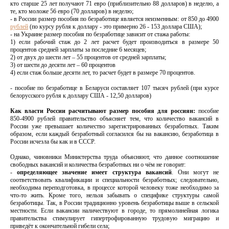
кто старше 25 лет получают 71 евро (приблизительно 88 долларов) в неделю, а
те, кто моложе 56 евро (70 долларов) в неделю;
- в России размер пособия по безработице является неизменным: от 850 до 4900
рублей
(по курсу рубля к доллару - это примерно 26 - 153 доллара США);
- на Украине размер пособия по безработице зависит от стажа работы:
1) если рабочий стаж до 2 лет расчет будет производиться в размере 50
процентов средней зарплаты за последние 6 месяцев;
2) от двух до шести лет – 55 процентов от средней зарплаты;
3) от шести до десяти лет – 60 процентов
4) если стаж больше десяти лет, то расчет будет в размере 70 процентов.
- пособие по безработице в Беларуси составляет 107 тысяч рублей (при курсе
белорусского рубля к доллару США - 12,50 долларов)
Как власти России расчитывают размер пособия для россиян:
пособие
850-4900 рублей правительство объясняет тем, что количество вакансий в
России уже превышает количество зарегистрированных безработных. Таким
образом, если каждый безработный согласился бы на вакансию, безработица в
России исчезла бы как и в СССР.
Однако, чиновники Министерства труда объясняют, что данное соотношение
свободных вакансий и количества безработных ни о чём не говорит:
-
определяющее значение имеет структура вакансий
. Они могут не
соответствовать квалификации и специальности безработных; следовательно,
необходима переподготовка, в процессе которой человеку тоже необходимо за
что-то жить. Кроме того, нельзя забывать о специфике структуры самой
безработицы. Так, в России традиционно уровень безработицы выше в сельской
местности. Если вакансии наличествуют в городе, то прямолинейная логика
правительства стимулирует гипертрофированную трудовую миграцию и
приведёт к окончательной гибели села;