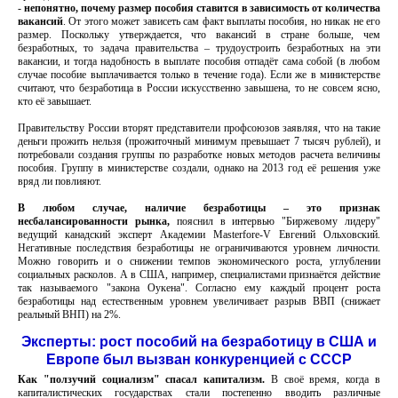
-
непонятно, почему размер пособия ставится в зависимость от количества
вакансий
. От этого может зависеть сам факт выплаты пособия, но никак не его
размер. Поскольку утверждается, что вакансий в стране больше, чем
безработных, то задача правительства – трудоустроить безработных на эти
вакансии, и тогда надобность в выплате пособия отпадёт сама собой (в любом
случае пособие выплачивается только в течение года). Если же в министерстве
считают, что безработица в России искусственно завышена, то не совсем ясно,
кто её завышает.
Правительству России вторят представители профсоюзов заявляя, что на такие
деньги прожить нельзя (прожиточный минимум превышает 7 тысяч рублей), и
потребовали создания группы по разработке новых методов расчета величины
пособия. Группу в министерстве создали, однако на 2013 год её решения уже
вряд ли повлияют.
В любом случае, наличие безработицы – это признак
несбалансированности рынка,
пояснил в интервью "Биржевому лидеру"
ведущий канадский эксперт Академии Masterfore-V Евгений Ольховский.
Негативные последствия безработицы не ограничиваются уровнем личности.
Можно говорить и о снижении темпов экономического роста, углублении
социальных расколов. А в США, например, специалистами признаётся действие
так называемого "закона Оукена". Согласно ему каждый процент роста
безработицы над естественным уровнем увеличивает разрыв ВВП (снижает
реальный ВНП) на 2%.
Эксперты: рост пособий на безработицу в США и
Европе был вызван конкуренцией с СССР
Как "ползучий социализм" спасал капитализм.
В своё время, когда в
капиталистических государствах стали постепенно вводить различные