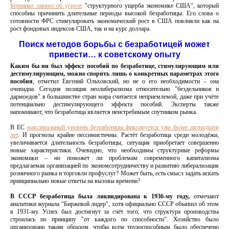
Бернанке заявил об угрозе
"структурного ущерба экономике США", который
способны причинить длительные периоды высокой безработицы. Его слова о
готовности ФРС стимулировать экономический рост в США повлияли как на
рост фондовых индексов США, так и на курс доллара.
Поиск методов борьбы с безработицей может
привести… к советскому опыту
Каким бы ни был эффект пособий по безработице, стимулирующим или
дестимулирующим, можно спорить лишь о конкретных параметрах этого
пособия
, отметил Евгений Ольховский, но не о его необходимости – она
очевидна. Сегодня позиция неолиберализма относительно "бездельников и
дармоедов" в большинстве стран мира считается неприемлемой, даже при учёте
потенциально дестимулирующего эффекта пособий. Эксперты также
напоминают, что безработица является неистребимым спутником рынка.
В ЕС
максимальный уровень безработицы фиксируется уже более пятнадцати
лет
. И прогнозы крайне пессимистичны. Растёт безработица среди молодёжи,
увеличивается длительность безработицы, ситуация приобретает совершенно
новые характеристики. Очевидно, что необходимы структурные реформы
экономики – но поможет ли проблемам современного капитализма
предлагаемая организацией по экономсотрудничеству и развитию либерализация
розничного рынка и торговли профуслуг? Может быть, есть смысл задать искать
принципиально новые ответы на вызовы времени?
В СССР безработица была ликвидирована к 1936-му году,
отмечают
аналитики журнала "Биржевой лидер", хотя официально СССР объявил об этом
в 1931-му. Успех был достигнут за счёт того, что структура производства
строилась по принципу "от каждого по способности". Хозяйство было
организовано таким образом, чтобы всем трудоспособным было обеспечено