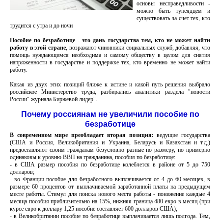
основы несправедливости -
можно быть тунеядцем и
существовать за счет тех, кто
трудится с утра и до ночи
Пособие по безработице - это дань государства тем, кто не может найти
работу в этой стране
, возражают чиновники социальных служб, добавляя, что
помощь нуждающимся необходима и самому обществу в целом для снятия
напряженности в государстве и поддержке тех, кто временно не может найти
работу.
Какая из двух этих позиций ближе к истине и какой путь решения выбрало
российское Министерство труда, разбирались аналитики раздела "новости
России" журнала Биржевой лидер".
Почему россиянам не увеличили пособие по
безработице
В современном мире преобладает вторая позиция:
ведущие государства
(США и Россия, Великобритания и Украина, Беларусь и Казахстан и т.д.)
предоставляют своим гражданам безусловно разные по размеру, но примерно
одинаковы к уровню ВВП на гражданина, пособия по безработице:
- в США размер пособия по безработице колеблется в районе от 5 до 750
долларов;
- во Франции пособие для безработного выплачивается от 4 до 60 месяцев, в
размере 60 процентов от выплачиваемой заработанной платы на предыдущем
месте работы. Стимул для поиска нового места работы - понижение каждые 4
месяца пособия приблизительно на 15%, нижняя граница 480 евро в месяц (при
курсе евро к доллару 1,25 пособие составляет 600 долларов США);
- в Великобритании пособие по безработице выплачивается лишь полгода. Тем,