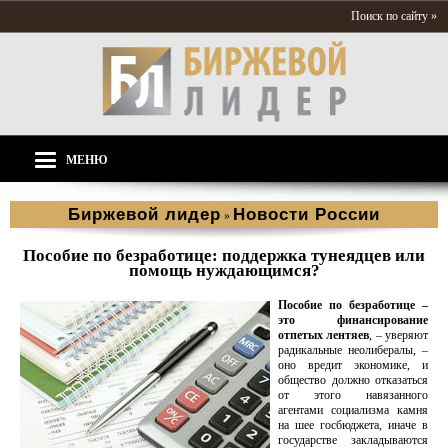
Поиск по сайту »
МЕНЮ
Биржевой лидер
Новости России
»
Пособие по безработице: поддержка тунеядцев или
помощь нуждающимся?
Пособие по безработице –
это финансирование
отпетых лентяев
, – уверяют
радикальные неолибералы, –
оно вредит экономике, и
общество должно отказаться
от этого навязанного
агентами социализма камня
на шее госбюджета, иначе в
государстве закладываются