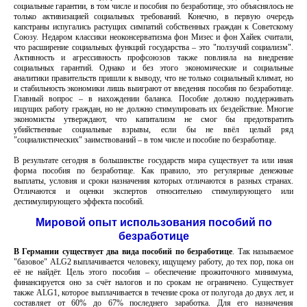
социальные гарантии, в том числе и пособия по безработице, это объяснялось не
только активизацией социальных требований. Конечно, в первую очередь
капстраны испугались растущих симпатий собственных граждан к Советскому
Союзу. Недаром классики неоконсерватизма фон Мизес и фон Хайек считали,
что расширение социальных функций государства – это "ползучий социализм".
Активность и агрессивность профсоюзов также повлияла на внедрение
социальных гарантий. Однако и без этого экономические и социальные
аналитики правительств пришли к выводу, что не только социальный климат, но
и стабильность экономики лишь выиграют от введения пособия по безработице.
Главный вопрос – в нахождении баланса. Пособие должно поддерживать
ищущих работу граждан, но не должно стимулировать их бездействие. Многие
экономисты утверждают, что капитализм не смог бы предотвратить
убийственные социальные взрывы, если бы не ввёл целый ряд
"социалистических" заимствований – в том числе и пособие по безработице.
В результате сегодня в большинстве государств мира существует та или иная
форма пособия по безработице. Как правило, это регулярные денежные
выплаты, условия и сроки назначения которых отличаются в разных странах.
Отличаются и оценки экспертов относительно стимулирующего или
дестимулирующего эффекта пособий.
Мировой опыт использования пособий по
безработице
В Германии существует два вида пособий по безработице
. Так называемое
"базовое" ALG2 выплачивается человеку, ищущему работу, до тех пор, пока он
её не найдёт. Цель этого пособия – обеспечение прожиточного минимума,
финансируется оно за счёт налогов и по срокам не ограничено. Существует
также ALG1, которое выплачивается в течение срока от полугода до двух лет, и
составляет от 60% до 67% последнего заработка. Для его назначения