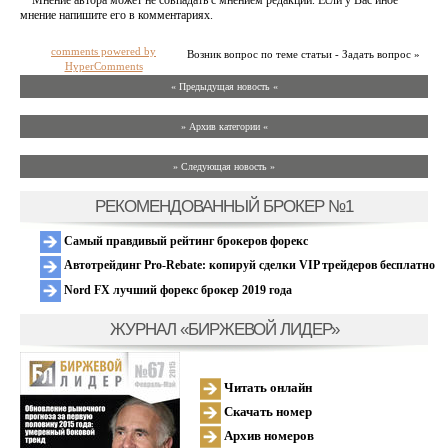
Мнение автора может не совпадать с мнением редакции. Если у Вас иное
мнение напишите его в комментариях.
comments powered by
Возник вопрос по теме статьи - Задать вопрос »
HyperComments
« Предыдущая новость «
» Архив категории «
» Следующая новость »
РЕКОМЕНДОВАННЫЙ БРОКЕР №1
Самый правдивый рейтинг брокеров форекс
Автотрейдинг Pro-Rebate: копируй сделки VIP трейдеров бесплатно
Nord FX лучший форекс брокер 2019 года
ЖУРНАЛ «БИРЖЕВОЙ ЛИДЕР»
Читать онлайн
Скачать номер
Архив номеров