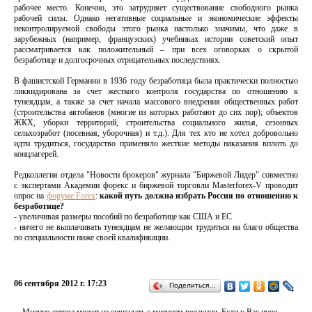
рабочее место. Конечно, это затрудняет существование свободного рынка
рабочей силы. Однако негативные социальные и экономические эффекты
неконтролируемой свободы этого рынка настолько значимы, что даже в
зарубежных (например, французских) учебниках истории советский опыт
рассматривается как положительный – при всех оговорках о скрытой
безработице и долгосрочных отрицательных последствиях.
В фашистской Германии в 1936 году безработица была практически полностью
ликвидирована за счет жесткого контроля государства по отношению к
тунеядцам, а также за счет начала массового внедрения общественных работ
(строительства автобанов (многие из которых работают до сих пор); объектов
ЖКХ, уборки территорий, строительства социального жилья, сезонных
сельхозработ (посевная, уборочная) и т.д.). Для тех кто не хотел добровольно
идти трудиться, государство применяло жесткие методы наказания вплоть до
концлагерей.
Редколлегия отдела "Новости брокеров" журнала "Биржевой Лидер" совместно
с экспертами Академии форекс и биржевой торговли Masterforex-V проводит
опрос на
форуме Forex
:
какой путь должна избрать Россия по отношению к
безработице?
- увеличивая размеры пособий по безработице как США и ЕС
- ничего не выплачивать тунеядцам не желающим трудиться на благо общества
по специальности ниже своей квалификации.
06 сентября 2012 г. 17:23
Поделиться…