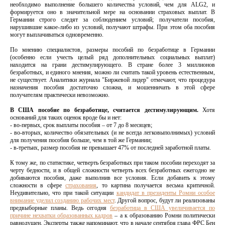
необходимо выполнение большего количества условий, чем для ALG2, и
формируется оно в значительной мере на основании страховых выплат. В
Германии строго следят за соблюдением условий; получатели пособия,
нарушившие какое-либо из условий, получают штрафы. При этом оба пособия
могут выплачиваться одновременно.
По мнению специалистов, размеры пособий по безработице в Германии
(особенно если учесть целый ряд дополнительных социальных выплат)
находится на грани дестимулирующего. В стране более 3 миллионов
безработных, и единого мнения, можно ли считать такой уровень естественным,
не существует. Аналитики журнала "Биржевой лидер" отмечают, что процедура
назначения пособия достаточно сложна, и мошенничать в этой сфере
получателям практически невозможно.
В США
пособие по безработице, считается дестимулирующим.
Хотя
оснований для таких оценок вроде бы и нет:
- во-первых, срок выплаты пособия – от 7 до 8 месяцев;
- во-вторых, количество обязательных (и не всегда легковыполнимых) условий
для получения пособия больше, чем в той же Германии;
- в-третьих, размер пособия не превышает 47% от последней заработной платы.
К тому же, по статистике, четверть безработных при таком пособии переходят за
черту бедности, и в общей сложности четверть всех безработных ежегодно не
добиваются пособия, даже выполнив все условия. Если добавить к этому
сложности в сфере
страхования
, то картина получается весьма критичной.
Неудивительно, что при такой ситуации
кандидат в президенты Ромни особое
внимание уделил созданию рабочих мест
. Другой вопрос, будут ли реализованы
предвыборные планы. Ведь сегодня
безработица в США увеличивается по
причине нехватки образованных кадров
– а к образованию Ромни политически
равнодушен. Эксперты также напоминают, что в начале сентября глава ФРС Бен