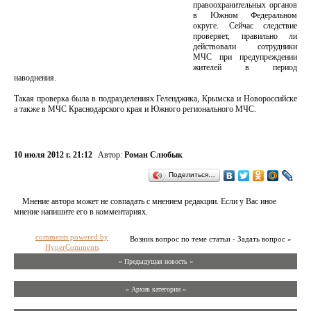
правоохранительных органов
в Южном Федеральном
округе. Сейчас следствие
проверяет, правильно ли
действовали сотрудники
МЧС при предупреждении
жителей в период
наводнения.
Такая проверка была в подразделениях Геленджика, Крымска и Новороссийске
а также в МЧС Краснодарского края и Южного регионального МЧС.
10 июля 2012 г. 21:12
Автор:
Роман Слюбык
Поделиться…
Мнение автора может не совпадать с мнением редакции. Если у Вас иное
мнение напишите его в комментариях.
comments powered by
Возник вопрос по теме статьи - Задать вопрос »
HyperComments
« Предыдущая новость «
» Архив категории «