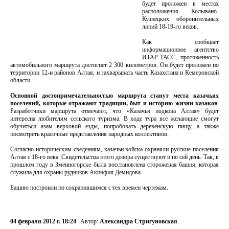
будет проложен в местах
расположения Колывано-
Кузнецких оборонительных
линий 18-19-го веков.
Как сообщает
информационное агентство
ИТАР-ТАСС, протяженность
автомобильного маршрута достигнет 2 300 километров. Он будет проложен по
территории 12-и районов Алтая, и захварывать часть Казахстана и Кемеровской
области.
Основной достопримечательностью маршрута станут места казачьих
поселений, которые отражают традиции, быт и историю жизни казаков
.
Разработчики маршрута отмечают, что «Казачья подкова Алтая» будет
интересна любителям сельского туризма. В ходе тура все желающие смогут
обучиться азам верховой езды, попробовать деревенскую пищу, а также
посмотреть красочные представления народных коллективов.
Согласно историческим сведениям, казачьи войска охраняли русские поселения
Алтая с 18-го века. Свидетельства этого дозора существуют и по сей день. Так, в
прошлом году в Змеиногорске была восстановлена сторожевая башня, которая
служила для охраны рудников Акинфия Демидова.
Башню построили по сохранившимся с тех времен чертежам.
04 февраля 2012 г. 18:24
Автор:
Александра Стригуновская