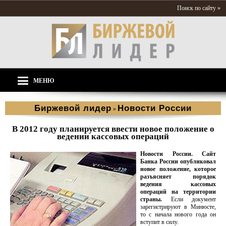
Поиск по сайту »
МЕНЮ
Биржевой лидер
Новости России
»
В 2012 году планируется ввести новое положение о
ведении кассовых операций
Новости России. Сайт
Банка России опубликовал
новое положение, которое
разъясняет порядок
ведения кассовых
операций на территории
страны.
Если документ
зарегистрируют в Минюсте,
то с начала нового года он
вступит в силу.