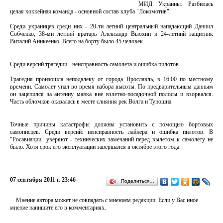
МИД Украины. Разбилась
целая хоккейная команда - основной состав клуба "Локомотив".
Среди украинцев среди них - 20-ти летний центральный нападающий Даниил
Собченко, 38-ми летний вратарь Александр Вьюхин и 24-летний защитник
Виталий Аникеенко. Всего на борту было 45 человек.
Среди версий трагедии - неисправность самолета и ошибка пилотов.
Трагедия произошла неподалеку от города Ярославль, в 16:00 по местному
времени. Самолет упал во время набора высоты. По предварительным данным
он зацепился за антенну маяка вне взлетно-посадочной полосы и взорвался.
Часть обломков оказалась в месте слияния рек Волга и Туношна.
Точные причины катастрофы должны установить с помощью бортовых
самописцев. Среди версий: неисправность лайнера и ошибка пилотов. В
"Росавиации" уверяют - технических замечаний перед вылетом к самолету не
было. Хотя срок его эксплуатации завершался в октябре этого года.
07 сентября 2011 г. 23:46
Поделиться…
Мнение автора может не совпадать с мнением редакции. Если у Вас иное
мнение напишите его в комментариях.