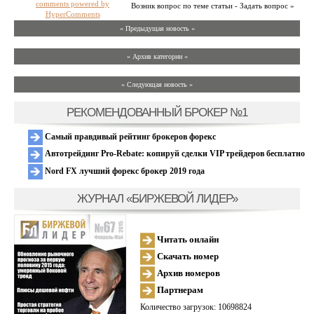
comments powered by
Возник вопрос по теме статьи - Задать вопрос »
HyperComments
« Предыдущая новость «
» Архив категории «
» Следующая новость »
РЕКОМЕНДОВАННЫЙ БРОКЕР №1
Самый правдивый рейтинг брокеров форекс
Автотрейдинг Pro-Rebate: копируй сделки VIP трейдеров бесплатно
Nord FX лучший форекс брокер 2019 года
ЖУРНАЛ «БИРЖЕВОЙ ЛИДЕР»
Читать онлайн
Скачать номер
Архив номеров
Партнерам
Количество загрузок: 10698824