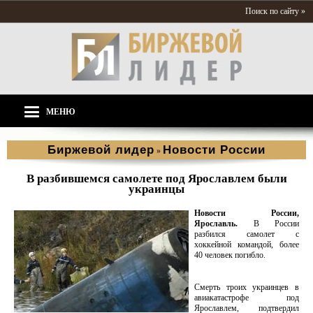
Поиск по сайту »
МЕНЮ
Биржевой лидер
Новости России
»
В разбившемся самолете под Ярославлем были
украинцы
Новости России,
Ярославль.
В России
разбился самолет с
хоккейной командой, более
40 человек погибло.
Смерть троих украинцев в
авиакатастрофе под
Ярославлем, подтвердил