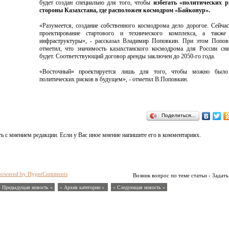
будет создан специально для того, чтобы
избегать «политических р
стороны Казахстана, где расположен космодром «Байконур».
«Разумеется, создание собственного космодрома дело дорогое. Сейча
проектирование стартового и технического комплекса, а также
инфраструктуры», - рассказал Владимир Поповкин. При этом Попов
отметил, что значимость казахстанского космодрома для России сн
будет. Соответствующий договор аренды заключен до 2050-го года.
«Восточный» проектируется лишь для того, чтобы можно было
политических рисков в будущем», - отметил В.Поповкин.
Поделиться…
ь с мнением редакции. Если у Вас иное мнение напишите его в комментариях.
powered by HyperComments
Возник вопрос по теме статьи - Задать
« Предыдущая новость «
» Архив категории «
» Следующая новость »