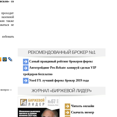
исков» со
с проходит
 наземной
кин также
ижаться не
 избежать
РЕКОМЕНДОВАННЫЙ БРОКЕР №1
Самый правдивый рейтинг брокеров форекс
Автотрейдинг Pro-Rebate: копируй сделки VIP
трейдеров бесплатно
Nord FX лучший форекс брокер 2019 года
ЖУРНАЛ «БИРЖЕВОЙ ЛИДЕР»
 вопрос »
Читать онлайн
Скачать номер