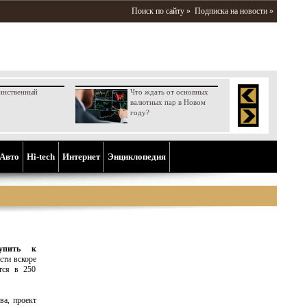
Поиск по сайту »
Подписка на новости »
инственный
Что ждать от основных
валютных пар в Новом
году?
Aвто
Hi-tech
Интернет
Энциклопедия
тупить к
сти вскоре
тся в 250
ва, проект