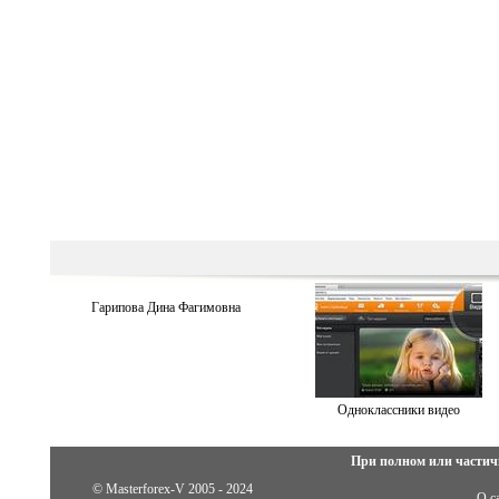
Гарипова Дина Фaгимовнa
Одноклассники видео
При полном или частич
© Masterforex-V 2005 - 2024
О с