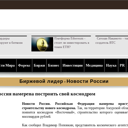
ардеры
Платформа Ethereum -
Сатоши Накамото - та
ируют в биткоин
стоит ли инвестировать в
создатель BTC
токен ETH?
сти Мира
Форекс
Биржи
Бизнес
Инвестиции
Медицина
Наука
PR
Биржевой лидер
Новости России
»
оссия намерена построить свой космодром
Новости России.
Российская Федерация намерена прис
строительству нового космодрома.
Так, на территории Амурской обла
появится космодром «Восточный», строительство которого оценивае
миллиардов рублей.
Как сообщил Владимир Поповкин, представитель космического агентст