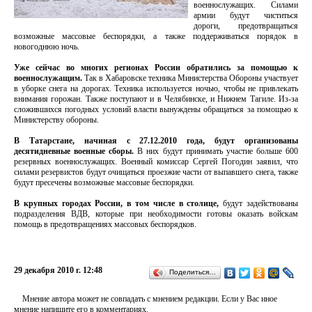
военнослужащих. Силами
армии будут чиститься
дороги, предотвращаться
возможные массовые беспорядки, а также поддерживаться порядок в
новогоднюю ночь.
Уже сейчас во многих регионах России обратились за помощью к
военнослужащим.
Так в Хабаровске техника Министерства Обороны участвует
в уборке снега на дорогах. Техника используется ночью, чтобы не привлекать
внимания горожан. Также поступают и в Челябинске, и Нижнем Тагиле. Из-за
сложившихся погодных условий власти вынуждены обращаться за помощью к
Министерству обороны.
В Татарстане, начиная с 27.12.2010 года, будут организованы
десятидневные военные сборы.
В них будут принимать участие больше 600
резервных военнослужащих. Военный комиссар Сергей Погодин заявил, что
силами резервистов будут очищаться проезжие части от выпавшего снега, также
будут пресечены возможные массовые беспорядки.
В крупных городах России, в том числе в столице,
будут задействованы
подразделения ВДВ, которые при необходимости готовы оказать войскам
помощь в предотвращениях массовых беспорядков.
29 декабря 2010 г. 12:48
Поделиться…
Мнение автора может не совпадать с мнением редакции. Если у Вас иное
мнение напишите его в комментариях.