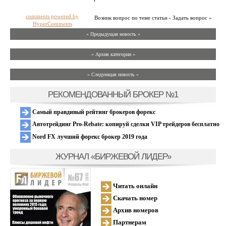
comments powered by
Возник вопрос по теме статьи - Задать вопрос »
HyperComments
« Предыдущая новость «
» Архив категории «
» Следующая новость »
РЕКОМЕНДОВАННЫЙ БРОКЕР №1
Самый правдивый рейтинг брокеров форекс
Автотрейдинг Pro-Rebate: копируй сделки VIP трейдеров бесплатно
Nord FX лучший форекс брокер 2019 года
ЖУРНАЛ «БИРЖЕВОЙ ЛИДЕР»
Читать онлайн
Скачать номер
Архив номеров
Партнерам