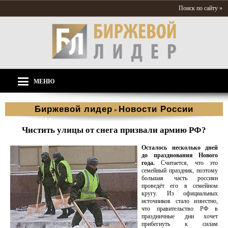
Поиск по сайту »
МЕНЮ
Биржевой лидер
Новости России
»
Чистить улицы от снега призвали армию РФ?
Осталось несколько дней
до празднования Нового
года.
Считается, что это
семейный праздник, поэтому
большая часть россиян
проведёт его в семейном
кругу. Из официальных
источников стало известно,
что правительство РФ в
праздничные дни хочет
прибегнуть к силам