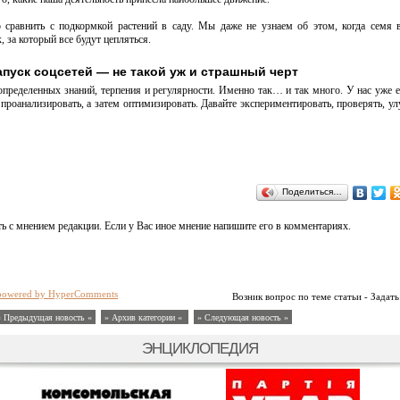
 сравнить с подкормкой растений в саду. Мы даже не узнаем об этом, когда семя 
 за который все будут цепляться.
апуск соцсетей — не такой уж и страшный черт
определенных знаний, терпения и регулярности. Именно так… и так много. У нас уже е
проанализировать, а затем оптимизировать. Давайте экспериментировать, проверять, улу
Поделиться…
ь с мнением редакции. Если у Вас иное мнение напишите его в комментариях.
powered by HyperComments
Возник вопрос по теме статьи - Задать
« Предыдущая новость «
» Архив категории «
» Следующая новость »
ЭНЦИКЛОПЕДИЯ