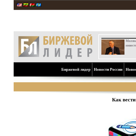
Милли
инвест
Биржевой лидер
Новости России
Ново
Как вест