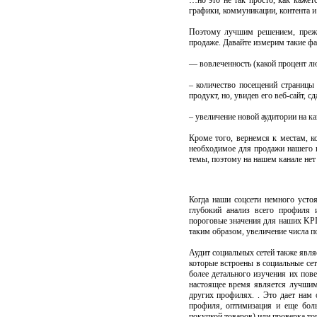
…но это не так просто, как кажет
графики, коммуникации, контента и
Поэтому лучшим решением, пре
продаже. Давайте измерим такие фа
— вовлеченность (какой процент л
– количество посещений страницы
продукт, но, увидев его веб-сайт, с
– увеличение новой аудитории на ка
Кроме того, вернемся к местам, к
необходимое для продажи нашего 
темы, поэтому на нашем канале нет
Когда наши соцсети немного устоял
глубокий анализ всего профиля 
пороговые значения для наших KPI 
таким образом, увеличение числа п
Аудит социальных сетей также явля
которые встроены в социальные се
более детального изучения их пове
настоящее время является лучшим
других профилях. . Это дает нам
профиля, оптимизация и еще боль
покупкой товаров) или проверка то