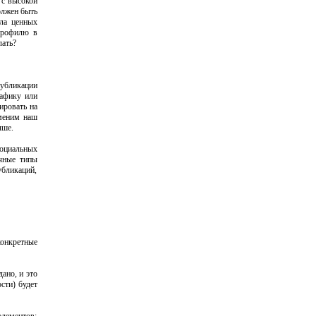
 с высокой
олжен быть
сла ценных
профилю в
лать?
публикации
рафику или
ировать на
зменим наш
чше.
социальных
ичные типы
убликаций,
конкретные
ано, и это
сти) будет