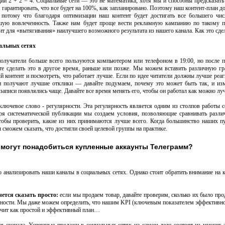
ции 2 + 2 = 4. Социальные сети — это не математика, хотя мы и способны предсказать
я гарантировать, что все будет на 100%, как запланировано. Поэтому наш контент-план д
 потому что благодаря оптимизации наш контент будет достигать все большего чи
ьшую вовлеченность. Также нам будет проще вести рекламную кампанию по такому 
 для «вытягивания» наилучшего возможного результата из нашего канала. Как это сде
альных сетях
получатели больше всего пользуются компьютером или телефоном в 19:00, но после 
йте сделать это в другое время, раньше или позже. Мы можем вставить различную г
й контент и посмотреть, что работает лучше. Если по идее читатели должны лучше реаг
си получают лучшие отклики — давайте подумаем, почему это может быть так, и и
 записи появлялись чаще. Давайте все время менять его, чтобы он работал как можно лу
 ключевое слово - регулярности. Эта регулярность является одним из столпов работы 
аря систематической публикации мы создаем условия, позволяющие сравнивать разл
тобы проверить, какие из них принимаются лучше всего. Когда большинство наших п
 сможем сказать, что достигли своей целевой группы на практике.
 могут понадобиться купленные аккаунты Телеграмм?
 анализировать наши каналы в социальных сетях. Однако стоит обратить внимание на 
ется сказать просто:
если мы продаем товар, давайте проверим, сколько их было прод
ности. Мы даже можем определить, что нашим KPI (ключевым показателем эффективно
учит как простой и эффективный план…