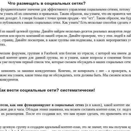
Что размещать в социальных сетях?
 фундаментальное значение для эффективного управления социальными сетями, потому ч
м узнать об их симпатиях и привычках. Таким образом, мы узнаем, что им нравится чит
 них доходят. А говоря больше с точки зрения продаж - что "ест". Таким образом, мы бу
то публиковать в наших социальных сетях. Как узнать? Есть несколько способов сделать э
 из нашей целевой группы. Давайте найдем несколько-десяток реальных аккаунтов люде
нтов или просто компаний из нашей отрасли. Давайте проверим, что у этих людей в лай
 страниц. Давайте посмотрим, в какие группы они подписаны, в каких мероприятиях у
тях.
ческим форумам, группам в Facebook или блогам из отрасли, с которой мы имеем д
кой контент ценен для данной группы, но и узнаем, какие вопросы и сомнения бесп
ы уже получим первый список тем, которые сможем обсуждать в наших социальных сетя
пионить за нашими конкурентами. Конечно, не копировать с нее - а проверять, 
Также мы узнаем, какие темы еще не обсуждались, хотя должны быть. Мы сможем исполь
 конкурентов.
Как вести социальные сети? систематически!
тели, как они функционируют в социальных сетях
(и в каких), какой контент им 
 какие дни и часы. Обладая этими знаниями, мы можем составить контент-план, т.е. подг
их размещения. После его создания все, что нам нужно сделать, это применить его н
 целевую группу и создадим идеальный контент-план, это не значит, что мы получим и