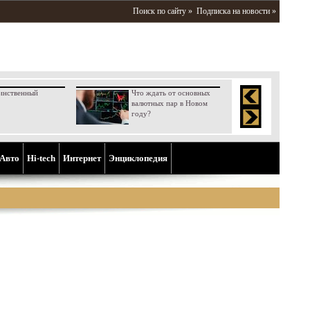
Поиск по сайту »
Подписка на новости »
инственный
Что ждать от основных
валютных пар в Новом
году?
Aвто
Hi-tech
Интернет
Энциклопедия