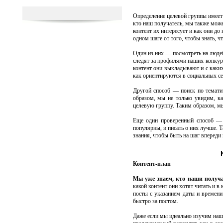
Определение целевой группы имеет
кто наш получатель, мы также може
контент их интересует и как они до
одном шаге от того, чтобы знать, ч
Один из них — посмотреть на людей
следят за профилями наших конкуре
контент они выкладывают и с каких
как ориентируются в социальных се
Другой способ — поиск по темати
образом, мы не только увидим, ка
целевую группу. Таким образом, м
Еще один проверенный способ — ш
популярны, и писать о них лучше. 
знания, чтобы быть на шаг впереди
Контент-план
Мы уже знаем, кто наши получа
какой контент они хотят читать и в
посты с указанием даты и времени 
быстро за постом.
Даже если мы идеально изучим нашу