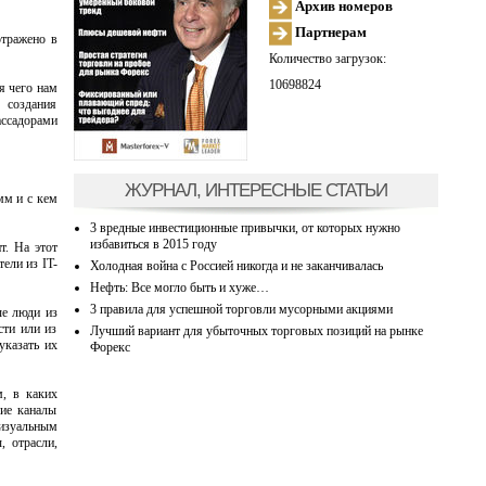
Архив номеров
Партнерам
отражено в
Количество загрузок:
10698824
я чего нам
 создания
ассадорами
ЖУРНАЛ, ИНТЕРЕСНЫЕ СТАТЬИ
мм и с кем
3 вредные инвестиционные привычки, от которых нужно
избавиться в 2015 году
т. На этот
ели из IT-
Холодная война с Россией никогда и не заканчивалась
Нефть: Все могло быть и хуже…
3 правила для успешной торговли мусорными акциями
ые люди из
сти или из
Лучший вариант для убыточных торговых позиций на рынке
указать их
Форекс
м, в каких
ие каналы
визуальным
, отрасли,