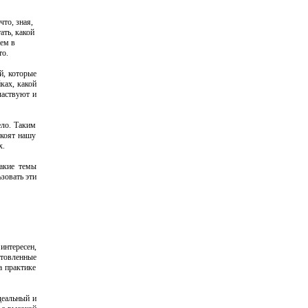
то, зная,
ать, какой
дем в
то.
й, которые
ках, какой
частвуют и
ело. Таким
окоят нашу
х.
какие темы
зовать эти
интересен,
отовленные
а практике
деальный и