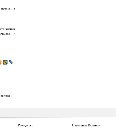
вырастет в
сть знания
чшать... и
 вопрос »
Рождество
Население Испании