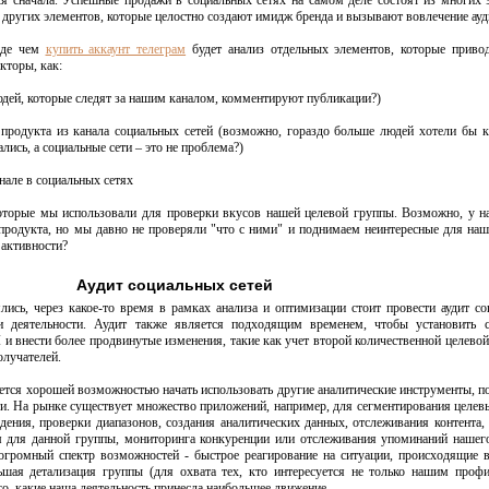
ся сначала. Успешные продажи в социальных сетях на самом деле состоят из многих 
 других элементов, которые целостно создают имидж бренда и вызывают вовлечение ауд
жде чем
купить аккаунт телеграм
будет анализ отдельных элементов, которые приво
кторы, как:
юдей, которые следят за нашим каналом, комментируют публикации?)
 продукта из канала социальных сетей (возможно, гораздо больше людей хотели бы 
дались, а социальные сети – это не проблема?)
нале в социальных сетях
оторые мы использовали для проверки вкусов нашей целевой группы. Возможно, у на
продукта, но мы давно не проверяли "что с ними" и поднимаем неинтересные для на
 активности?
Аудит социальных сетей
ись, через какое-то время в рамках анализа и оптимизации стоит провести аудит соцс
и деятельности. Аудит также является подходящим временем, чтобы установить 
и внести более продвинутые изменения, такие как учет второй количественной целевой
олучателей.
ется хорошей возможностью начать использовать другие аналитические инструменты, п
ти. На рынке существует множество приложений, например, для сегментирования целев
дения, проверки диапазонов, создания аналитических данных, отслеживания контента,
 для данной группы, мониторинга конкуренции или отслеживания упоминаний нашег
 огромный спектр возможностей - быстрое реагирование на ситуации, происходящие 
шая детализация группы (для охвата тех, кто интересуется не только нашим проф
го, какие наша деятельность принесла наибольшее движение.