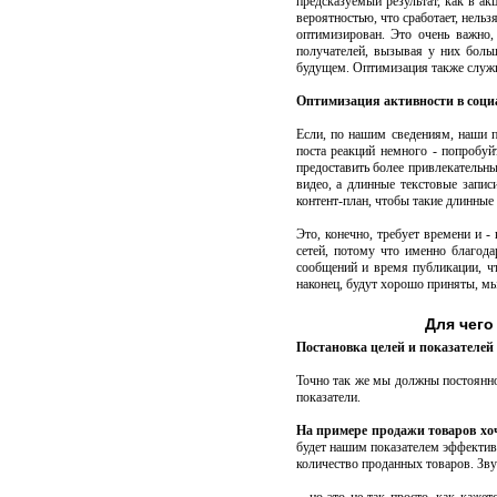
предсказуемый результат, как в ак
вероятностью, что сработает, нельз
оптимизирован. Это очень важно,
получателей, вызывая у них бол
будущем. Оптимизация также служит
Оптимизация активности в соци
Если, по нашим сведениям, наши 
поста реакций немного - попробу
предоставить более привлекательны
видео, а длинные текстовые запи
контент-план, чтобы такие длинные
Это, конечно, требует времени и -
сетей, потому что именно благод
сообщений и время публикации, ч
наконец, будут хорошо приняты, мы
Для чего
Постановка целей и показателей
Точно так же мы должны постоянно
показатели.
На примере продажи товаров хоч
будет нашим показателем эффектив
количество проданных товаров. Зв