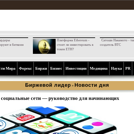
ардеры
Платформа Ethereum -
Сатоши Накамото - та
ируют в биткоин
стоит ли инвестировать в
создатель BTC
токен ETH?
сти Мира
Форекс
Биржи
Бизнес
Инвестиции
Медицина
Наука
PR
Биржевой лидер
Новости дня
»
и социальные сети — руководство для начинающих