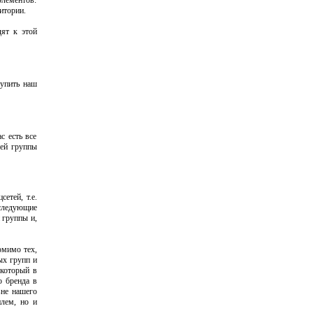
элементов:
итории.
дят к этой
купить наш
с есть все
шей группы
етей, т.е.
следующие
 группы и,
омимо тех,
ых групп и
 который в
о бренда в
вне нашего
илем, но и