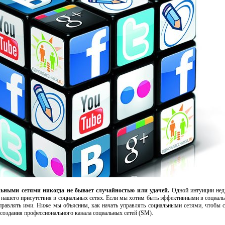
ьными сетями никогда не бывает случайностью или удачей.
Одной интуиции нед
е нашего присутствия в социальных сетях. Если мы хотим быть эффективными в социаль
равлять ими. Ниже мы объясним, как начать управлять социальными сетями, чтобы с
создания профессионального канала социальных сетей (SM).