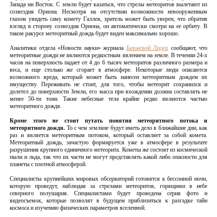
Запада ни Восток. С земли будет казаться, что стрелы метеоритов вылетают из
созвездия Ориона. Несмотря на отсутствии возможности невооруженным
глазом увидеть саму комету Галлея, зритель может быть уверен, что обратив
взгляд в сторону созвездия Ориона, он автоматически смотри на ее орбиту. В
таком ракурсе метеоритный дождь будет виден максимально хорошо.
Аналитики отдела «Новости науки» журнала
Биржевой Лидер
сообщают, что
метеоритные дожди не являются редкостным явлением на земле. В течении 24-х
часов на поверхность падает от 4 до 6 тысяч метеоритов различного размера и
веса, и еще столько же сгорает в атмосфере. Некоторые люди опасаются
возможного вреда, который может быть нанесен метеоритным дождем их
имуществу. Переживать не стоит, для того, чтобы метеорит сохранился и
долетел до поверхности Земли, его масса при вхождении должна составлять не
менее 50-ти тонн. Такие небесные тела крайне редко являются частью
метеоритного дождя.
Кроме этого не стоит путать понятия метеоритного потока и
метеоритного дождя.
То с чем земляне будут иметь дело в ближайшие дни, как
раз и является метеоритным потоком, который оставляет за собой комета.
Метеоритный дождь, зачастую формируется уже в атмосфере в результате
разрушения крупного единичного метеорита. Кометы же состоят из космической
пыли и льда, так что их части не могут представлять какой либо опасности для
планеты с плотной атмосферой.
Специалисты крупнейших мировых обсерваторий готовятся к бессонной ночи,
которую проведут, наблюдая за стрелами метеоритов, горящими в небе
северного полушария. Специалистами будет проведена серия фото и
видеосъемок, которые позволят в будущем приблизиться к разгадке тайн
космоса и изучению физических параметров вселенной.