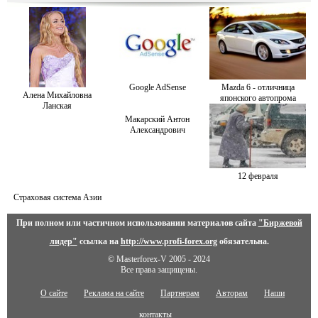
Google AdSense
Mazda 6 - отличница
Алена Михайловна
японского автопрома
Ланская
Макарский Антон
Александрович
12 февраля
Страховая система Азии
При полном или частичном использовании материалов сайта
"Биржевой
лидер"
ссылка на
http://www.profi-forex.org
обязательна.
© Masterforex-V 2005 - 2024
Все права защищены.
О сайте
Реклама на сайте
Партнерам
Авторам
Наши
контакты