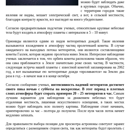
можно будет наблюдать даже
в крупных городах. Обычно,
с территории городов такие
явления не видны, мешает электрический свет, а вот, в сельской местности,
благодаря контрасту яркости, все выглядит на много убедительнее.
Согласно предварительным подсчетам ученых, относительно крупные небесные
тела будут входить в атмосферу планеты с интервалом в 5 – 10 минут.
Ориониды являются одним из видов метеоритных дождей. Такие явления
вызываются вхождением в атмосферу частиц пролетевшей кометы. В случае
ожидаемого на выходных потока метеоритов, они являются составляющими
кометы Галлея, которая недавно пролетала мимо Земли. Интересное наблюдение
ученых заключается в том, что орбита кометы расположена таким образом, что
она сама приближается к Земле значительно реже своих частиц. В частности,
следующая встреча нашей планеты с известной кометой запланирована на 2062
год, а вот вызываемые ею метеоритные дожди «проливаются» на Землю два
раза в год – в начале мая и в конце октября.
Согласно сообщению ученых,
интенсивность падений метеоритов достигнет
своего пика ночью с субботы на воскресенье. В этот период в плотных
слоях атмосферы будет сгорать примерно 20 – 25 метеоритов в час.
Самым
лучшим вариантом для наблюдения за движением небесных тел будет
отдаленная местность, лишенная искусственного освещения, в таких местах
можно будет наблюдать всю полноту картины. Наблюдение стоит начинать,
ориентировочно за час – полтора до полуночи. После нуля часов поток начнет
медленно затихать.
Для правильности выбора позиции для просмотра астрономы советуют заранее
определиться с размещением сторон света, так как метеориты будут пролетать с