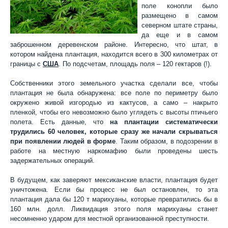
поле конопли было
размещено в самом
северном штате страны,
да еще и в самом
заброшенном деревенском районе. Интересно, что штат, в
котором найдена плантация, находится всего в 300 километрах от
границы с
США
. По подсчетам, площадь поля – 120 гектаров (!).
Собственники этого земельного участка сделали все, чтобы
плантация не была обнаружена: все поле по периметру было
окружено живой изгородью из кактусов, а само – накрыто
пленкой, чтобы его невозможно было углядеть с высоты птичьего
полета. Есть данные, что
на плантации систематически
трудились 60 человек, которые сразу же начали скрываться
при появлении людей в форме
. Таким образом, в подозрении в
работе на местную наркомафию были проведены шесть
задержательных операций.
В будущем, как заверяют мексиканские власти, плантация будет
уничтожена. Если бы процесс не был остановлен, то эта
плантация дала бы 120 т марихуаны, которые превратились бы в
160 млн. долл. Ликвидация этого поля марихуаны станет
несомненно ударом для местной организованной преступности.