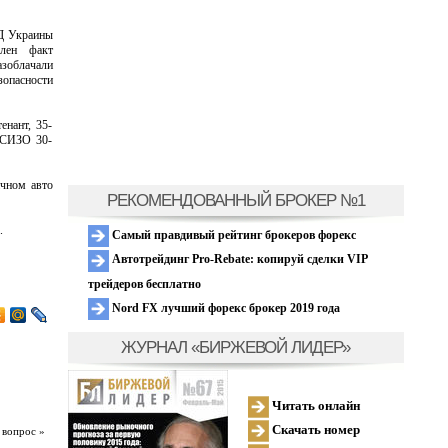
Д Украины
лен факт
зоблачали
опасности
енант, 35-
и СИЗО 30-
ичном авто
РЕКОМЕНДОВАННЫЙ БРОКЕР №1
.
Самый правдивый рейтинг брокеров форекс
Автотрейдинг Pro-Rebate: копируй сделки VIP
трейдеров бесплатно
Nord FX лучший форекс брокер 2019 года
ЖУРНАЛ «БИРЖЕВОЙ ЛИДЕР»
Читать онлайн
Скачать номер
 вопрос »