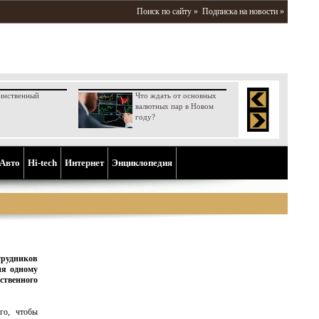
Поиск по сайту »
Подписка на новости »
инственный
Что ждать от основных
валютных пар в Новом
году?
Aвто
Hi-tech
Интернет
Энциклопедия
трудников
ия одному
твенного
го, чтобы