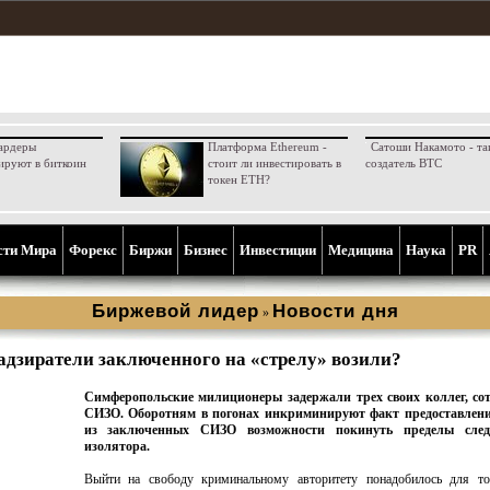
ардеры
Платформа Ethereum -
Сатоши Накамото - та
ируют в биткоин
стоит ли инвестировать в
создатель BTC
токен ETH?
сти Мира
Форекс
Биржи
Бизнес
Инвестиции
Медицина
Наука
PR
Биржевой лидер
Новости дня
»
адзиратели заключенного на «стрелу» возили?
Симферопольские милиционеры задержали трех своих коллег, со
СИЗО. Оборотням в погонах инкриминируют факт предоставлен
из заключенных СИЗО возможности покинуть пределы следс
изолятора.
Выйти на свободу криминальному авторитету понадобилось для то