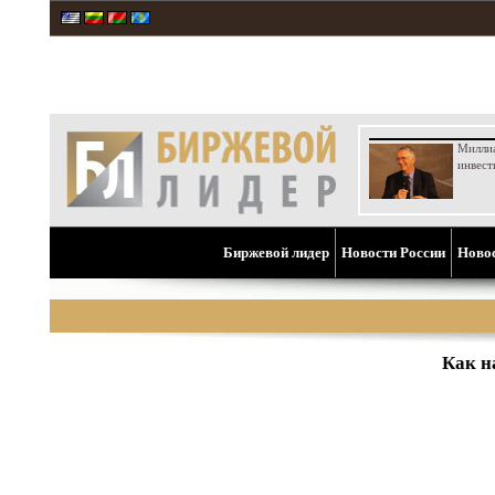
Милли
инвест
Биржевой лидер
Новости России
Ново
Как н