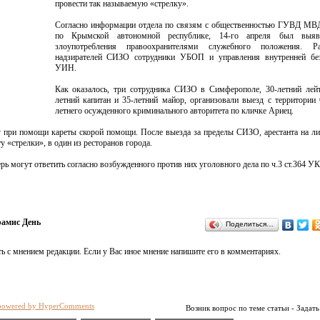
провести так называемую «стрелку».
Согласно информации отдела по связям с общественностью ГУВД МВ
по Крымской автономной республике, 14-го апреля был выяв
злоупотребления правоохранителями служебного положения. Ра
надзирателей СИЗО сотрудники УБОП и управления внутренней без
УИН.
Как оказалось, три сотрудника СИЗО в Симферополе, 30-летний лейт
летний капитан и 35-летний майор, организовали выезд с территори
летнего осужденного криминального авторитета по кличке Ариец.
г при помощи кареты скорой помощи. После выезда за пределы СИЗО, арестанта на л
у «стрелки», в один из ресторанов города.
рь могут ответить согласно возбужденного против них уголовного дела по ч.3 ст.364 УК
амис День
Поделиться…
ь с мнением редакции. Если у Вас иное мнение напишите его в комментариях.
powered by HyperComments
Возник вопрос по теме статьи - Задать