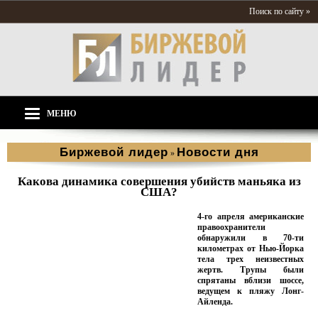
Поиск по сайту »
МЕНЮ
Биржевой лидер
Новости дня
»
Какова динамика совершения убийств маньяка из
США?
4-го апреля американские
правоохранители
обнаружили в 70-ти
километрах от Нью-Йорка
тела трех неизвестных
жертв. Трупы были
спрятаны вблизи шоссе,
ведущем к пляжу Лонг-
Айленда.