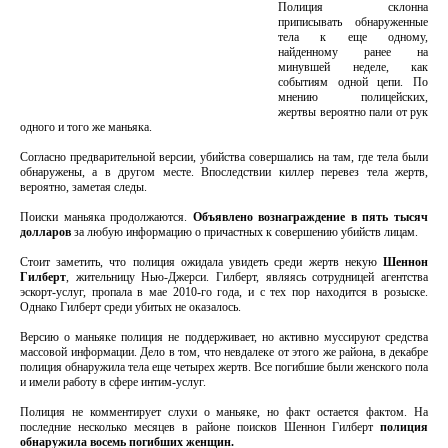
Полиция склонна
приписывать обнаруженные
тела к еще одному,
найденному ранее на
минувшей неделе, как
событиям одной цепи. По
мнению полицейских,
жертвы вероятно пали от рук
одного и того же маньяка.
Согласно предварительной версии, убийства совершались на там, где тела были
обнаружены, а в другом месте. Впоследствии киллер перевез тела жертв,
вероятно, заметая следы.
Поиски маньяка продолжаются.
Объявлено вознаграждение в пять тысяч
долларов
за любую информацию о причастных к совершению убийств лицам.
Стоит заметить, что полиция ожидала увидеть среди жертв некую
Шеннон
Гилберт
, жительницу Нью-Джерси. Гилберт, являясь сотрудницей агентства
эскорт-услуг, пропала в мае 2010-го года, и с тех пор находится в розыске.
Однако Гилберт среди убитых не оказалось.
Версию о маньяке полиция не поддерживает, но активно муссируют средства
массовой информации. Дело в том, что невдалеке от этого же района, в декабре
полиция обнаружила тела еще четырех жертв. Все погибшие были женского пола
и имели работу в сфере интим-услуг.
Полиция не комментирует слухи о маньяке, но факт остается фактом. На
последние несколько месяцев в районе поисков Шеннон Гилберт
полиция
обнаружила восемь погибших женщин.