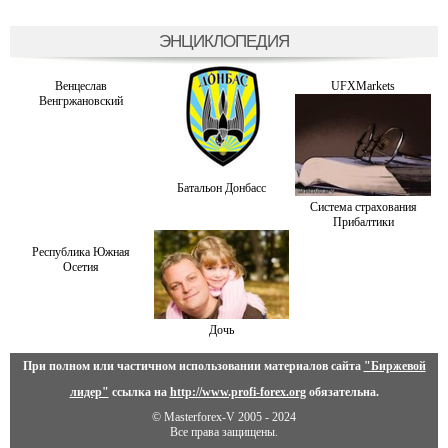
ЭНЦИКЛОПЕДИЯ
Венцеслав
UFXMarkets
Венгржановский
Батальон Донбасс
Система страхования
Прибалтики
Республика Южная
Осетия
Дочь
При полном или частичном использовании материалов сайта
"Биржевой
лидер"
ссылка на
http://www.profi-forex.org
обязательна.
© Masterforex-V 2005 - 2024
Все права защищены.