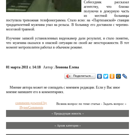
Собеседник рассказал
агентству, что близко
полуночи в дежурную часть
из местной больницы
поступила тревожная телефонограмма. Стало ясно: на «Партизанской» станции
тридцатилетний мужчина упал на рельсы. В больницу его доставили с черепно-
мозговой травмой.
Изучение записей установленных видеокамер дали результат, и стало понятно,
что мужчина оказался в опасной ситуации по своей же неосторожности. В тот
момент метрополитен работал в обычном режиме.
01 марта 2011 г. 14:18
Автор:
Леонова Елена
Поделиться…
Мнение автора может не совпадать с мнением редакции. Если у Вас иное
мнение напишите его в комментариях.
comments powered by
Возник вопрос по теме статьи - Задать вопрос »
HyperComments
« Предыдущая новость «
» Архив категории «