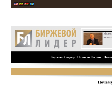
Милли
инвест
Биржевой лидер
Новости России
Ново
Почему