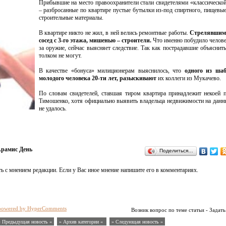
Прибывшие на место правоохранители стали свидетелями «классическо
– разбросанные по квартире пустые бутылки из-под спиртного, пищевые
строительные материалы.
В квартире никто не жил, в ней велись ремонтные работы.
Стрелявшим
сосед с 3-го этажа, мишенью – строители.
Что именно побудило челове
за оружие, сейчас выясняет следствие. Так как пострадавшие объяснит
толком не могут.
В качестве «бонуса» милиционерам выяснилось, что
одного из ша
молодого человека 20-ти лет, разыскивают
их коллеги из Мукачево.
По словам свидетелей, ставшая тиром квартира принадлежит некоей
Тимошенко, хотя официально выявить владельца недвижимости на дан
не удалось.
рамис День
Поделиться…
ь с мнением редакции. Если у Вас иное мнение напишите его в комментариях.
powered by HyperComments
Возник вопрос по теме статьи - Задать
« Предыдущая новость «
» Архив категории «
» Следующая новость »