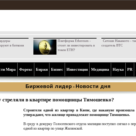
ардеры
Платформа Ethereum -
Сатоши Накамото - та
ируют в биткоин
стоит ли инвестировать в
создатель BTC
токен ETH?
сти Мира
Форекс
Биржи
Бизнес
Инвестиции
Медицина
Наука
PR
Биржевой лидер
Новости дня
»
 стреляли в квартире помощницы Тимошенко?
Строители одной из квартир в Киеве, где накануне произошла 
утверждают, что жилище принадлежит помощнице Тимошенко.
В среду в дежурку Голосеевского отдела милиции поступил сигнал о пер
одной из квартир по улице Жилянской.