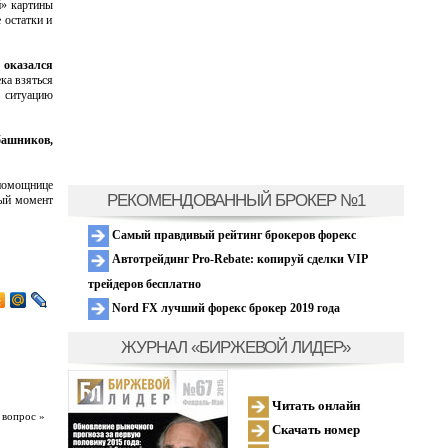
й» картины
 остатки и
 оказался
ка взяться
ь ситуацию
башников,
 помощнице
РЕКОМЕНДОВАННЫЙ БРОКЕР №1
ный момент
Самый правдивый рейтинг брокеров форекс
Автотрейдинг Pro-Rebate: копируй сделки VIP
трейдеров бесплатно
Nord FX лучший форекс брокер 2019 года
ЖУРНАЛ «БИРЖЕВОЙ ЛИДЕР»
Читать онлайн
 вопрос »
Скачать номер