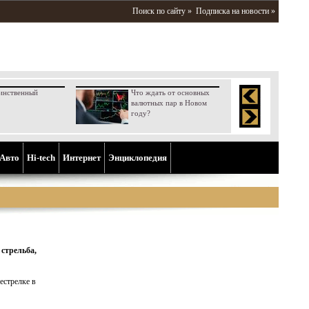
Поиск по сайту »
Подписка на новости »
инственный
Что ждать от основных
валютных пар в Новом
году?
Aвто
Hi-tech
Интернет
Энциклопедия
стрельба,
естрелке в