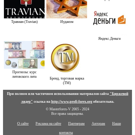
Травиан (Travian)
Иудаизм
Яндекс.Деньги
Прогнозы: курс
литовского лита
Бренд, торговая марка
(ТМ)
При полном или частичном использовании материалов сайта
"Биржевой
лидер"
ссылка на
http://www.profi-forex.org
обязательна.
© Masterforex-V 2005 - 2024
Все права защищены.
О сайте
Реклама на сайте
Партнерам
Авторам
Наши
контакты