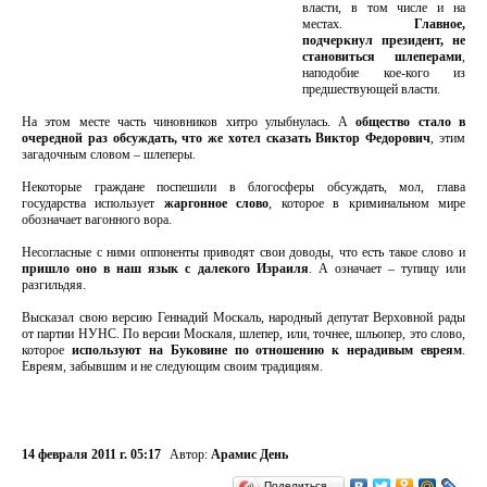
власти, в том числе и на
местах.
Главное,
подчеркнул президент, не
становиться шлеперами
,
наподобие кое-кого из
предшествующей власти.
На этом месте часть чиновников хитро улыбнулась. А
общество стало в
очередной раз обсуждать, что же хотел сказать Виктор Федорович
, этим
загадочным словом – шлеперы.
Некоторые граждане поспешили в блогосферы обсуждать, мол, глава
государства использует
жаргонное слово
, которое в криминальном мире
обозначает вагонного вора.
Несогласные с ними оппоненты приводят свои доводы, что есть такое слово и
пришло оно в наш язык с далекого Израиля
. А означает – тупицу или
разгильдяя.
Высказал свою версию Геннадий Москаль, народный депутат Верховной рады
от партии НУНС. По версии Москаля, шлепер, или, точнее, шльопер, это слово,
которое
используют на Буковине по отношению к нерадивым евреям
.
Евреям, забывшим и не следующим своим традициям.
14 февраля 2011 г. 05:17
Автор:
Арамис День
Поделиться…