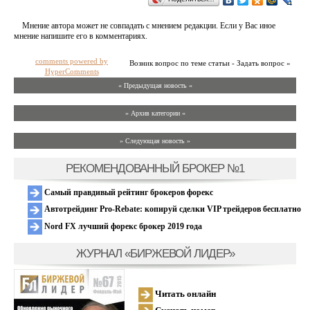
Мнение автора может не совпадать с мнением редакции. Если у Вас иное
мнение напишите его в комментариях.
comments powered by
Возник вопрос по теме статьи - Задать вопрос »
HyperComments
« Предыдущая новость «
» Архив категории «
» Следующая новость »
РЕКОМЕНДОВАННЫЙ БРОКЕР №1
Самый правдивый рейтинг брокеров форекс
Автотрейдинг Pro-Rebate: копируй сделки VIP трейдеров бесплатно
Nord FX лучший форекс брокер 2019 года
ЖУРНАЛ «БИРЖЕВОЙ ЛИДЕР»
Читать онлайн