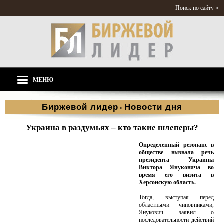
Поиск по сайту »
МЕНЮ
Биржевой лидер
Новости дня
»
Украина в раздумьях – кто такие шлеперы?
Определенный резонанс в
обществе вызвала речь
президента Украины
Виктора Януковича во
время его визита в
Херсонскую область.
Тогда, выступая перед
областными чиновниками,
Янукович заявил о
последовательности действий