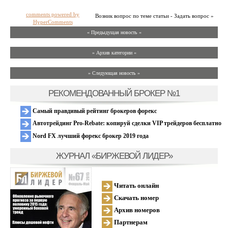
comments powered by
Возник вопрос по теме статьи - Задать вопрос »
HyperComments
« Предыдущая новость «
» Архив категории «
» Следующая новость »
РЕКОМЕНДОВАННЫЙ БРОКЕР №1
Самый правдивый рейтинг брокеров форекс
Автотрейдинг Pro-Rebate: копируй сделки VIP трейдеров бесплатно
Nord FX лучший форекс брокер 2019 года
ЖУРНАЛ «БИРЖЕВОЙ ЛИДЕР»
Читать онлайн
Скачать номер
Архив номеров
Партнерам