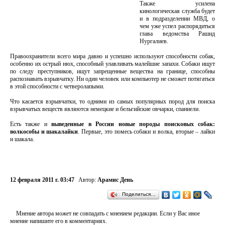
Также усилена
кинологическая служба будет
и в подразделении МВД, о
чем уже успел распорядиться
глава ведомства Рашид
Нургалиев.
Правоохранители всего мира давно и успешно используют способности собак,
особенно их острый нюх, способный улавливать малейшие запахи. Собаки ищут
по следу преступников, ищут запрещенные вещества на границе, способны
распознавать взрывчатку. Ни один человек или компьютер не сможет потягаться
в этой способности с четверолапыми.
Что касается взрывчатки, то одними из самых популярных пород для поиска
взрывчатых веществ являются немецкие и бельгийские овчарки, спаниели.
Есть также и
выведенные в России новые породы поисковых собак:
волкособы и шакалайки
. Первые, это помесь собаки и волка, вторые – лайки
и шакала.
12 февраля 2011 г. 03:47
Автор:
Арамис День
Поделиться…
Мнение автора может не совпадать с мнением редакции. Если у Вас иное
мнение напишите его в комментариях.