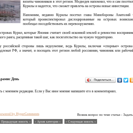
визиты чиновников в этот регион. Медведев напомнил, что и сам посетил
Курилы и надеется, что сможет привлечь на острова новые инвестиции.
Напомним, недавно Курилы посетил глава Минобороны Анатолий 
который проинспектировал дислоцированные на островах воински
пообещал посодействовать их перевооружению.
стровах Курил, которые Япония считает своей исконной землей и ревностно восприни
ого ранга, расценивая такой шаг, как посягательство на чужую территорию.
у российской стороны лишь недоумение, ведь Курилы, включая «спорные» острова
лежат РФ, а значит, и посещать этот регион любой россиянин, чиновник или рабочи
рамис День
Поделиться…
ь с мнением редакции. Если у Вас иное мнение напишите его в комментариях.
powered by HyperComments
Возник вопрос по теме статьи - Задать
« Предыдущая новость «
» Архив категории «
» Следующая новость »