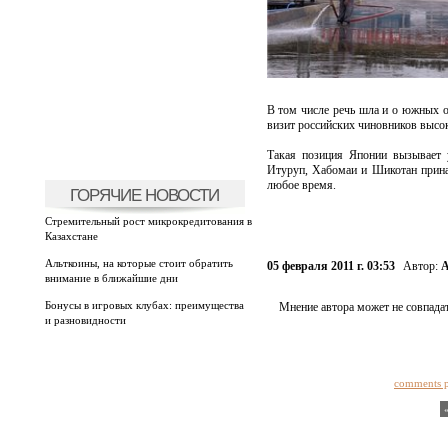
В том числе речь шла и о южных о
визит российских чиновников высок
Такая позиция Японии вызывает 
Итуруп, Хабомаи и Шикотан принад
любое время.
ГОРЯЧИЕ НОВОСТИ
Стремительный рост микрокредитования в
Казахстане
Альткоины, на которые стоит обратить
05 февраля 2011 г. 03:53
Автор:
А
внимание в ближайшие дни
Бонусы в игровых клубах: преимущества
Мнение автора может не совпадат
и разновидности
comments 