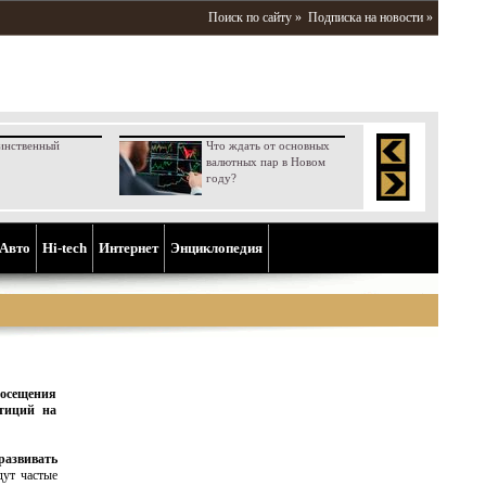
Поиск по сайту »
Подписка на новости »
инственный
Что ждать от основных
валютных пар в Новом
году?
Aвто
Hi-tech
Интернет
Энциклопедия
посещения
тиций на
развивать
дут частые