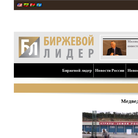
Милли
инвест
Биржевой лидер
Новости России
Ново
Медвед