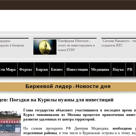
ардеры
Платформа Ethereum -
Сатоши Накамото - та
ируют в биткоин
стоит ли инвестировать в
создатель BTC
токен ETH?
сти Мира
Форекс
Биржи
Бизнес
Инвестиции
Медицина
Наука
PR
Биржевой лидер
Новости дня
»
ев: Поездки на Курилы нужны для инвестиций
Глава государства объясняет участившиеся в последнее время 
Курил чиновниками из Москвы процессом привлечения инвес
развитие удаленных от центра территорий.
По словам президента РФ Дмитрия Медведева,
необходимо 
отдаленные районы
, в том числе и Курильские острова и к этому ве