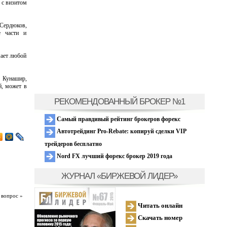
 с визитом
Сердюков,
е части и
мает любой
 Кунашир,
й, может в
РЕКОМЕНДОВАННЫЙ БРОКЕР №1
Самый правдивый рейтинг брокеров форекс
Автотрейдинг Pro-Rebate: копируй сделки VIP
трейдеров бесплатно
Nord FX лучший форекс брокер 2019 года
ЖУРНАЛ «БИРЖЕВОЙ ЛИДЕР»
 вопрос »
Читать онлайн
Скачать номер