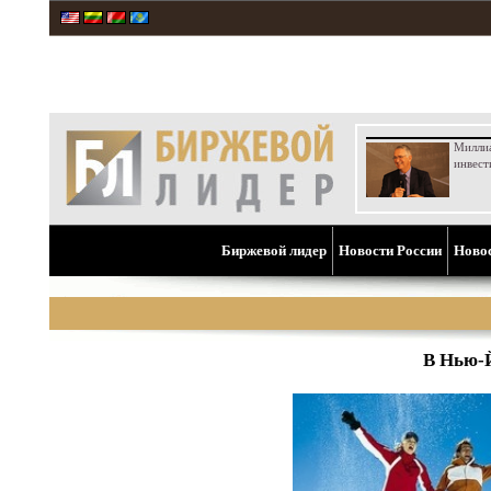
Милли
инвест
Биржевой лидер
Новости России
Ново
В Нью-Й