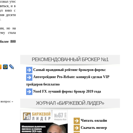
совал утес
иться, и в
ул вниз с
лия десяти
.
ии, но на
ему стала
более 800
РЕКОМЕНДОВАННЫЙ БРОКЕР №1
Самый правдивый рейтинг брокеров форекс
Автотрейдинг Pro-Rebate: копируй сделки VIP
трейдеров бесплатно
Nord FX лучший форекс брокер 2019 года
 вопрос »
ЖУРНАЛ «БИРЖЕВОЙ ЛИДЕР»
Читать онлайн
Скачать номер