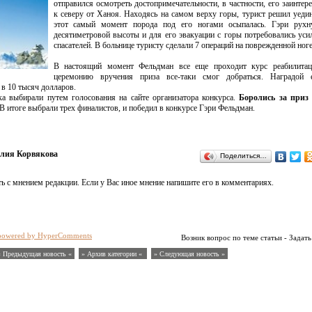
отправился осмотреть достопримечательности, в частности, его заинтере
к северу от Ханоя. Находясь на самом верху горы, турист решил уедин
этот самый момент порода под его ногами осыпалась. Гэри рухн
десятиметровой высоты и для его эвакуации с горы потребовались уси
спасателей. В больнице туристу сделали 7 операций на поврежденной ноге
В настоящий момент Фельдман все еще проходит курс реабилитац
церемонию вручения приза все-таки смог добраться. Наградой 
 в 10 тысяч долларов.
ка выбирали путем голосования на сайте организатора конкурса.
Боролись за приз 
В итоге выбрали трех финалистов, и победил в конкурсе Гэри Фельдман.
ия Корвякова
Поделиться…
ь с мнением редакции. Если у Вас иное мнение напишите его в комментариях.
powered by HyperComments
Возник вопрос по теме статьи - Задать
« Предыдущая новость «
» Архив категории «
» Следующая новость »