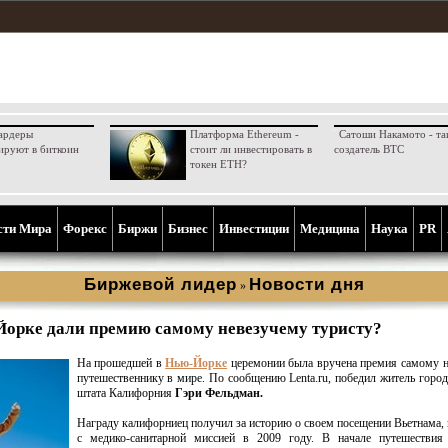
ардеры
Платформа Ethereum -
Сатоши Накамото - та
ируют в биткоин
стоит ли инвестировать в
создатель BTC
токен ETH?
сти Мира
Форекс
Биржи
Бизнес
Инвестиции
Медицина
Наука
PR
Биржевой лидер
Новости дня
»
орке дали премию самому невезучему туристу?
На прошедшей в
Нью-Йорке
церемонии была вручена премия самому 
путешественнику в мире. По сообщению Lenta.ru, победил житель город
штата Калифорния
Гэри Фельдман.
Награду калифорниец получил за историю о своем посещении Вьетнама, 
с медико-санитарной миссией в 2009 году. В начале путешествия