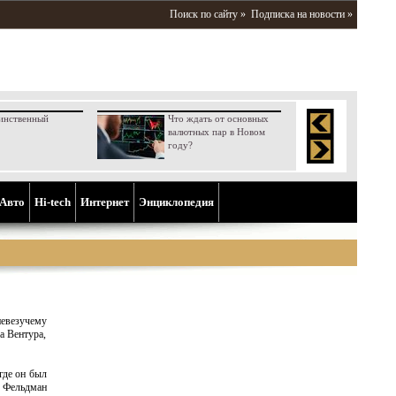
Поиск по сайту »
Подписка на новости »
инственный
Что ждать от основных
валютных пар в Новом
году?
Aвто
Hi-tech
Интернет
Энциклопедия
невезучему
а Вентура,
где он был
 Фельдман