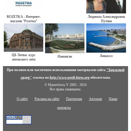
ROZETKA - Интернет-
Людмила Александровна
магазни “Розетка”
Путина
ЦБ Литвы: курс
Лимасол
Наманган
литовского лита
При полном или частичном использовании материалов сайта
"Биржевой
лидер"
ссылка на
http://www.profi-forex.org
обязательна.
© Masterforex-V 2005 - 2024
Все права защищены.
О сайте
Реклама на сайте
Партнерам
Авторам
Наши
контакты