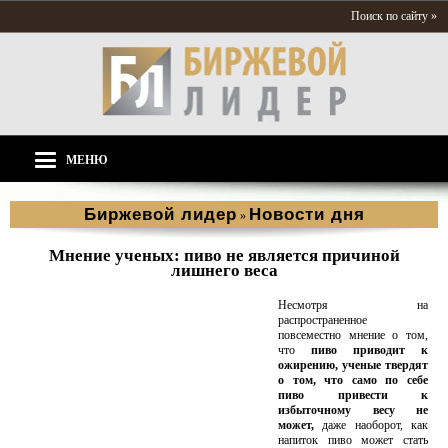
Поиск по сайту »
МЕНЮ
Биржевой лидер
Новости дня
»
Мнение ученых: пиво не является причиной
лишнего веса
Несмотря на
распространенное
повсеместно мнение о том,
что
пиво приводит к
ожирению, ученые твердят
о том, что само по себе
пиво привести к
избыточному весу не
может,
даже наоборот, как
напиток пиво может стать