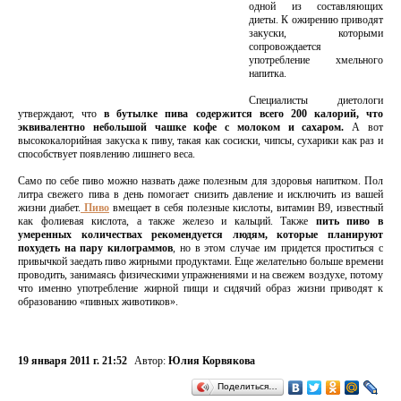
одной из составляющих
диеты. К ожирению приводят
закуски, которыми
сопровождается
употребление хмельного
напитка.
Специалисты диетологи
утверждают, что
в бутылке пива содержится всего 200 калорий, что
эквивалентно небольшой чашке кофе с молоком и сахаром.
А вот
высококалорийная закуска к пиву, такая как сосиски, чипсы, сухарики как раз и
способствует появлению лишнего веса.
Само по себе пиво можно назвать даже полезным для здоровья напитком. Пол
литра свежего пива в день помогает снизить давление и исключить из вашей
жизни диабет.
Пиво
вмещает в себя полезные кислоты, витамин В9, известный
как фолиевая кислота, а также железо и кальций. Также
пить пиво в
умеренных количествах рекомендуется людям, которые планируют
похудеть на пару килограммов
, но в этом случае им придется проститься с
привычкой заедать пиво жирными продуктами. Еще желательно больше времени
проводить, занимаясь физическими упражнениями и на свежем воздухе, потому
что именно употребление жирной пищи и сидячий образ жизни приводят к
образованию «пивных животиков».
19 января 2011 г. 21:52
Автор:
Юлия Корвякова
Поделиться…