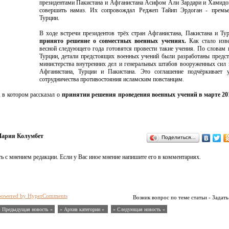
президентами Пакистана и Афганистана Асифом Али Зардари и Хамид
совершить намаз. Их сопровождал Реджеп Тайип Эрдоган - премье
Турции.
В ходе встречи президентов трёх стран Афганистана, Пакистана и Т
принято решение о совместных военных учениях.
Как стало изве
весной следующего года готовятся провести такие учения. По словам 
Турции, детали предстоящих военных учений были разработаны предс
министерства внутренних дел и генеральных штабов вооруженных сил 
Афганистана, Турции и Пакистана. Это соглашение подчёркивает у
сотрудничества противостояния исламским повстанцам.
 в котором рассказал о
принятии решения проведения военных учений в марте 201
ария Колумбет
Поделиться…
ь с мнением редакции. Если у Вас иное мнение напишите его в комментариях.
powered by HyperComments
Возник вопрос по теме статьи - Задать
« Предыдущая новость «
» Архив категории «
» Следующая новость »