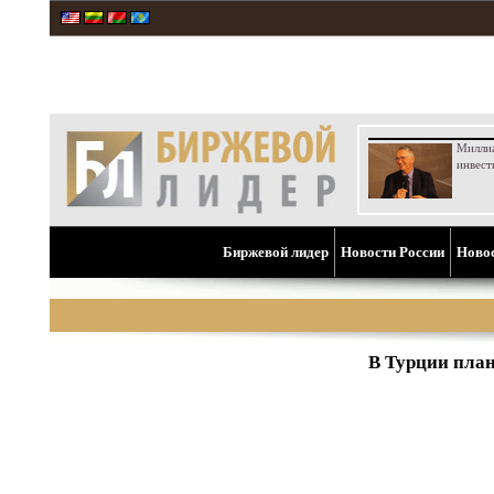
Милли
инвест
Биржевой лидер
Новости России
Ново
В Турции пла