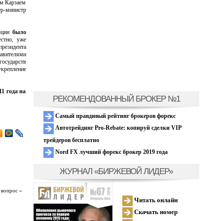
ом Карзаем
р-министр
урции
было
стно, уже
президента
тавителями
государств
крепление
1 года на
РЕКОМЕНДОВАННЫЙ БРОКЕР №1
Самый правдивый рейтинг брокеров форекс
Автотрейдинг Pro-Rebate: копируй сделки VIP
трейдеров бесплатно
Nord FX лучший форекс брокер 2019 года
ЖУРНАЛ «БИРЖЕВОЙ ЛИДЕР»
 вопрос »
Читать онлайн
Скачать номер