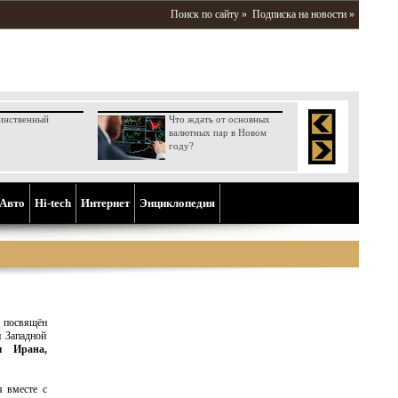
Поиск по сайту »
Подписка на новости »
инственный
Что ждать от основных
валютных пар в Новом
году?
Aвто
Hi-tech
Интернет
Энциклопедия
 посвящён
 Западной
ы Ирана,
я вместе с