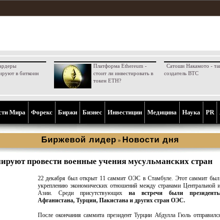
ардеры
Платформа Ethereum -
Сатоши Накамото - та
ируют в биткоин
стоит ли инвестировать в
создатель BTC
токен ETH?
сти Мира
Форекс
Биржи
Бизнес
Инвестиции
Медицина
Наука
PR
Биржевой лидер
Новости дня
»
нируют провести военные учения мусульманских стран
22 декабря был открыт 11 саммит ОЭС в Стамбуле. Этот саммит был
укреплению экономических отношений между странами Центральной и
Азии. Среди присутствующих
на встречи были президент
Афганистана, Турции, Пакистана и других стран ОЭС.
После окончания саммита президент Турции Абдулла Гюль отправилс