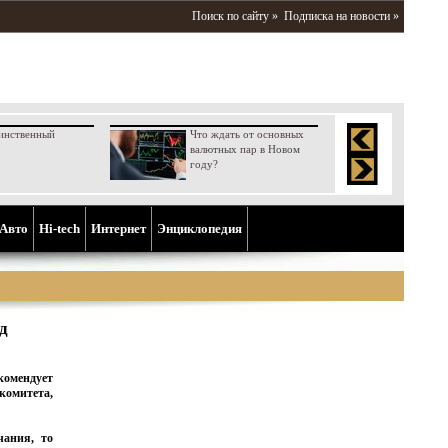
Поиск по сайту »
Подписка на новости »
инственный
Что ждать от основных
валютных пар в Новом
году?
Aвто
Hi-tech
Интернет
Энциклопедия
д
омендует
омитета,
чания, то