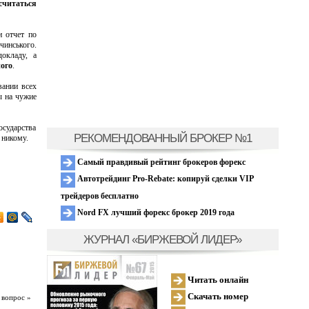
считаться
и отчет по
чинського.
окладу, а
ого
.
вании всех
ы на чужие
осударства
РЕКОМЕНДОВАННЫЙ БРОКЕР №1
 никому.
Самый правдивый рейтинг брокеров форекс
Автотрейдинг Pro-Rebate: копируй сделки VIP
трейдеров бесплатно
Nord FX лучший форекс брокер 2019 года
ЖУРНАЛ «БИРЖЕВОЙ ЛИДЕР»
Читать онлайн
Скачать номер
 вопрос »