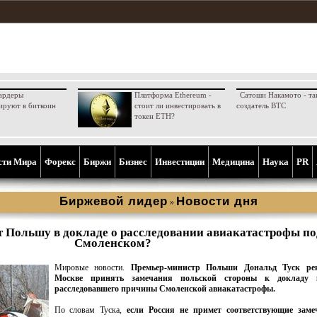
ардеры
Платформа Ethereum -
Сатоши Накамото - та
ируют в биткоин
стоит ли инвестировать в
создатель BTC
токен ETH?
сти Мира
Форекс
Биржи
Бизнес
Инвестиции
Медицина
Наука
PR
Биржевой лидер
Новости дня
»
ет Польшу в докладе о расследовании авиакатастрофы по
Смоленском?
Мировые новости.
Премьер-министр Польши Дональд Туск рек
Москве принять замечания польской стороны к докладу к
расследовавшего причины Смоленской авиакатастрофы.
По словам Туска,
если Россия не примет соответствующие заме