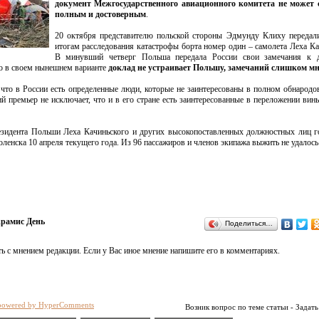
документ Межгосударственного авиационного комитета не может 
полным и достоверным
.
20 октября представителю польской стороны Эдмунду Клиху передал
итогам расследования катастрофы борта номер один – самолета Леха Ка
В минувший четверг Польша передала России свои замечания к д
то в своем нынешнем варианте
доклад не устраивает Польшу, замечаний слишком мн
 что в России есть определенные люди, которые не заинтересованы в полном обнародо
й премьер не исключает, что и в его стране есть заинтересованные в переложении вин
езидента Польши Леха Качиньского и других высокопоставленных должностных лиц г
ленска 10 апреля текущего года. Из 96 пассажиров и членов экипажа выжить не удалось
рамис День
Поделиться…
ь с мнением редакции. Если у Вас иное мнение напишите его в комментариях.
powered by HyperComments
Возник вопрос по теме статьи - Задать