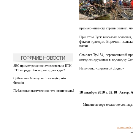
премьер-министр страны заявил, ч
При этом Туск высказал опасения,
фактов трагедии. Впрочем, польски
плечи.
Самолет Ту-154, перевозивший пр
ГОРЯЧИЕ НОВОСТИ
потерпел крушение в аэропорту Смо
SEC примет решение относительно ETH
Источник: «Биржевой Лидер»
ETF в среду. Как отреагирует курс?
Срібло має більшу капіталізацію, ніж
біткойн
Публичные выступления: что стоит знать?
18 декабря 2010 г. 02:18
Автор:
А
Мнение автора может не совпадат
comments 