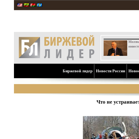
Милли
инвест
Биржевой лидер
Новости России
Ново
Что не устраива