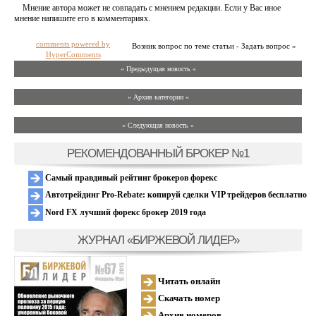
Мнение автора может не совпадать с мнением редакции. Если у Вас иное
мнение напишите его в комментариях.
comments powered by
Возник вопрос по теме статьи - Задать вопрос »
HyperComments
« Предыдущая новость «
» Архив категории «
» Следующая новость »
РЕКОМЕНДОВАННЫЙ БРОКЕР №1
Самый правдивый рейтинг брокеров форекс
Автотрейдинг Pro-Rebate: копируй сделки VIP трейдеров бесплатно
Nord FX лучший форекс брокер 2019 года
ЖУРНАЛ «БИРЖЕВОЙ ЛИДЕР»
Читать онлайн
Скачать номер
Архив номеров