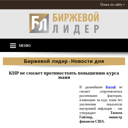
Поиск по сайту »
МЕНЮ
Биржевой лидер
Новости дня
»
КНР не сможет противостоять повышению курса
юаня
В дальнейшем
Китай
не
сможет сопротивляться
различными факторам,
влияющим на курс юаня без
увеличения показателя
внутренней инфляции – так
утверждает
Тимоти
Гайтнер, министр
финансов США.