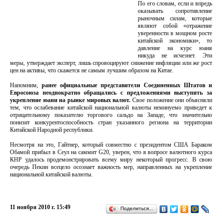
По его словам, если и впредь
оказывать сопротивление
рыночным силам, которые
являют собой «отражение
уверенности в мощном росте
китайской экономики», то
давление на курс юаня
никуда не исчезнет. Эти
меры, утверждает эксперт, лишь спровоцируют снижение инфляции или же рост
цен на активы, что скажется не самым лучшим образом на Китае.
Напомним,
ранее официальные представители Соединенных Штатов и
Евросоюза неоднократно обращались с предложениями выступить за
укрепление юани на рынке мировых валют.
Свое положение они объясняли
тем, что ослабевание китайской национальной валюты неминуемо приведет к
отрицательному показателю торгового сальдо на Западе, что значительно
понизит конкурентоспособность стран указанного региона на территории
Китайской Народной республики.
Несмотря на это, Гайтнер, который совместно с президентом США Бараком
Обамой прибыл в Сеул на саммит G20, уверен, что в вопросе валютного курса
КНР удалось продемонстрировать всему миру некоторый прогресс. В свою
очередь Пекин всецело осознает важность мер, направленных на укрепление
национальной китайской валюты.
11 ноября 2010 г. 15:49
Поделиться…