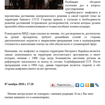
Налбандян обсудили
состояние дел в вопросе
урегулирования
«карабахского» конфликта и
перспективы достижения компромиссного решения в самой горячей точке на
территории бывшего СССР. Стороны пришли к согласию в необходимости
развития достижений Астраханских договоренностей, согласно которых должен
произойти обмен военнопленными и телами погибших военнослужащих.
Руководители МИД стран сошлись во мнении, что договоренности, достигнутые
на уровне президентов, требуют дальнейших усилий со стороны
дипломатических ведомств в направлении прекращения огня и подтверждения
готовности к выполнению взятых на себя обязательств в гуманитарной сфере.
Напомним, что конфликт за спорную территорию Нагорного Карабаха является
самым затянувшимся на территории постсоветского пространства и имеет
историю, начиная с 1988 года, когда большинство населения региона на
референдуме высказалось за выход из состава Азербайджанской ССР. После
прекращения огня в 1994 году, данная территория является спорной, и обе
стороны конфликта имеют на нее претензии.
07 ноября 2010 г. 17:26
Поделиться…
Мнение автора может не совпадать с мнением редакции. Если у Вас иное
мнение напишите его в комментариях.