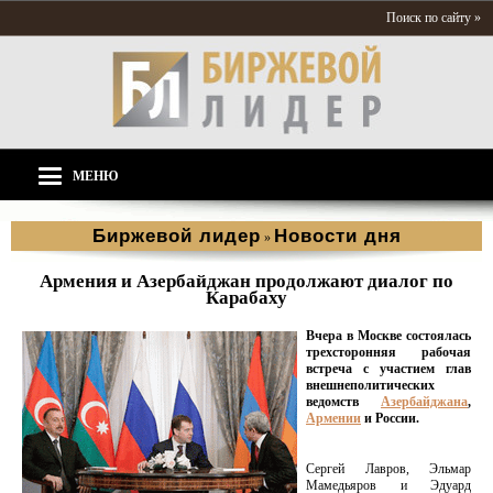
Поиск по сайту »
МЕНЮ
Биржевой лидер
Новости дня
»
Армения и Азербайджан продолжают диалог по
Карабаху
Вчера в Москве состоялась
трехсторонняя рабочая
встреча с участием глав
внешнеполитических
ведомств
Азербайджана
,
Армении
и России.
Сергей Лавров, Эльмар
Мамедьяров и Эдуард