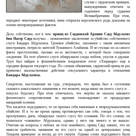
случае с саудовским принцем,
вынужденным отвечать за
содеянное перед судьями
Великобритании. При этом,
передают некоторые источники, вина отпрыска королевского рода доказана на
основе неопровержимых фактов.
Дело, собственно, вот в чем:
принц из Саудовской Аравии Сауд Абдулазиз
бин Насер Сауд
получил… пожизненное заключение за убийство собственного
слуги Бандара Абдулазиза. Громкое убийство, связанное с таким именитым
иностранцем, потрясло жителей Туманного Альбиона. И не столько из-за самого
факта преступления, сколько из-за жестокости, с которой было совершено
злодеяние. На теле убитого слуги обнаружили следы побоев, укусов и удушья.
Труп был найден в фешенебельном лондонском отеле «Лэндмарк» еще в
середине февраля текущего года. По словам обвинения, саудовский принц не раз
применял насильственные действия сексуального характера в отношении
Бандара Абдулазиза.
Свидетели, выступавшие на суде, утверждали, что принц был в состоянии
сильного алкогольного опьянения в тот момент, когда напал на своего слугу и…
покусал бедолагу. При этом отмечалось, что жертва не оказала никакого
физического сопротивления по причине «измождения» от предыдущих
нападений хозяина.
Что касается подсудимого, то он признал себя виновным в непредумышленном
убийстве. И в то же время принц противоречил сам себе, говоря о том, что
проснувшись днем, обнаружил своего слугу без сознания. По его словам, он
попытался «оживить» Абдулазиза, однако у него так ничего и не вышло.
Отвечая на вопросы о побоях на теле покойного, принц Сауд заявил, что их
нанесли грабители, напавшие на его слугу на одной из центральных улиц
Лондона примерно за месяц до его смерти. Однако слова подсудимого были