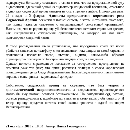
подвергнуты большому сомнению в связи с тем, что на предоставленной суду
видеозаписи, сделанной одной из видеокамер лондонской гостиницы, отчетливо
видно, как саудовский принц нападает на слугу прямо в лифте. Причем два раза:
22 января и 5 февраля.
Адвокаты представителя королевского рода
Саудовской Аравии
всячески пытались скрыть, а затем и отрицать факт того,
что принц является человеком с нетрадиционной сексуальной ориентацией.
Напомним, что на родине принца убийство является не таким страшным грехом,
как «неправильная сексуальная ориентация», за которую он мог быть
приговорен к смертной казни.
В ходе расследования было установлено, что подсудимый сразу же после
убийства связался по телефону с невыясненным пока лицом из своей страны, и
проговорил несколько часов, пытаясь, видимо, каким-либо образом
«провернуть» операцию по быстрой ликвидации следов злодеяния.
Однако понести справедливое наказание за совершенное преступление не
помешал даже тот факт, что принц рассказал полиции о своем королевском
происхождении: дядя Сауда Абдулазиза бин Насера Сауда является племянником
короля, а мать принца – королевской дочерью.
Собственно,
саудовский принц не скрывал, что был уверен в
дипломатической неприкосновенности,
а «королевское происхождение»
могло бы ему помочь остаться безнаказанным. Но лондонский суд, похоже,
остался равнодушным к подобным аргументам в свою защиту обвиняемого. И
теперь принцу придется остаток своей жизни провести в одной из тюрем
Великобритании.
21 октября 2010 г. 10:33
Автор:
Павел Господынич