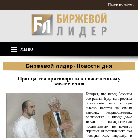
Поиск по сайту »
МЕНЮ
Биржевой лидер
Новости дня
»
Принца-гея приговорили к пожизненному
заключению
Говорят, что перед Законом
все равны. Будь ты простым
обывателем или «птицей
высоко полета» на самых
высоких государственных
должностях. А иногда даже
титулы и наследственная
«родовитость» не помогут
скрыться от всевидящего ока
Фемиды. Как, например, в