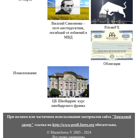
Василий Симоненко –
PrivateFX
поэт-шестидесятник,
погибший от избиений в
МВД
Облигация
Изнасилование
ЦБ Швейцарии: курс
швейцарского франка
При полном или частичном использовании материалов сайта
"Биржевой
лидер"
ссылка на
http://www.profi-forex.org
обязательна.
© Masterforex-V 2005 - 2024
Все права защищены.