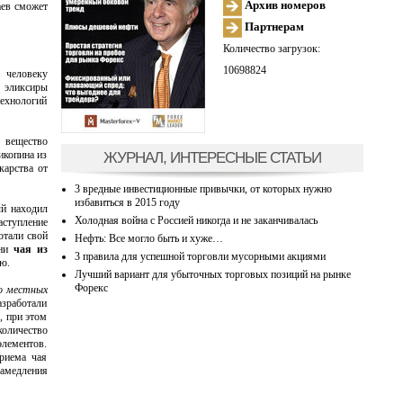
Архив номеров
аев сможет
Партнерам
Количество загрузок:
10698824
 человеку
е эликсиры
технологий
– вещество
ЖУРНАЛ, ИНТЕРЕСНЫЕ СТАТЬИ
икопина из
карства от
3 вредные инвестиционные привычки, от которых нужно
избавиться в 2015 году
ый находил
Холодная война с Россией никогда и не заканчивалась
аступление
отали свой
Нефть: Все могло быть и хуже…
ени
чая из
3 правила для успешной торговли мусорными акциями
ю.
Лучший вариант для убыточных торговых позиций на рынке
Форекс
о местных
зработали
, при этом
количество
элементов.
риема чая
замедления