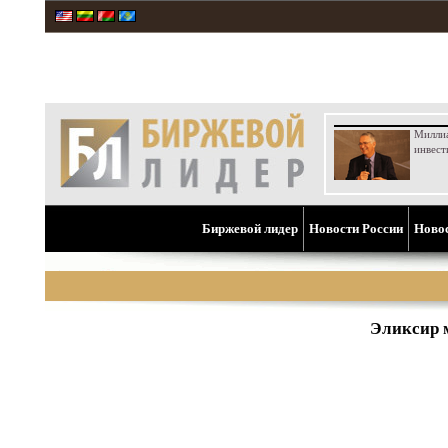
Милли
инвест
Биржевой лидер
Новости России
Ново
Эликсир м