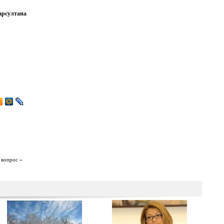
арсултана
 вопрос »