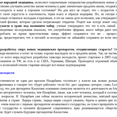
ыт народной медицины,
позволяет современным специалистам разрабатывать новые 
твенно улучшить качество жизни человека и даже значительно продлить жизнь, отодвига
олодость и кожу в хорошем состоянии? Ни для кого не секрет, что с возрастом 
ет свою упругость и эластичность, теряя влагу и образуя морщины. Но, не смотря 
ольше оставаться молодым и красивым, и это на самом деле возможно, как утверждают
ской физики, которые сделали потрясающее открытие. Рецепт как всегда лежит «по
ружили в траве под названием чабер
, ученые утверждают, что это и есть самый
оведенные исследования показали, что употребление эфирных масел чабера дают п
треблять во время приготовления пищи, эффект сохранится тот же - процесс
да, предостерегают, что в погоней за молодостью не забывайте сохранять во всем н
разработку сверх новых медицинских препаратов, отодвигающих старость?
Ок
люди пытаются и хотят не только хорошо выглядеть но и продлить жизнь. Так, на частны
о всего мира ведуться разработки эликсира молодости, проект стартовал в 2005 году
основном из РФ, но есть и из США, Германии, Швеции. Проводится огромный объём
о возможной отмене старения находят всё новые подтверждения.
 молодости
ственности не один раз просили Назарбаева «остаться» у власти как можно доль
реемника и говорит что «будет работать» «если бог даст здоровье, которое, слава Алла
д, что для президента Казахтана основным стимулом является его деятельность на бла
лее авторитетного человека, чем Назарбаев, также, как и нет человека, который в состо
 вопросов. Н. Назарбаев уже сейчас является исторической личностью, внёсшей ярк
ытия в стране. Лидера страны, лидера нации следует уважать, беречь и ценить при ег
м очень повезло с первым президентом независимого государства, он сумел превратить ч
 государство и заложить фундамент современного, ярко развивающегося обществ
ия, будет служить будущим президентам Казахстана.