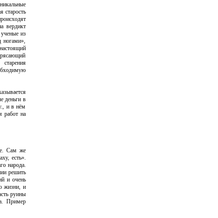
уникальные
я старость
происходят
на вердикт
 ученые из
д ногами»,
 настоящий
отрясающий
 старения
еобходимую
азывается
е деньги в
., и в нём
 работ на
ше. Сам же
ху, есть».
го народа.
янии решить
ий и очень
о жизни, и
асть руины
а. Пример