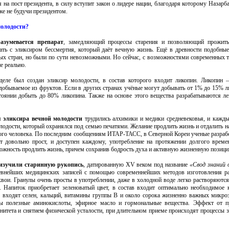
я на пост президента, в силу вступит закон о лидере нации, благодаря которому Назарб
же не будучи президентом.
олодости?
азумевается препарат
, замедляющий процессы старения и позволяющий прожить
ать с эликсиром бессмертия, который даёт вечную жизнь. Ещё в древности подобны
ых стран, но были по сути невозможными. Но сейчас, с возможностями современных 
е реально.
еле был создан эликсир молодости, в состав которого входит ликопин. Ликопин 
добываемое из фруктов. Если в других странах учёные могут добывать от 1% до 15% л
тоянии добыть до 80% ликопина. Также на основе этого вещества разрабатываются ле
ем
эликсира вечной молодости
трудились алхимики и медики средневековья, и кажд
лодости, который охранялся под семью печатями. Желание продлить жизнь и отдалить н
ного человека. По последним сообщениям ИТАР-ТАСС, в Северной Кореи ученые разраб
пт довольно прост, и доступен каждому, употребление на протяжении долгого врем
можность продлить жизнь, причем сохранив бодрость духа и активную жизненную позици
изучили старинную рукопись
, датированную XV веком под название
«Свод знаний 
евнейших медицинских записей с помощью современнейших методов изготовления ра
вои. Гранулы очень просты в употреблении, даже в холодной воде легко растворяются
. Напиток приобретает зеленоватый цвет, в состав входит оптимально необходимое 
в входят селен, кальций, витамины группы В и около сорока жизненно важных микро
ы полезные аминокислоты, эфирное масло и гормональные вещества. Эффект от п
тета и снятием физической усталости, при длительном приеме происходят процессы 