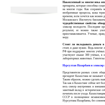
Накопленный за многие века оп
препараты, которые способны сущес
на многие годы. Как сохранить м
необратимые процессы, кожа теря
времени, всем хочется как можно д
Московского Института биохимиче
чудодейственные свойства обна
эликсир молодости. Последние пр
результат, ее можно также упо
приостанавливается. Ученые, прав
меру.
Стоит ли вкладывать деньги в 
стоит, и даже нужно. Ведь многие 
РФ при поддержке многих учёных с
участвуют свыше 300 учёных, в 
лабораторных животных. Гипотезы 
Нурсултан Назарбаев и эликсир
Представители разных слоев обще
президент Казахстана не называет п
Таким образом, можно сделать выво
Так как в Казахстане сейчас нет бо
весь спектр внутренних и внешних
заметный вклад в исторические соб
почитать после ухода. Казахстанца
СССР в полноценное независимое
Нурсултана Назарбаева, без сомнен