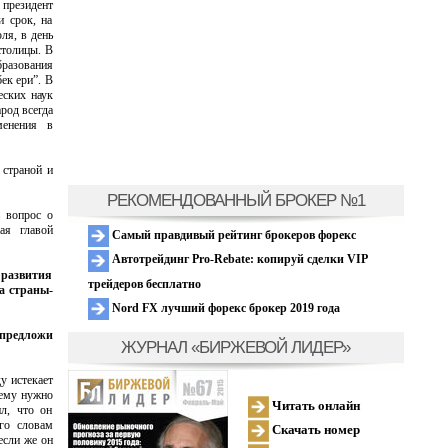
президент
и срок, на
ля, в день
столицы. В
разования
ек ери”. В
еских наук
род всегда
менения в
 страной и
РЕКОМЕНДОВАННЫЙ БРОКЕР №1
ь вопрос о
ая главой
Самый правдивый рейтинг брокеров форекс
Автотрейдинг Pro-Rebate: копируй сделки VIP
м развития
трейдеров бесплатно
а страны-
Nord FX лучший форекс брокер 2019 года
 предложи
ЖУРНАЛ «БИРЖЕВОЙ ЛИДЕР»
у истекает
 ему нужно
Читать онлайн
л, что он
его словам
Скачать номер
если же он