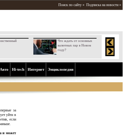
Поиск по сайту »
Подписка на новости »
инственный
Что ждать от основных
валютных пар в Новом
году?
Aвто
Hi-tech
Интернет
Энциклопедия
ервые за
ует уйти в
етив, если
раньше.
а и может