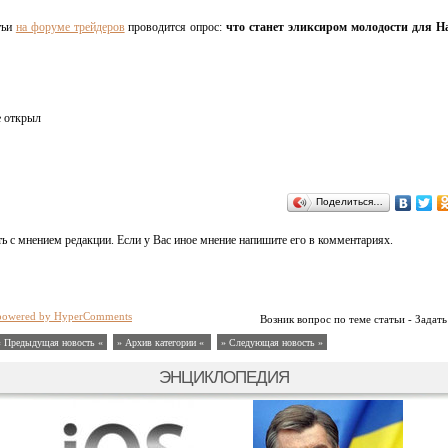
тьи
на форуме трейдеров
проводится опрос:
что станет эликсиром молодости для Н
е открыл
Поделиться…
ь с мнением редакции. Если у Вас иное мнение напишите его в комментариях.
powered by HyperComments
Возник вопрос по теме статьи - Задать
« Предыдущая новость «
» Архив категории «
» Следующая новость »
ЭНЦИКЛОПЕДИЯ