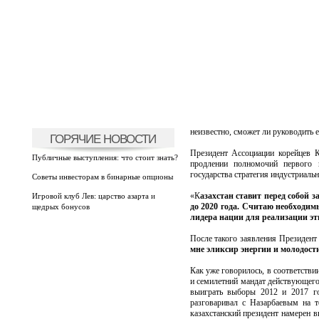
неизвестно, сможет ли руководить е
ГОРЯЧИЕ НОВОСТИ
Президент Ассоциации корейцев К
Публичные выступления: что стоит знать?
продлении полномочий первого п
государства стратегия индустриаль
Советы инвесторам в бинарные опционы
«К
азахстан ставит перед собой 
Игровой клуб Лев: царство азарта и
до 2020 года. Считаю необходим
щедрых бонусов
лидера нации для реализации эт
После такого заявления Президент 
мне эликсир энергии и молодости
Как уже говорилось, в соответствии
и семилетний мандат действующего 
выиграть выборы 2012 и 2017 го
разговаривал с Назарбаевым на т
казахстанский президент намерен в