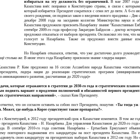
избираться на эту должность без ограничений.
В мае 2007 года 
Казахстана внёс поправки в Конституцию страны, в связи с которым
который избирается Президент сократился с семи лет до пяти. А 6-го ию
своего рождения, он подписал закон о введении нового праздника – Дня 
декабре 2008 года на заседании коллегии Министерства науки и об
Казахстана предложили присвоить Назарбаеву звание “Казахстаннын Енб
сентябре 2009-го года профессор Закратдин Байдосов – доктор историч
предложил отказаться от выборов президента. Он пояснил это тем, что на
голосует за Назарбаева. Также он предложил внести данные из
Конституцию.
Но Назарбаев отказался, ответив, что уже достаточно долго руководит
щё столько же. В июне этого года Назарбаеву присвоили звание «лидера нации».
азахстана Р. Ким предложил на 16 сессии Ассамблеи народа Казахстана «поставит
резидента, лидера нации до реализации стратегических программ (инициированн
но-инновационного развития, рассчитанная до 2020 года)»
задачи, которые отражаются в стратегии до 2030-го года и стратегическим плано
ым поднять вариант о продлении полномочий и обязанностей первого президент
их стратегических направлений
», – сказал Ким Президенту.
отметил, что он согласен оставить за собою пост Президента, пошутив: «
Ты тогда уж
. Может, где-нибудь в Корее существуют такие препараты?
».
 с Конституцией, в 2012 году президентский срок в Казахстане изменится. В том же год
президента Казахстана – Н. Назарбаева. Для управления Казахстаном до 2020-го года
да. В сентябре 2010-го года советник Назарбаева – Ертысбаев Ермухамет объяви
ему повторного выдвижения его кандидатуры на пост президента Казахстана. По 
ыдвинуть свою кандидатуру на президентских выборах Казахстана в 2012-ом году. Но 