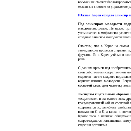
всё-таки не сможет баллотироватьс
оказывать влияние на управление у
Южная Корея создала эликсир м
Под эликсиром молодости подр
максимально долго. Не нужно пут
упоминались в мифологии различн
создание эликсира молодости вполн
Отметим, что в Корее на самом д
замедляющее процессы старения и 
фруктов. То в Корее учёные в сос
рака.
С давних времен над изобретени
свой собственный секрет вечной мо
старости - мечта каждого нормаль
вариант напитка молодости. Реце
сосновой хвои
, дает человеку воз
Эксперты тщательным образом 
лекарствах»,
и на основе этих др
гранулированный чай из сосновой х
сохраняется их целебные свойства
витаминов С и Е, а также в соста
Кроме того в напитке обнаружен
сопровождается повышением иммуни
старения организма.