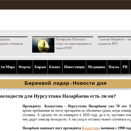
ардеры
Платформа Ethereum -
Сатоши Накамото - та
ируют в биткоин
стоит ли инвестировать в
создатель BTC
токен ETH?
сти Мира
Форекс
Биржи
Бизнес
Инвестиции
Медицина
Наука
PR
Биржевой лидер
Новости дня
»
олодости для Нурсултана Назарбаева есть ли он?
Президенту
Казахстана – Нурсултану Назарбаеву уже 70 лет.
Вп
время пребывания на посту президента он обозначил сроки, когда планир
отставку. А сделать это он планирует в 2020 году, да и то, шутливо отм
ему дадут эликсир молодости. А так уход в отставку может случиться и 
Назарбаев занимает пост президента
Казахстана
начиная с 1990 год