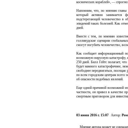
космических кораблей», — спрогно
Напомним, что, по мнению главы с
который активно занимается фи
подстерегающей человечество в о
эпидемий таких болезней. Как отме
дней.
Вместе с тем, по мнению известн
голливудские сценарии глобальных
смогут погубить человечество, воз
Как сообщает информационный пор
возможную вирусную катастрофу, и 
250 дней. Билл Гейтс полагает, ч
будет намного катастрофичнее, неж
свободнее передвигаться, посещая 
по всем городским центрам всего з
об опасности подобных явлений.
Еще одной причиной возможной эпид
частности, он привел в качестве п
смертным приговором для инвестици
03 июня 2016 г. 15:07
Автор:
Ром
Мнение автора может не совпадат