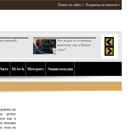
Поиск по сайту »
Подписка на новости »
инственный
Что ждать от основных
валютных пар в Новом
году?
Aвто
Hi-tech
Интернет
Энциклопедия
ориями по
но делает
емле как в
 по мнению
ри этом он