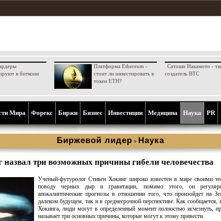
ардеры
Платформа Ethereum -
Сатоши Накамото - та
ируют в биткоин
стоит ли инвестировать в
создатель BTC
токен ETH?
сти Мира
Форекс
Биржи
Бизнес
Инвестиции
Медицина
Наука
PR
Биржевой лидер
Наука
»
г назвал три возможных причины гибели человечества
Ученый-футуролог Стивен Хокинг широко известен в мире своими те
поводу черных дыр и гравитации, помимо этого, он регуляр
апокалиптические прогнозы в отношении того, что произойдет на З
далеком будущем, так и в среднесрочной перспективе. Как сообщается,
Хокинга, люди могут в определенный момент полностью исчезнуть, п
называет три основных причины, которые могут к этому привести.