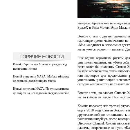
интервью британской телерадиовещ
SpaceX и Tesla Motors Элон Маск,
Вместе с тем с двумя упомянутым
настоящее время человечество не
«Мы находимся в нескольких десяти
начат уже сегодня», — заявляет Де
ГОРЯЧИЕ НОВОСТИ
Еще одним огромным риском для 
уничтожат машины, мы убьем себя с
Вчені: Європа все більше страждає від
всего хотел бы изменить, Стивен Х
нестерпної спеки
на заре человечества, такой биоло
или партнеров для продолжения р
Новий супутник NASA. Майже мільярд
уничтожить цивилизацию и человеч
доларів на дослідницьку місію
сегодня человечеству не хватает эм
Новый спутник НАСА. Почти миллиард
Вместе с тем, по словам Стивена Х
долларов на исследовательскую миссию
нас от гибели на Земле. Нам необх
Хокинг полагает, что третьей угро
еще в 2010 году Стивен Хокинг выс
дружественной по отношению к лю
положении индейцев после высадк
Discovery Channel. Хокинг высказа
планеты, встреченные на пути. «К