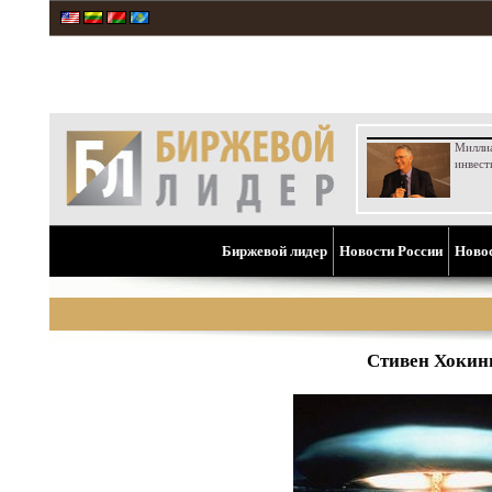
Милли
инвест
Биржевой лидер
Новости России
Ново
Стивен Хокин