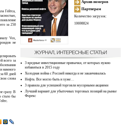
Архив номеров
Партнерам
ла Гейтса,
асностью,
Количество загрузок:
 появление
10698824
его за 250
аналу Vox,
ероидов не
ЖУРНАЛ, ИНТЕРЕСНЫЕ СТАТЬИ
делировать
й всего за
3 вредные инвестиционные привычки, от которых нужно
аболевания
избавиться в 2015 году
ли намного
Холодная война с Россией никогда и не заканчивалась
за 60 дней
свои слова
Нефть: Все могло быть и хуже…
3 правила для успешной торговли мусорными акциями
Лучший вариант для убыточных торговых позиций на рынке
е сразу. В
Форекс
о стало бы
Гейтс.