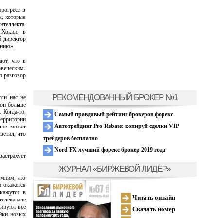
прогресс в
х, которые
нтеллекта.
 Хокинг в
й директор
анию».
ают, что в
овеческим.
о разговор
РЕКОМЕНДОВАННЫЙ БРОКЕР №1
ли нас не
 он больше
 Когда-то,
Самый правдивый рейтинг брокеров форекс
территории
Автотрейдинг Pro-Rebate: копируй сделки VIP
олне может
ветил, что
трейдеров бесплатно
Nord FX лучший форекс брокер 2019 года
застрахует
ЖУРНАЛ «БИРЖЕВОЙ ЛИДЕР»
омним, что
и окажется
окажутся в
Читать онлайн
телеканале
зируют все
Скачать номер
ойки новых