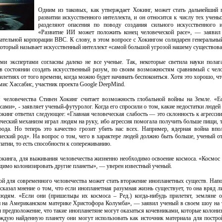
Одним из таковых, как утверждает Хокинг, может стать дальнейший 
развитии искусственного интеллекта, и он относится к числу тех учены
разделяют опасения по поводу создания сильного искусственного и
«Развитие ИИ может положить конец человеческой расе», — заявил
ательной корпорации BBC. К слову, в этом вопросе с Хокингом солидарен генеральны
 который называет искусственный интеллект «самой большой угрозой нашему существов
и экспертами согласны далеко не все ученые. Так, некоторые светила науки полаг
 в состоянии создать искусственный разум, по своим возможностям сравнимый с чел
летиях от того времени, когда можно будет начинать беспокоиться. Хотя это хорошо, чт
мис Хассабис, участник проекта Google DeepMind.
человечества Стивен Хокинг считает возможность глобальной войны на Земле. «Ес
ами», - заявляет ученый-футуролог. Когда его спросили о том, какие недостатки людей
окинг ответил следующее: «Главная человеческая слабость — это склонность к агрессии.
гический механизм играл людям на руку, ибо агрессия помогала получить больше пищи, 
ода. Но теперь это качество грозит убить нас всех. Например, ядерная война вп
еский род». На вопрос о том, чего в характере людей должно быть больше, ученый от
патии, то есть способности к сопереживанию.
окинга, для выживания человечества жизненно необходимо освоение космоса. «Космос 
одимо колонизировать другие планеты», — уверен известный ученый.
зой для современного человечества может стать вторжение инопланетных существ. Нап
казал мнение о том, что если инопланетная разумная жизнь существует, то она вряд л
дям. «Если они (пришельцы их космоса – Ред.) когда-нибудь прилетят, земляне 
и на Американском материке Христофора Колумба», — заявил ученый в своем шоу на 
л предположение, что такие инопланетяне могут оказаться кочевниками, которые колони
аждую найденную планету они могут использовать как источник материала для постр