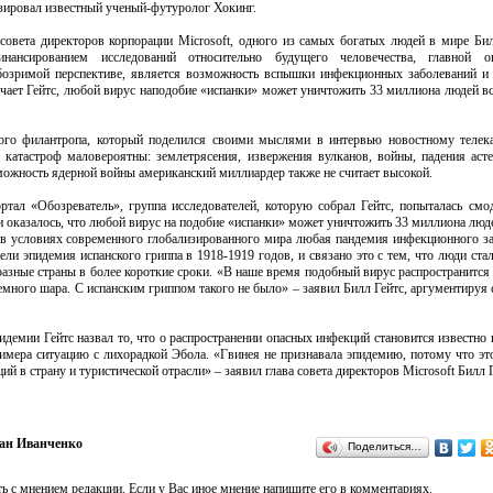
зировал известный ученый-футуролог Хокинг.
овета директоров корпорации Microsoft, одного из самых богатых людей в мире Бил
нансированием исследований относительно будущего человечества, главной оп
бозримой перспективе, является возможность вспышки инфекционных заболеваний и
чает Гейтс, любой вирус наподобие «испанки» может уничтожить 33 миллиона людей вс
ого филантропа, который поделился своими мыслями в интервью новостному телек
 катастроф маловероятны: землетрясения, извержения вулканов, войны, падения аст
можность ядерной войны американский миллиардер также не считает высокой.
тал «Обозреватель», группа исследователей, которую собрал Гейтс, попыталась смо
оказалось, что любой вирус на подобие «испанки» может уничтожить 33 миллиона люде
то в условиях современного глобализированного мира любая пандемия инфекционного з
ели эпидемия испанского гриппа в 1918-1919 годов, и связано это с тем, что люди ста
разные страны в более короткие сроки. «В наше время подобный вирус распространится 
емного шара. С испанским гриппом такого не было» – заявил Билл Гейтс, аргументируя 
емии Гейтс назвал то, что о распространении опасных инфекций становится известно н
римера ситуацию с лихорадкой Эбола. «Гвинея не признавала эпидемию, потому что эт
й в страну и туристической отрасли» – заявил глава совета директоров Microsoft Билл 
ан Иванченко
Поделиться…
ь с мнением редакции. Если у Вас иное мнение напишите его в комментариях.