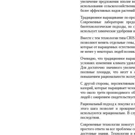
увеличение предложения вполне в
использования сельскохозяйственн
более эффективных видов растений
Традиционное выращивание по-преж
Современные лаборатории предо
биотехнологические подходы, по 
использует химические удобрения и 
Вместе с тем технологии типа CRI
позволяют менять отдельные гены,
которые от выращенных естественн
не менее у некоторых людей возник
Очевидно, что традиционное выращ
условиях изменения климата удовл
Для достаточно значимого увелич
посевные площади, что несет в 
повышением рациональности эксплу
С другой стороны, перспективным 
калорий, которые выращивает челов
что около трети производимого о
людей с ожирением свидетельствует
Рациональный подход к покупке и 
этого шага позволит и прокормит
используются нерационально. В сл
последствия.
Современные технологии помогут 
простого ответа на все проблемы с
доступные знания. Технологии и 