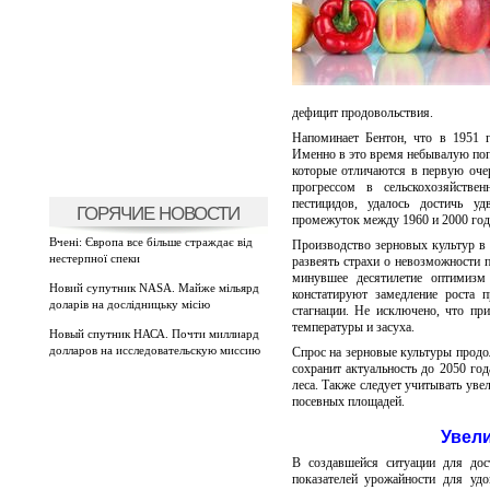
дефицит продовольствия.
Напоминает Бентон, что в 1951 г
Именно в это время небывалую поп
которые отличаются в первую оче
прогрессом в сельскохозяйстве
пестицидов, удалось достичь у
ГОРЯЧИЕ НОВОСТИ
промежуток между 1960 и 2000 год
Вчені: Європа все більше страждає від
Производство зерновых культур в 
нестерпної спеки
развеять страхи о невозможности 
минувшее десятилетие оптимизм
Новий супутник NASA. Майже мільярд
констатируют замедление роста 
доларів на дослідницьку місію
стагнации. Не исключено, что пр
температуры и засуха.
Новый спутник НАСА. Почти миллиард
долларов на исследовательскую миссию
Спрос на зерновые культуры продол
сохранит актуальность до 2050 го
леса. Также следует учитывать уве
посевных площадей.
Увел
В создавшейся ситуации для дос
показателей урожайности для удо