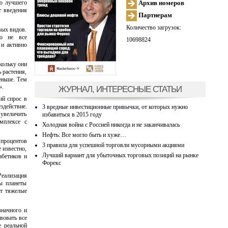
Архив номеров
ью лучшего
т введения
Партнерам
Количество загрузок:
вых видов.
ко не все
10698824
 и активно
кольку они
 растения,
еньше. Тем
».
ЖУРНАЛ, ИНТЕРЕСНЫЕ СТАТЬИ
ий спрос в
здействие.
3 вредные инвестиционные привычки, от которых нужно
 увеличить
избавиться в 2015 году
мплексе с
Холодная война с Россией никогда и не заканчивалась
Нефть: Все могло быть и хуже…
 процентов
3 правила для успешной торговли мусорными акциями
 известно,
Лучший вариант для убыточных торговых позиций на рынке
абетиков и
Форекс
Реализация
сы планеты
ут тяжелые
значного и
вовать все
е реальной