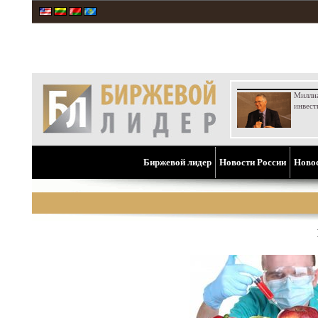
Милли
инвест
Биржевой лидер
Новости России
Ново