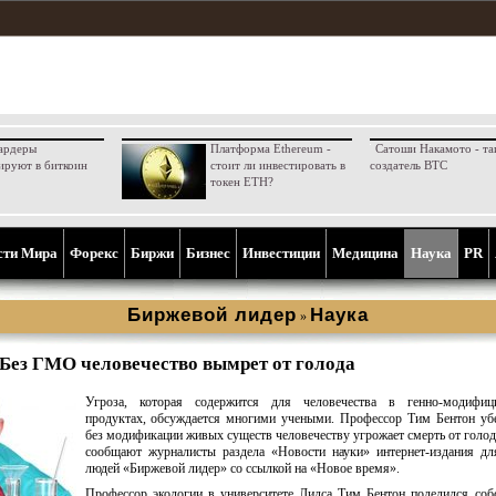
ардеры
Платформа Ethereum -
Сатоши Накамото - та
ируют в биткоин
стоит ли инвестировать в
создатель BTC
токен ETH?
сти Мира
Форекс
Биржи
Бизнес
Инвестиции
Медицина
Наука
PR
Биржевой лидер
Наука
»
Без ГМО человечество вымрет от голода
Угроза, которая содержится для человечества в генно-модифиц
продуктах, обсуждается многими учеными. Профессор Тим Бентон уб
без модификации живых существ человечеству угрожает смерть от голод
сообщают журналисты раздела «Новости науки» интернет-издания дл
людей «Биржевой лидер» со ссылкой на «Новое время».
Профессор экологии в университете Лидса Тим Бентон поделился со