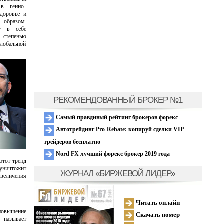
 в генно-
доровье и
 образом.
ет в себе
 степенью
глобальной
РЕКОМЕНДОВАННЫЙ БРОКЕР №1
Самый правдивый рейтинг брокеров форекс
Автотрейдинг Pro-Rebate: копируй сделки VIP
трейдеров бесплатно
Nord FX лучший форекс брокер 2019 года
этот тренд
 уничтожит
ЖУРНАЛ «БИРЖЕВОЙ ЛИДЕР»
увеличения
Читать онлайн
повышение
Скачать номер
г называет