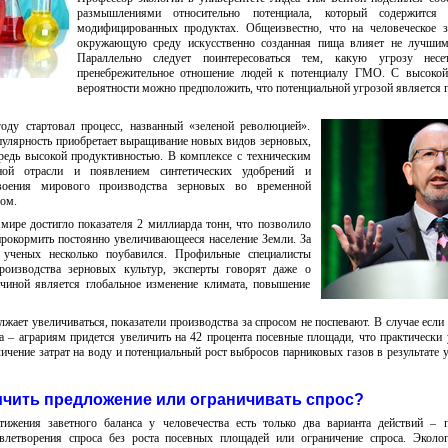
размышлениями относительно потенциала, который содержится
модифицированных продуктах. Общеизвестно, что на человеческое з
окружающую среду искусственно созданная пища влияет не лучшим
Параллельно следует поинтересоваться тем, какую угрозу нес
пренебрежительное отношение людей к потенциалу ГМО. С высокой
вероятности можно предположить, что потенциальной угрозой является 
оду стартовал процесс, названный «зеленой революцией».
улярность приобретает выращивание новых видов зерновых,
редь высокой продуктивностью. В комплексе с техническим
нной отрасли и появлением синтетических удобрений и
двоения мирового производства зерновых во временной
ом.
мире достигло показателя 2 миллиарда тонн, что позволило
прокормить постоянно увеличивающееся население Земли. За
 ученых несколько поубавился. Профильные специалисты
производства зерновых культур, эксперты говорят даже о
ичиной является глобальное изменение климата, повышение
жает увеличиваться, показатели производства за спросом не поспевают. В случае если 
да – аграриям придется увеличить на 42 процента посевные площади, что практически
личение затрат на воду и потенциальный рост выбросов парниковых газов в результате 
ичить предложение или ограничивать спрос?
тижения заветного баланса у человечества есть только два варианта действий – 
влетворения спроса без роста посевных площадей или ограничение спроса. Эколо