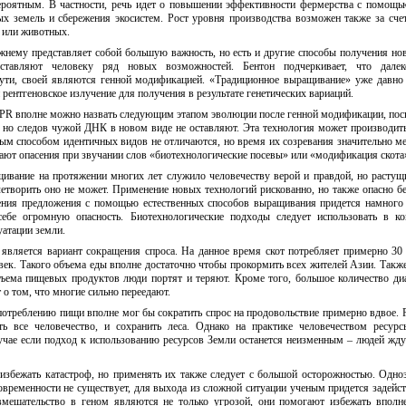
ероятным. В частности, речь идет о повышении эффективности фермерства с помощ
ых земель и сбережения экосистем. Рост уровня производства возможен также за сче
 или животных.
нему представляет собой большую важность, но есть и другие способы получения но
ставляют человеку ряд новых возможностей. Бентон подчеркивает, что дале
сути, своей являются генной модификацией. «Традиционное выращивание» уже давно
рентгеновское излучение для получения в результате генетических вариаций.
SPR вполне можно назвать следующим этапом эволюции после генной модификации, пос
 но следов чужой ДНК в новом виде не оставляют. Эта технология может производить
ым способом идентичных видов не отличаются, но время их созревания значительно м
ают опасения при звучании слов «биотехнологические посевы» или «модификация скота
ивание на протяжении многих лет служило человечеству верой и правдой, но растущ
етворить оно не может. Применение новых технологий рискованно, но также опасно бе
ения предложения с помощью естественных способов выращивания придется намного
себе огромную опасность. Биотехнологические подходы следует использовать в ко
атации земли.
является вариант сокращения спроса. На данное время скот потребляет примерно 30
ек. Такого объема еды вполне достаточно чтобы прокормить всех жителей Азии. Также
бъема пищевых продуктов люди портят и теряют. Кроме того, большое количество ди
 о том, что многие сильно переедают.
потреблению пищи вполне мог бы сократить спрос на продовольствие примерно вдвое. 
ь все человечество, и сохранить леса. Однако на практике человечеством ресур
учае если подход к использованию ресурсов Земли останется неизменным – людей жд
избежать катастроф, но применять их также следует с большой осторожностью. Одно
овременности не существует, для выхода из сложной ситуации ученым придется задейст
вмешательство в геном являются не только угрозой, они помогают избежать вполн