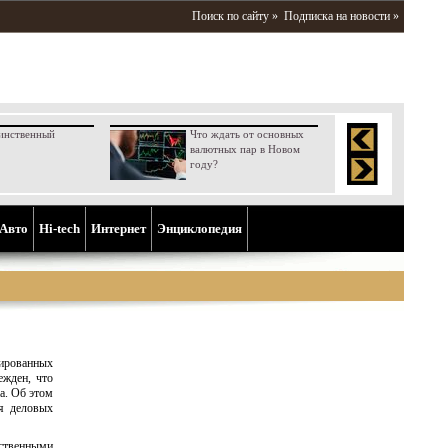
Поиск по сайту »
Подписка на новости »
инственный
Что ждать от основных
валютных пар в Новом
году?
Aвто
Hi-tech
Интернет
Энциклопедия
ированных
ежден, что
а. Об этом
я деловых
бственными