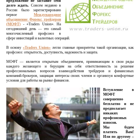
предложение не заставит себя
долго ждать.
Совсем недавно в
России было зарегистрировано
первое
Международное
объединение Форекс трейдеров
(МОФТ)
- «Traders Union». На
сегодняшний день — это самый
многочисленный профсоюз в
сфере инвестиций и валютных операций.
В основу
«Traders Union»
легли главные приоритеты такой организации, как
профсоюз: открытость, доступность, надежность и защита.
МОФТ — является открытым объединением, принимающим в свои ряды
каждого желающего и берущим на себя ответственность за решение
профессиональных вопросов взаимодействия трейдеров и финансовых
компаний-брокеров, защищая интересы своих членов и организуя комфортные
условия для работы на рынке финансов.
Вступление в
МОФТ
совершенно
бесплатно и не
предполагает
никаких
профсоюзных
взносов.
Мы будем
платить Вам!
Или по другому –