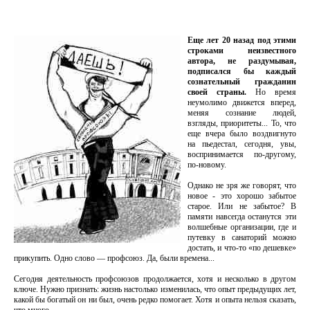
Еще лет 20 назад под этими
строками неизвестного
автора, не раздумывая,
подписался бы каждый
сознательный гражданин
своей страны.
Но время
неумолимо движется вперед,
меняя сознание людей,
взгляды, приоритеты... То, что
еще вчера было воздвигнуто
на пьедестал, сегодня, увы,
воспринимается по-другому,
по-новому.
Однако не зря же говорят, что
новое - это хорошо забытое
старое. Или не забытое? В
памяти навсегда останутся эти
волшебные организации, где и
путевку в санаторий можно
достать, и что-то «по дешевке»
прикупить. Одно слово — профсоюз. Да, были времена...
Сегодня деятельность профсоюзов продолжается, хотя и несколько в другом
ключе. Нужно признать: жизнь настолько изменилась, что опыт предыдущих лет,
какой бы богатый он ни был, очень редко помогает. Хотя и опыта нельзя сказать,