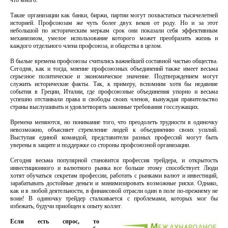
что много.
Такие организации как банки, биржи, партии могут похвастаться тысячелетней
историей. Профсоюзам же чуть более двух веков от роду. Но и за этот
небольшой по историческим меркам срок они показали себя эффективным
механизмом, умелое использование которого может преобразить жизнь и
каждого отдельного члена профсоюза, и общества в целом.
В былые времена профсоюзы считались важнейшей составной частью общества.
Сегодня, как и тогда, мнение профсоюзных объединений также имеет весьма
серьезное политическое и экономическое значение. Подтверждением могут
служить исторические факты. Так, к примеру, вспомним хотя бы недавние
события в Греции, Италии, где профсоюзные объединения упорно и весьма
успешно отстаивали права и свободы своих членов, вынуждая правительство
страны выслушивать и удовлетворять законные требования госслужащих.
Времена меняются, но понимание того, что преодолеть трудности в одиночку
невозможно, объясняет стремление людей к объединению своих усилий.
Выступая единой командой, представители разных профессий могут быть
уверены в защите и поддержке со стороны профсоюзной организации.
Сегодня весьма популярной становится профессия трейдера, и открытость
инвестиционного и валютного рынка все больше этому способствует. Люди
хотят обучаться секретам профессии, работать с рынками валют и инвестиций,
зарабатывать достойные деньги и минимизировать возможные риски. Однако,
как и в любой деятельности, в финансовой отрасли один в поле по-прежнему не
воин! В одиночку трейдер сталкивается с проблемами, которых мог бы
избежать, будучи приобщен к опыту коллег.
Если есть спрос, то