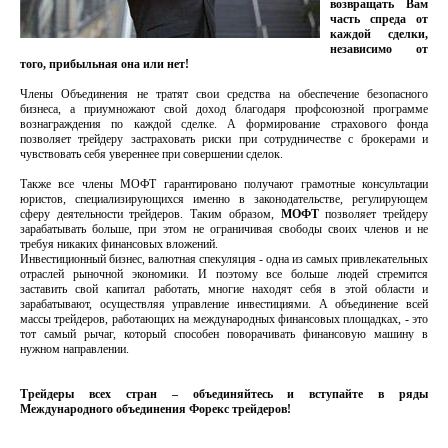
возвращать Вам
часть спреда от
каждой сделки,
независимо от
того, прибыльная она или нет!
Члены Объединения не тратят свои средства на обеспечение безопасного
бизнеса, а приумножают свой доход благодаря профсоюзной программе
вознаграждения по каждой сделке. А формирование страхового фонда
позволяет трейдеру застраховать риски при сотрудничестве с брокерами и
чувствовать себя увереннее при совершении сделок.
Также все члены МОФТ гарантировано получают грамотные консультации
юристов, специализирующихся именно в законодательстве, регулирующем
сферу деятельности трейдеров. Таким образом,
МОФТ
позволяет трейдеру
зарабатывать больше, при этом не ограничивая свободы своих членов и не
требуя никаких финансовых вложений.
Инвестиционный бизнес, валютная спекуляция - одна из самых привлекательных
отраслей рыночной экономики. И поэтому все больше людей стремится
заставить свой капитал работать, многие находят себя в этой области и
зарабатывают, осуществляя управление инвестициями. А объединение всей
массы трейдеров, работающих на международных финансовых площадках, - это
тот самый рычаг, который способен поворачивать финансовую машину в
нужном направлении.
Трейдеры всех стран – объединяйтесь и вступайте в ряды
Международного объединения Форекс трейдеров!