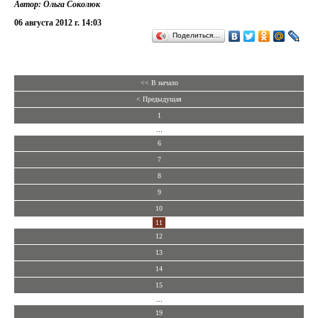
Автор: Ольга Соколюк
06 августа 2012 г. 14:03
Поделиться…
<< В начало
< Предыдущая
1
...
6
7
8
9
10
11
12
13
14
15
...
19