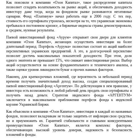
Как пояснили в компании «Озон Капитал», такое распределение капитала
позволяет сгладить волатильность на рынке акций, и обеспечивать доходность
инвестору даже тогда, когда на фондовом рынке развиваются негативные
сценарии. Фонд «Платинум» начал работать еще в 2006 году. С тех пор,
стоимость его сертификата утроилась, несмотря на то, что украинская экономика
пребывала в постоянном кризисе, а биржевые индексы страны демонстрировали,
в среднем, нулевые результаты.
Паевой инвестиционный фонд «Аурум» открывает свои двери для клиентов
компании «Озон Капитал», желающих осуществить инвестиции на более
длительный период. Портфель «Аурума» полностью состоит из акций наиболее
перспективных украинских предприятий. А это, в долгосрочной перспективе
позволит достичь максимальных показателей доходности. При этом, доля
одного эмитента не превышает 15%, что снижает инвестиционные риски. Выбор
акций осуществляется на основе фундаментального и технического анализа, а
также оценки уровня ликвидности бумаг и прочих важных факторов.
Наконец, для краткосрочных вложений, где вероятность за небольшой период
времени получить значительный доход высока, создан специализированный
паевой инвестиционный фонд «Аргентум». По действующим в нем правилам, у
инвестора есть возможность в любой рабочий день продать свои сертификаты и
получить назад деньги. Стратегия индексного фонда «АРГЕНТУМ»
заключается в максимальном приближении портфеля фонда к индексной
корзине Украинской Биржи.
Как объяснили в компании «Озон Капитал», инвестиции в каждый из названных
фондов, позволяют вкладчикам не только защитить от инфляции свои средства,
но и приумножить их. Гарантией стабильности и главными конкурентными
преимуществами «Озон Капитал», является комплекс факторов,
обеспечивающих высокий уровень доверия, надежность и безопасность
вложений в фонды.