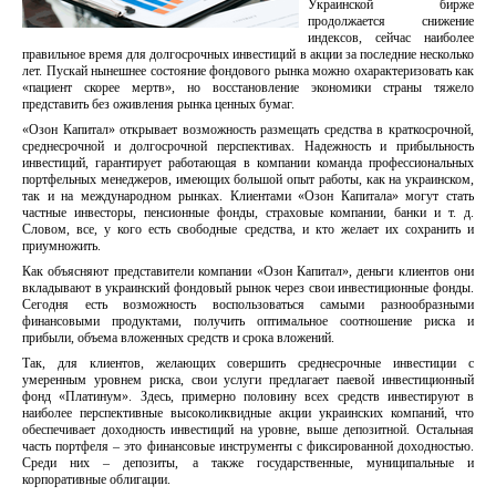
Украинской бирже
продолжается снижение
индексов, сейчас наиболее
правильное время для долгосрочных инвестиций в акции за последние несколько
лет. Пускай нынешнее состояние фондового рынка можно охарактеризовать как
«пациент скорее мертв», но восстановление экономики страны тяжело
представить без оживления рынка ценных бумаг.
«Озон Капитал» открывает возможность размещать средства в краткосрочной,
среднесрочной и долгосрочной перспективах. Надежность и прибыльность
инвестиций, гарантирует работающая в компании команда профессиональных
портфельных менеджеров, имеющих большой опыт работы, как на украинском,
так и на международном рынках. Клиентами «Озон Капитала» могут стать
частные инвесторы, пенсионные фонды, страховые компании, банки и т. д.
Словом, все, у кого есть свободные средства, и кто желает их сохранить и
приумножить.
Как объясняют представители компании «Озон Капитал», деньги клиентов они
вкладывают в украинский фондовый рынок через свои инвестиционные фонды.
Сегодня есть возможность воспользоваться самыми разнообразными
финансовыми продуктами, получить оптимальное соотношение риска и
прибыли, объема вложенных средств и срока вложений.
Так, для клиентов, желающих совершить среднесрочные инвестиции с
умеренным уровнем риска, свои услуги предлагает паевой инвестиционный
фонд «Платинум». Здесь, примерно половину всех средств инвестируют в
наиболее перспективные высоколиквидные акции украинских компаний, что
обеспечивает доходность инвестиций на уровне, выше депозитной. Остальная
часть портфеля – это финансовые инструменты с фиксированной доходностью.
Среди них – депозиты, а также государственные, муниципальные и
корпоративные облигации.