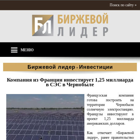
Поиск по сайту »
МЕНЮ
Биржевой лидер
Инвестиции
»
Компания из Франции инвестирует 1,25 миллиарда
в СЭС в Чернобыле
Французская компания
готова построить на
территории Чернобыля
солнечную электростанцию.
Французы инвестируют в
проект 1,25 миллиарда
американских долларов.
Как отмечает «Биржевой
лидер», ранее правительство