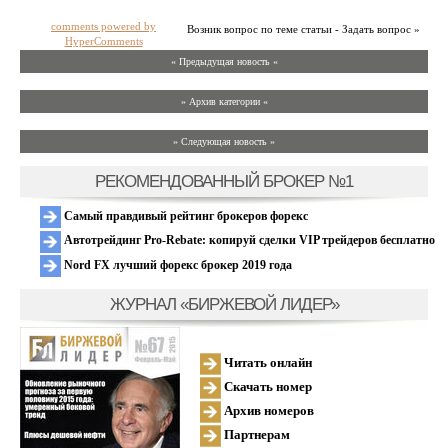
comments powered by
Возник вопрос по теме статьи - Задать вопрос »
HyperComments
« Предыдущая новость «
» Архив категории «
» Следующая новость »
РЕКОМЕНДОВАННЫЙ БРОКЕР №1
Самый правдивый рейтинг брокеров форекс
Автотрейдинг Pro-Rebate: копируй сделки VIP трейдеров бесплатно
Nord FX лучший форекс брокер 2019 года
ЖУРНАЛ «БИРЖЕВОЙ ЛИДЕР»
Читать онлайн
Скачать номер
Архив номеров
Партнерам