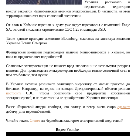
Украины рассказало о
перспективах территории
вокруг закрытой Чернобыльской атомной электростанции. В частности, на этой
территории появится парк солнечной энергетики.
От слов в Кабмине перешли к делу: уже ведут переговоры с компанией Engie
SA, готовой вложить в строительство СЭС 1,25 миллиарда USD.
Такие данные приводит агентство Bloomberg, ссылаясь на министра экологии
Украины Остапа Семерака.
Французская компания подтверждает наличие бизнес-интересов в Украине, но
пока не предоставляет подробностей.
Солнечные электростанции не наносят вред экологии и не используют ресурсы
планеты. Для производства электроэнергии необходим только солнечный свет, и
чем его больше, тем лучше.
В Украине активно развивают солнечную энергетику от малых проектов до
больших. Например, на одном из заводов Днепропетровской области решили
построить
СЭС, чтобы обеспечить свое предприятие собственной
электроэнергией, и не тратиться на ее приобретение. Хорошая инвестиция.
Ранее «Биржевой лидер» сообщал, что солнце и ветер очень скоро
сделают
добычу угля нерентабельной.
Читайте также:
Станет
ли Чернобыль кластером альтернативной энергетики?
Видео
Youtube :