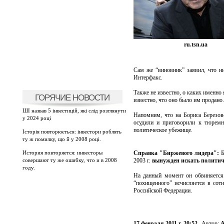
ru.tsn.ua
Сам же “виновник” заявил, что ни
Интерфакс.
Также не известно, о каких именно
ГОРЯЧИЕ НОВОСТИ
известно, что оно было им продано.
ШІ назвав 5 інвестицій, які слід розглянути
Напомним, что на Бориса Березов
у 2024 році
осудили и приговорили к тюрем
политическое убежище.
Історія повторюється: інвестори роблять
ту ж помилку, що й у 2008 році.
История повторяется: инвесторы
Справка "Биржевого лидера":
Б
совершают ту же ошибку, что и в 2008
2003 г.
вынужден искать политич
году.
На данный момент он обвиняется
“похищенного” исчисляется в сот
Российской Федерации.
17 февраля 2011 г. 20:52
Автор:
А