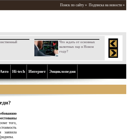
Поиск по сайту »
Подписка на новости »
инственный
Что ждать от основных
валютных пар в Новом
году?
Aвто
Hi-tech
Интернет
Энциклопедия
реди?
ебованию
рестованы
оме того,
 стоимость
м заявила
риднева.