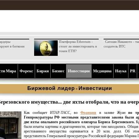
ардеры
Платформа Ethereum -
Сатоши Накамото - та
ируют в биткоин
стоит ли инвестировать в
создатель BTC
токен ETH?
сти Мира
Форекс
Биржи
Бизнес
Инвестиции
Медицина
Наука
PR
Биржевой лидер
Инвестиции
»
езовского имущества... две яхты отобрали, что на оче
Как сообщает ИТАР-ТАСС, во
Франции
в заливе Жуан
по тр
Генпрокуратуры РФ местными представителями закона были а
две яхты опального российского олигарха Бориса Березовского.
Кр
были изъяты картины и драгоценности, которые там находились. Общая
арестованного имущества оценивается в 20 млн. долл. Об это
представитель Генеральной прокуратуры Российской федерации Марина Г