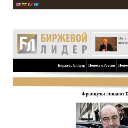
Милли
инвест
Биржевой лидер
Новости России
Ново
Французы лишают Бер