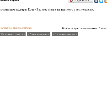
Поделиться…
ь с мнением редакции. Если у Вас иное мнение напишите его в комментариях.
powered by HyperComments
Возник вопрос по теме статьи - Задать
« Предыдущая новость «
» Архив категории «
» Следующая новость »