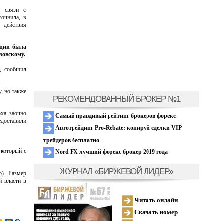
в связи с
точнила, в
действия
нции была
зовскому.
”, сообщил
, но также
РЕКОМЕНДОВАННЫЙ БРОКЕР №1
рха заочно
Самый правдивый рейтинг брокеров форекс
едоставили
Автотрейдинг Pro-Rebate: копируй сделки VIP
трейдеров бесплатно
 который с
Nord FX лучший форекс брокер 2019 года
ЖУРНАЛ «БИРЖЕВОЙ ЛИДЕР»
). Размер
й власти в
Читать онлайн
Скачать номер