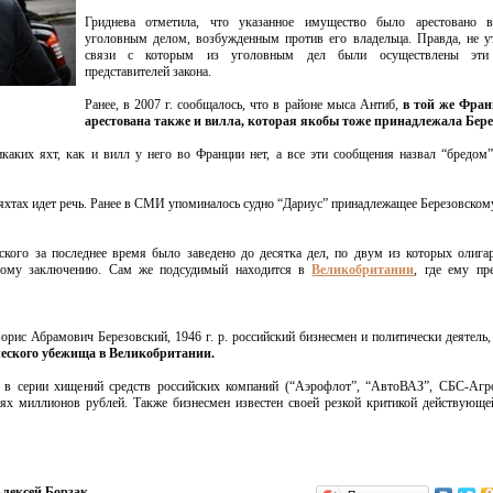
Гриднева отметила, что указанное имущество было арестовано 
уголовным делом, возбужденным против его владельца. Правда, не у
связи с которым из уголовным дел были осуществлены эти 
представителей закона.
Ранее, в 2007 г. сообщалось, что в районе мыса Антиб,
в той же Фра
арестована также и вилла, которая якобы тоже принадлежала Бере
каких яхт, как и вилл у него во Франции нет, а все эти сообщения назвал “бредом
 яхтах идет речь. Ранее в СМИ упоминалось судно “Дариус” принадлежащее Березовскому
ского за последнее время было заведено до десятка дел, по двум из которых олига
ному заключению. Сам же подсудимый находится в
Великобритании
, где ему пр
орис Абрамович Березовский, 1946 г. р. российский бизнесмен и политически деятель,
еского убежища в Великобритании.
 в серии хищений средств российских компаний (“Аэрофлот”, “АвтоВАЗ”, СБС-Агро
нях миллионов рублей. Также бизнесмен известен своей резкой критикой действующе
лексей Борзак