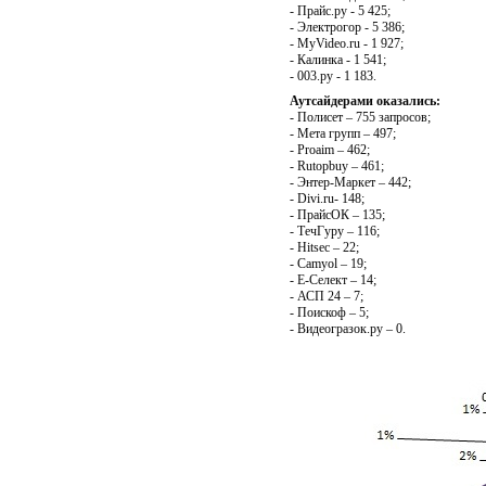
- Прайс.ру - 5 425;
- Электрогор - 5 386;
- MyVideo.ru - 1 927;
- Калинка - 1 541;
- 003.ру - 1 183.
Аутсайдерами оказались:
- Полисет – 755 запросов;
- Мета групп – 497;
- Proaim – 462;
- Rutopbuy – 461;
- Энтер-Маркет – 442;
- Divi.ru- 148;
- ПрайсОК – 135;
- ТечГуру – 116;
- Hitsec – 22;
- Camyol – 19;
- Е-Селект – 14;
- АСП 24 – 7;
- Поискоф – 5;
- Видеогразок.ру – 0.