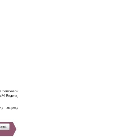
в поисковой
 «М Видео»,
му запросу