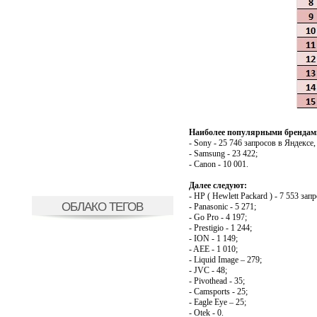
Наиболее популярными брендами
- Sony - 25 746 запросов в Яндексе
- Samsung - 23 422;
- Canon - 10 001.
Далее
следуют
:
- HP ( Hewlett Packard ) - 7 553 запр
ОБЛАКО ТЕГОВ
- Panasonic - 5 271;
- Go Pro - 4 197;
- Prestigio - 1 244;
- ION - 1 149;
- AEE - 1 010;
- Liquid Image – 279;
- JVC - 48;
- Pivothead - 35;
- Camsports - 25;
- Eagle Eye – 25;
- Otek - 0.