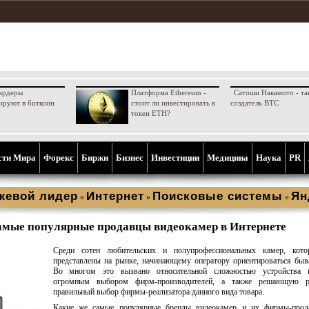
ардеры
Платформа Ethereum -
Сатоши Накамото - та
ируют в биткоин
стоит ли инвестировать в
создатель BTC
токен ETH?
сти Мира
Форекс
Биржи
Бизнес
Инвестиции
Медицина
Наука
PR
жевой лидер
Интернет
Поисковые системы
Ян
»
»
»
амые популярные продавцы видеокамер в Интернете
Среди сотен любительских и полупрофессиональных камер, кото
представлены на рынке, начинающему оператору ориентироваться быва
Во многом это вызвано относительной сложностью устройства в
огромным выбором фирм-производителей, а также решающую р
правильный выбор фирмы-реализатора данного вида товара.
Какие же самые популярные бренды видеокамер и их фирмы-прод