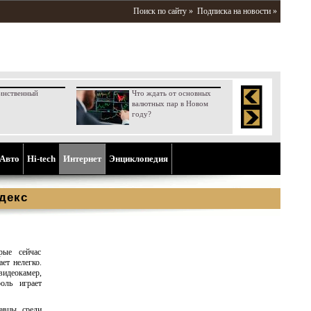
Поиск по сайту »
Подписка на новости »
инственный
Что ждать от основных
валютных пар в Новом
году?
Aвто
Hi-tech
Интернет
Энциклопедия
декс
рые сейчас
ет нелегко.
идеокамер,
оль играет
авцы среди