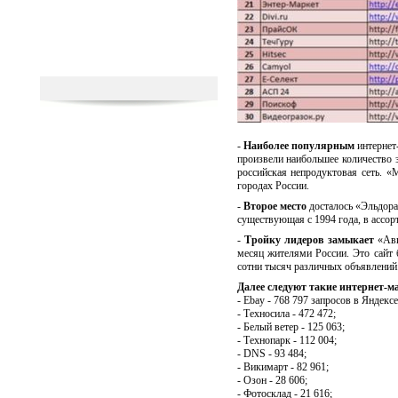
-
Наиболее популярным
интернет
произвели наибольшее количество з
российская непродуктовая сеть. «
городах России.
-
Второе место
досталось «Эльдорад
существующая с 1994 года, в ассор
-
Тройку лидеров замыкает
«Ави
месяц жителями России. Это сайт 
сотни тысяч различных объявлений
Далее следуют такие интернет-м
- Ebay - 768 797 запросов в Яндексе
- Техносила - 472 472;
- Белый ветер - 125 063;
- Технопарк - 112 004;
- DNS - 93 484;
- Викимарт - 82 961;
- Озон - 28 606;
- Фотосклад - 21 616;