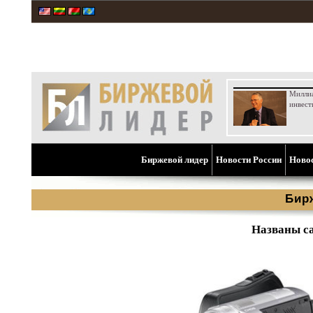
Милли
инвест
Биржевой лидер
Новости России
Ново
Бир
Названы с