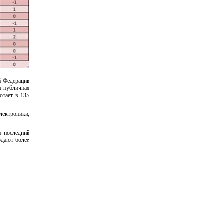
й Федерации
я публичная
отает в 135
электроники,
а последний
одают более