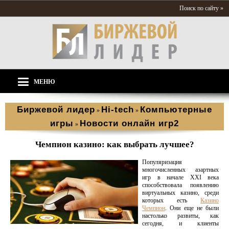
Поиск по сайту »
МЕНЮ
Биржевой лидер
Hi-tech
Компьютерные
»
»
игры
Новости онлайн игр2
»
Чемпион казино: как выбрать лучшее?
Популяризация
многочисленных азартных
игр в начале XXI века
способствовала появлению
виртуальных казино, среди
которых есть
Казино
Чемпион
. Они еще не были
настолько развиты, как
сегодня, и клиенты