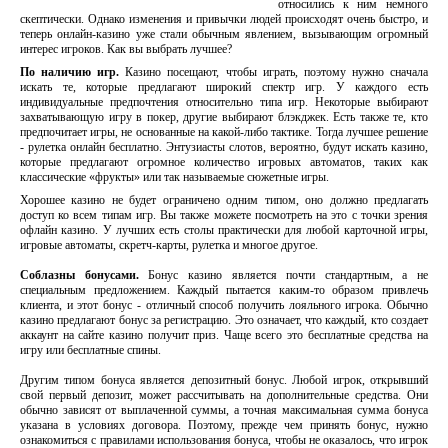
относились к ним немного
скептически. Однако изменения и привычки людей происходят очень быстро, и
теперь онлайн-казино уже стали обычным явлением, вызывающим огромный
интерес игроков. Как вы выбрать лучшее?
По наличию игр.
Казино посещают, чтобы играть, поэтому нужно сначала
искать те, которые предлагают широкий спектр игр. У каждого есть
индивидуальные предпочтения относительно типа игр. Некоторые выбирают
захватывающую игру в покер, другие выбирают блэкджек. Есть также те, кто
предпочитает игры, не основанные на какой-либо тактике. Тогда лучшее решение
- рулетка онлайн бесплатно. Энтузиасты слотов, вероятно, будут искать казино,
которые предлагают огромное количество игровых автоматов, таких как
классические «фрукты» или так называемые сюжетные игры.
Хорошее казино не будет ограничено одним типом, оно должно предлагать
доступ ко всем типам игр. Вы также можете посмотреть на это с точки зрения
офлайн казино. У лучших есть столы практически для любой карточной игры,
игровые автоматы, скретч-карты, рулетка и многое другое.
Соблазны бонусами.
Бонус казино является почти стандартным, а не
специальным предложением. Каждый пытается каким-то образом привлечь
клиента, и этот бонус - отличный способ получить лояльного игрока. Обычно
казино предлагают бонус за регистрацию. Это означает, что каждый, кто создает
аккаунт на сайте казино получит приз. Чаще всего это бесплатные средства на
игру или бесплатные спины.
Другим типом бонуса является депозитный бонус. Любой игрок, открывший
свой первый депозит, может рассчитывать на дополнительные средства. Они
обычно зависят от выплаченной суммы, а точная максимальная сумма бонуса
указана в условиях договора. Поэтому, прежде чем принять бонус, нужно
ознакомиться с правилами использования бонуса, чтобы не оказалось, что игрок