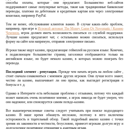
способы оплаты, которые они предлагают. Большинство веб-сайтов
поддерживают самые популярные методы, такие как традиционные банковские
переводы, платежи по дебетовым и кредитным картам или через электронные
кошельки, например PayPal.
Тем не менее, обслуживание клиентов важно. В случае каких-либо проблем,
например, при игре в
Игровой автомат The Money Game От Novomatic | Казино
Чемпион
, игрок должен иметь возможность связаться со службой поддержки.
Лучшие казино предлагают чат, с остальными можно связаться, используя
форму на сайте или напрямую, отправив электронное письмо.
Игроки также ищут казино, предлагающие геймплей на русском языке. Конечно,
в подавляющем большинстве страниц заголовки отображаются только на
английском языке, но будет немало казино, в которых можно поиграть без
перевода.
Последний элемент - репутация.
Прежде чем начать играть на любом сайте ,
стоит сначала ознакомиться с мнением других игроков. Они лучше всего знают,
честно ли казино, выплачивает ли оно призы, как выглядят регистрация и
бонусы и т. д.
Однако в Интернете есть небольшая проблема с отзывами, потому что каждый
может написать очень позитивное мнение, а игрок никогда не будет уверен, что
оно надежное, или спонсируется самим псевдо-казино.
Все вышеперечисленные советы следует учитывать при поиске подходящего
казино. В наше время обмануть несложно, поэтому в него включены
осторожность и тщательный обзор. Такой подробный анализ казино с точки
зрения их законности и честности, безусловно, принесет игрокам долгую игру и
долгосрочное позитивное отношение к азартным играм.