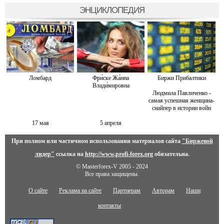
ЭНЦИКЛОПЕДИЯ
Ломбард
Фри́ске Жа́нна
Биржи Прибалтики
Влади́мировна
Людмила Павличенко -
самая успешная женщина-
снайпер в истории войн
17 мая
5 апреля
При полном или частичном использовании материалов сайта
"Биржевой
лидер"
ссылка на
http://www.profi-forex.org
обязательна.
© Masterforex-V 2005 - 2024
Все права защищены.
О сайте
Реклама на сайте
Партнерам
Авторам
Наши
контакты