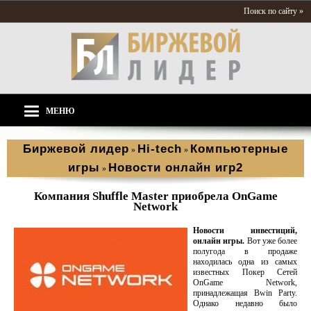
Поиск по сайту »
МЕНЮ
Биржевой лидер
Hi-tech
Компьютерные
»
»
игры
Новости онлайн игр2
»
Компания Shuffle Master приобрела OnGame
Network
Новости инвестиций,
онлайн игры.
Вот уже более
полугода в продаже
находилась одна из самых
известных Покер Сетей
OnGame Network,
принадлежащая Bwin Party.
Однако недавно было