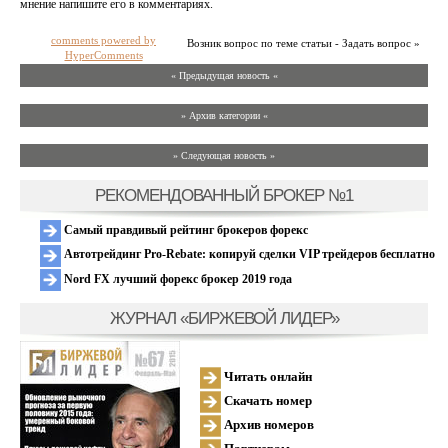
мнение напишите его в комментариях.
comments powered by
Возник вопрос по теме статьи - Задать вопрос »
HyperComments
« Предыдущая новость «
» Архив категории «
» Следующая новость »
РЕКОМЕНДОВАННЫЙ БРОКЕР №1
Самый правдивый рейтинг брокеров форекс
Автотрейдинг Pro-Rebate: копируй сделки VIP трейдеров бесплатно
Nord FX лучший форекс брокер 2019 года
ЖУРНАЛ «БИРЖЕВОЙ ЛИДЕР»
Читать онлайн
Скачать номер
Архив номеров