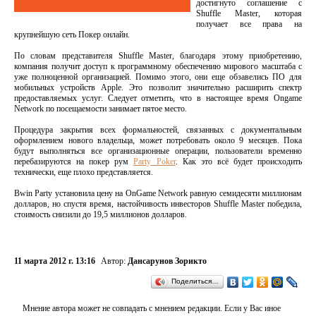
достигнуто соглашение с
Shuffle Master, которая
получает все права на
крупнейшую сеть Покер онлайн.
По словам представителя Shuffle Master, благодаря этому приобретению,
компания получит доступ к программному обеспечению мирового масштаба с
уже полноценной организацией. Помимо этого, они еще обзавелись ПО для
мобильных устройств Apple. Это позволит значительно расширить спектр
предоставляемых услуг. Следует отметить, что в настоящее время Ongame
Network по посещаемости занимает пятое место.
Процедура закрытия всех формальностей, связанных с документальным
оформлением нового владельца, может потребовать около 9 месяцев. Пока
будут выполняться все организационные операции, пользователи временно
перебазируются на покер рум
Party Poker
. Как это всё будет происходить
технически, еще плохо представляется.
Bwin Party установила цену на OnGame Network равную семидесяти миллионам
долларов, но спустя время, настойчивость инвесторов Shuffle Master победила,
стоимость снизили до 19,5 миллионов долларов.
11 марта 2012 г. 13:16
Автор:
Дансарунов Зорикто
Поделиться…
Мнение автора может не совпадать с мнением редакции. Если у Вас иное