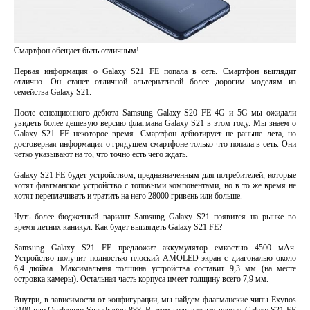
Смартфон обещает быть отличным!
Первая информация о Galaxy S21 FE попала в сеть. Смартфон выглядит
отлично. Он станет отличной альтернативой более дорогим моделям из
семейства Galaxy S21.
После сенсационного дебюта Samsung Galaxy S20 FE 4G и 5G мы ожидали
увидеть более дешевую версию флагмана Galaxy S21 в этом году. Мы знаем о
Galaxy S21 FE некоторое время. Смартфон дебютирует не раньше лета, но
достоверная информация о грядущем смартфоне только что попала в сеть. Они
четко указывают на то, что точно есть чего ждать.
Galaxy S21 FE будет устройством, предназначенным для потребителей, которые
хотят флагманское устройство с топовыми компонентами, но в то же время не
хотят переплачивать и тратить на него 28000 гривень или больше.
Чуть более бюджетный вариант Samsung Galaxy S21 появится на рынке во
время летних каникул. Как будет выглядеть Galaxy S21 FE?
Samsung Galaxy S21 FE предложит аккумулятор емкостью 4500 мАч.
Устройство получит полностью плоский AMOLED-экран с диагональю около
6,4 дюйма. Максимальная толщина устройства составит 9,3 мм (на месте
островка камеры). Остальная часть корпуса имеет толщину всего 7,9 мм.
Внутри, в зависимости от конфигурации, мы найдем флагманские чипы Exynos
2100 или Qualcomm Snapdragon 888. В этом году каждая версия Galaxy S21 FE