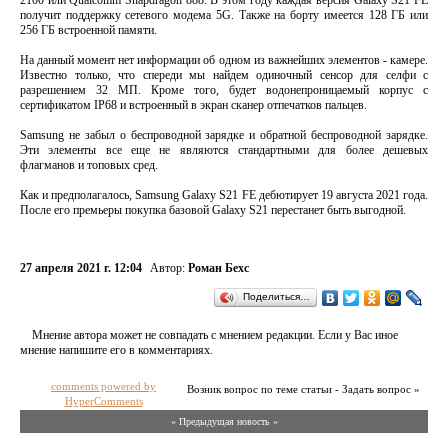
получит поддержку сетевого модема 5G. Также на борту имеется 128 ГБ или
256 ГБ встроенной памяти.
На данный момент нет информации об одном из важнейших элементов - камере.
Известно только, что спереди мы найдем одиночный сенсор для селфи с
разрешением 32 МП. Кроме того, будет водонепроницаемый корпус с
сертификатом IP68 и встроенный в экран сканер отпечатков пальцев.
Samsung не забыл о беспроводной зарядке и обратной беспроводной зарядке.
Эти элементы все еще не являются стандартными для более дешевых
флагманов и топовых сред.
Как и предполагалось, Samsung Galaxy S21 FE дебютирует 19 августа 2021 года.
После его премьеры покупка базовой Galaxy S21 перестанет быть выгодной.
27 апреля 2021 г. 12:04
Автор:
Роман Бехс
Поделиться…
Мнение автора может не совпадать с мнением редакции. Если у Вас иное
мнение напишите его в комментариях.
comments powered by
Возник вопрос по теме статьи - Задать вопрос »
HyperComments
« Предыдущая новость «