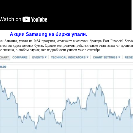
Акции Samsung на бирже упали.
и Samsung упали на 0,64 процента, отмечают аналитики брокера Fort Financial Servi
аться на курсе ценных бумаг. Однако они должны действительно отличаться от прошлы
не сказано, в любом случае, все подробности узнаем уже в сентябре.