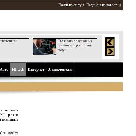
Поиск по сайту »
Подписка на новости »
инственный
Что ждать от основных
валютных пар в Новом
году?
Aвто
Hi-tech
Интернет
Энциклопедия
 новые часы
IM-карты и
т аналитики
. Они имеют