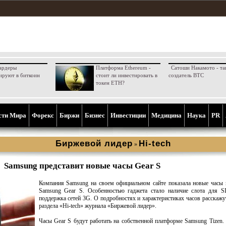
ардеры
Платформа Ethereum -
Сатоши Накамото - та
ируют в биткоин
стоит ли инвестировать в
создатель BTC
токен ETH?
сти Мира
Форекс
Биржи
Бизнес
Инвестиции
Медицина
Наука
PR
Биржевой лидер
Hi-tech
»
Samsung представит новые часы Gear S
Компания Samsung на своем официальном сайте показала новые часы
Samsung Gear S. Особенностью гаджета стало наличие слота для S
поддержка сетей 3G. О подробностях и характеристиках часов расскажу
раздела «Hi-tech» журнала «Биржевой лидер».
Часы Gear S будут работать на собственной платформе Samsung Tizen