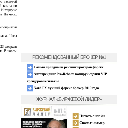
с тактовой
й компании
. Интерфейс
а. На часах
.
мероприятии
елям. Часы
 23 февраля
ок. В новом
РЕКОМЕНДОВАННЫЙ БРОКЕР №1
Самый правдивый рейтинг брокеров форекс
Автотрейдинг Pro-Rebate: копируй сделки VIP
трейдеров бесплатно
Nord FX лучший форекс брокер 2019 года
ЖУРНАЛ «БИРЖЕВОЙ ЛИДЕР»
Читать онлайн
Скачать номер