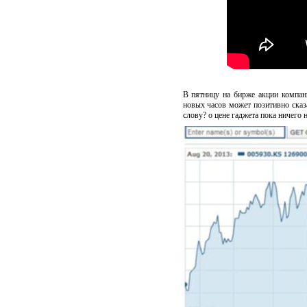
В пятницу на бирже акции компани
новых часов может позитивно сказ
слову? о цене гаджета пока ничего 