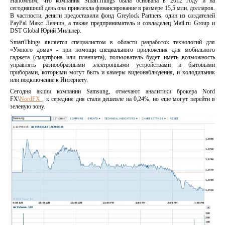
Напомним, что компания SmartThings была основана в 2012 году и на
сегодняшний день она привлекла финансирование в размере 15,5 млн. долларов.
В частности, деньги предоставили фонд Greylock Partners, один из создателей
PayPal Макс Левчин, а также предприниматель и совладелец Mail.ru Group и
DST Global Юрий Мильнер.
SmartThings является специалистом в области разработок технологий для
«Умного дома» - при помощи специального приложения для мобильного
гаджета (смартфона или планшета), пользователь будет иметь возможность
управлять разнообразными электронными устройствами и бытовыми
приборами, которыми могут быть и камеры видеонаблюдения, и холодильник
или подключение к Интернету.
Сегодня акции компании Samsung, отмечают аналитики брокера Nord
FX\
NordFX
, к середине дня стали дешевле на 0,24%, но еще могут перейти в
зеленую зону.