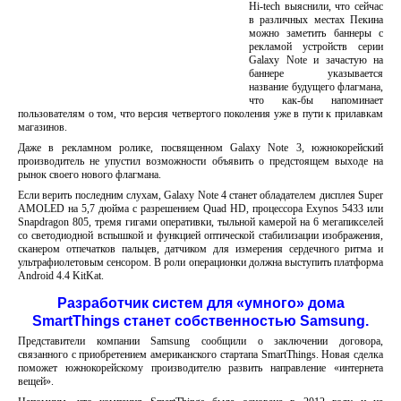
Hi-tech выяснили, что сейчас
в различных местах Пекина
можно заметить баннеры с
рекламой устройств серии
Galaxy Note и зачастую на
баннере указывается
название будущего флагмана,
что как-бы напоминает
пользователям о том, что версия четвертого поколения уже в пути к прилавкам
магазинов.
Даже в рекламном ролике, посвященном Galaxy Note 3, южнокорейский
производитель не упустил возможности объявить о предстоящем выходе на
рынок своего нового флагмана.
Если верить последним слухам, Galaxy Note 4 станет обладателем дисплея Super
AMOLED на 5,7 дюйма с разрешением Quad HD, процессора Exynos 5433 или
Snapdragon 805, тремя гигами оперативки, тыльной камерой на 6 мегапикселей
со светодиодной вспышкой и функцией оптической стабилизации изображения,
сканером отпечатков пальцев, датчиком для измерения сердечного ритма и
ультрафиолетовым сенсором. В роли операционки должна выступить платформа
Android 4.4 KitKat.
Разработчик систем для «умного» дома
SmartThings станет собственностью Samsung.
Представители компании Samsung сообщили о заключении договора,
связанного с приобретением американского стартапа SmartThings. Новая сделка
поможет южнокорейскому производителю развить направление «интернета
вещей».