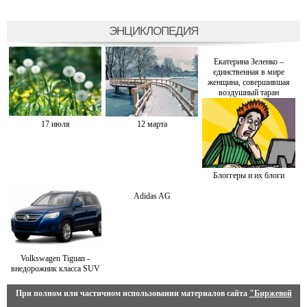
ЭНЦИКЛОПЕДИЯ
Екатерина Зеленко –
единственная в мире
женщина, совершившая
воздушный таран
17 июля
12 марта
Блоггеры и их блоги
Adidas AG
Volkswagen Tiguan -
внедорожник класса SUV
При полном или частичном использовании материалов сайта
"Биржевой