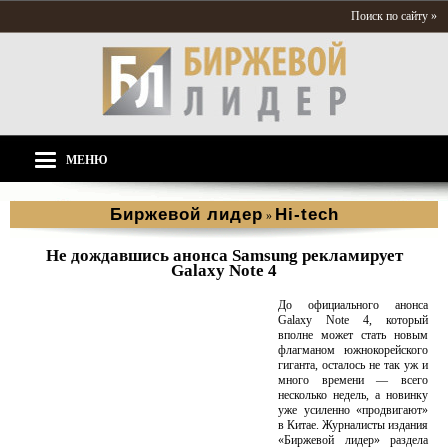
Поиск по сайту »
МЕНЮ
Биржевой лидер
Hi-tech
»
Не дождавшись анонса Samsung рекламирует
Galaxy Note 4
До официального анонса
Galaxy Note 4, который
вполне может стать новым
флагманом южнокорейского
гиганта, осталось не так уж и
много времени — всего
несколько недель, а новинку
уже усиленно «продвигают»
в Китае. Журналисты издания
«Биржевой лидер» раздела