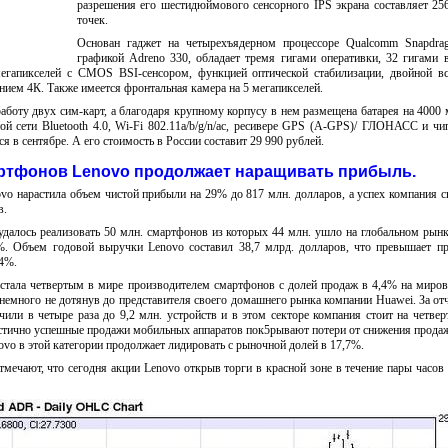
разрешения его шестидюймового сенсорного IPS экрана составляет 25
точек.
Основан гаджет на четырехъядерном процессоре Qualcomm Snapdra
графикой Adreno 330, обладает тремя гигами оперативки, 32 гигами 
мегапикселей с CMOS BSI-сенсором, функцией оптической стабилизации, двойной в
нием 4К. Также имеется фронтальная камера на 5 мегапикселей.
аботу двух сим-карт, а благодаря крупному корпусу в нем размещена батарея на 4000 
ой сети Bluetooth 4.0, Wi-Fi 802.11a/b/g/n/ac, ресивере GPS (A-GPS)/ ГЛОНАСС и ч
я в сентябре. А его стоимость в России составит 29 990 рублей.
артфонов Lenovo продолжает наращивать прибыль.
vo нарастила объем чистой прибыли на 29% до 817 млн. долларов, а успех компания с
в.
далось реализовать 50 млн. смартфонов из которых 44 млн. ушло на глобальном рынке
2%. Объем годовой выручки Lenovo составил 38,7 млрд. долларов, что превышает 
14%.
 стала четвертым в мире производителем смартфонов с долей продаж в 4,4% на миро
 немного не дотянув до представителя своего домашнего рынка компании Huawei. За от
или в четыре раза до 9,2 млн. устройств и в этом секторе компания стоит на четвер
астично успешные продажи мобильных аппаратов пок5рывают потери от снижения продаж
vo в этой категории продолжает лидировать с рыночной долей в 17,7%.
мечают, что сегодня акции Lenovo открыв торги в красной зоне в течение пары часов