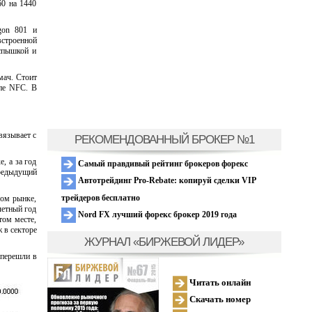
60 на 1440
gon 801 и
встроенной
спышкой и
мач. Стоит
ипе NFC. В
вязывает с
РЕКОМЕНДОВАННЫЙ БРОКЕР №1
, а за год
Самый правдивый рейтинг брокеров форекс
предыдущий
Автотрейдинг Pro-Rebate: копируй сделки VIP
трейдеров бесплатно
вом рынке,
четный год
Nord FX лучший форекс брокер 2019 года
том месте,
 в секторе
ЖУРНАЛ «БИРЖЕВОЙ ЛИДЕР»
 перешли в
Читать онлайн
Скачать номер