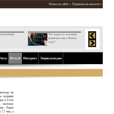
Поиск по сайту »
Подписка на новости »
инственный
Что ждать от основных
валютных пар в Новом
году?
Aвто
Hi-tech
Интернет
Энциклопедия
выходе на
ы издания
нки в Сети
, поэтому
но. Ранее
 7,7 мм, а