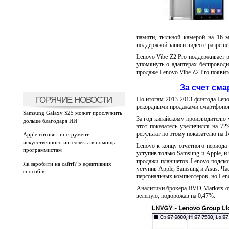
памяти, тыльной камерой на 16 
поддержкой записи видео с разреше
Lenovo Vibe Z2 Pro поддерживает р
упомянуть о адаптерах беспроводн
продаже Lenovo Vibe Z2 Pro появитс
За счет см
ГОРЯЧИЕ НОВОСТИ
По итогам 2013-2013 фингода Leno
рекордными продажами смартфоно
Samsung Galaxy S25 может прослужить
За год китайскому производителю у
дольше благодаря ИИ
этот показатель увеличился на 7
результат по этому показателю на 
Apple готовит инструмент
искусственного интеллекта в помощь
Lenovo к концу отчетного периода
программистам
уступив только Samsung и Apple, и
продажи планшетов Lenovo подскоч
Як заробити на сайті? 5 ефективних
уступив Apple, Samsung и Asus. Ч
способів
персональных компьютеров, но Leno
Аналитики брокера RVD Markets от
зеленую, подорожав на 0,47%.