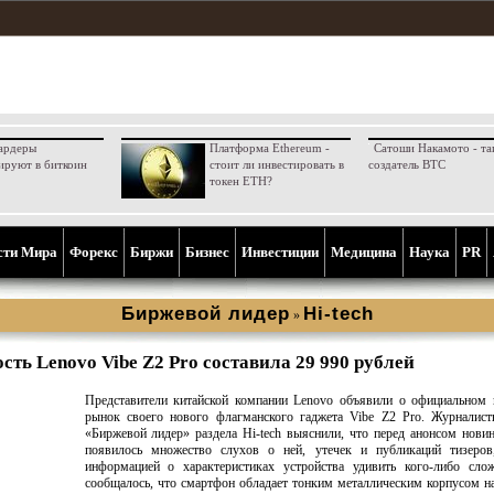
ардеры
Платформа Ethereum -
Сатоши Накамото - та
ируют в биткоин
стоит ли инвестировать в
создатель BTC
токен ETH?
сти Мира
Форекс
Биржи
Бизнес
Инвестиции
Медицина
Наука
PR
Биржевой лидер
Hi-tech
»
сть Lenovo Vibe Z2 Pro составила 29 990 рублей
Представители китайской компании Lenovo объявили о официальном 
рынок своего нового флагманского гаджета Vibe Z2 Pro. Журналист
«Биржевой лидер» раздела Hi-tech выяснили, что перед анонсом нови
появилось множество слухов о ней, утечек и публикаций тизеров
информацией о характеристиках устройства удивить кого-либо слож
сообщалось, что смартфон обладает тонким металлическим корпусом на