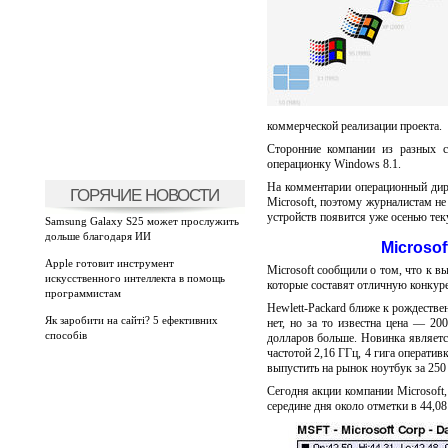
коммерческой реализации проекта.
Сторонние компании из разных с
операционку Windows 8.1.
На комментарии операционный дир
ГОРЯЧИЕ НОВОСТИ
Microsoft, поэтому журналистам не
устройств появится уже осенью тек
Samsung Galaxy S25 может прослужить
дольше благодаря ИИ
Microsof
Apple готовит инструмент
Microsoft сообщили о том, что к 
искусственного интеллекта в помощь
которые составят отличную конку
программистам
Hewlett-Packard ближе к рождестве
Як заробити на сайті? 5 ефективних
нет, но за то известна цена — 20
способів
долларов больше. Новинка являетс
частотой 2,16 ГГц, 4 гига оператив
выпустить на рынок ноутбук за 250
Сегодня акции компании Microsoft,
середине дня около отметки в 44,08