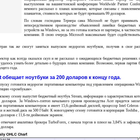
выступления на вашингтонской конференции Worldwide Partner Confe
немного рассказал о планах компании, которые связаны с появление
планшетов, стоимость которых не будет превышать 99 долларов.
По словам господина Тернера сама Microsoft не будет принимать 
непосредственном производстве объявленной линейки бюджетных 
устройств на Windows, но за это готовы взяться ее партнеры, в частност
компании. В свою очередь Microsoft максимально будет содействоват
тран так же смогут заняться выпуском недорогих ноутбуков, получив в свое рас
ектор как всегда оказался скуп и не рассказал о ожидающихся бюджетных решениях 
 удалось узнать более детально о будущих планах компании. Возможно, первая партия
ущего года.
t обещает ноутбуки за 200 доларов к концу года.
выпуску готовятся недорогие портативные компьютеры под управлением операционки Wi
ренцию «хромбукам».
нскому сезону выпустит бюджетный ноутбук Stream, информации о характеристиках кот
0 долларов. За Windows-лэптоп начального уровня производства Acer придется запла
я портативным компьютером и имеет 15,6-дюймовый дисплей, процессор Intel Celeron 
ки и жесткий диск на 500 Гбайт. К новогоднему сезону готовится и корпорация Toshiba 
 долларов с 11,6-ти дюймовым экраном.
 отмечают аналитики брокера TurboForex, с начала торгов в плюсе на 3,84% и зафикси
 доллара.