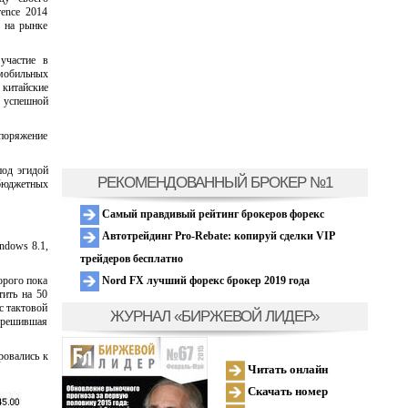
rence 2014
м на рынке
участие в
мобильных
и китайские
ь успешной
поряжение
под эгидой
РЕКОМЕНДОВАННЫЙ БРОКЕР №1
 бюджетных
Самый правдивый рейтинг брокеров форекс
Автотрейдинг Pro-Rebate: копируй сделки VIP
ndows 8.1,
трейдеров бесплатно
Nord FX лучший форекс брокер 2019 года
орого пока
тить на 50
с тактовой
ЖУРНАЛ «БИРЖЕВОЙ ЛИДЕР»
, решившая
ровались к
Читать онлайн
Скачать номер