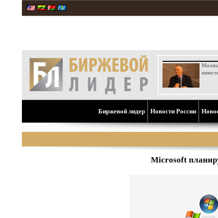
Милли
инвест
Биржевой лидер
Новости России
Ново
Microsoft плани