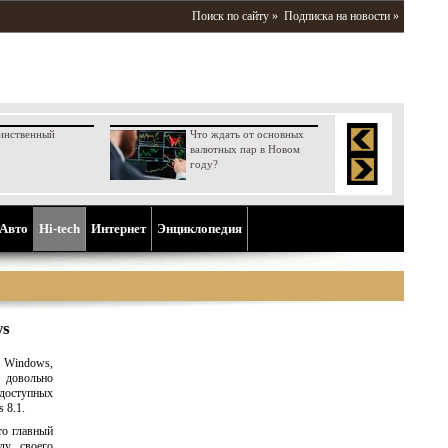
Поиск по сайту »
Подписка на новости »
инственный
Что ждать от основных
валютных пар в Новом
году?
Aвто
Hi-tech
Интернет
Энциклопедия
ws
а Windows,
д довольно
доступных
 8.1.
то главный
ду своего