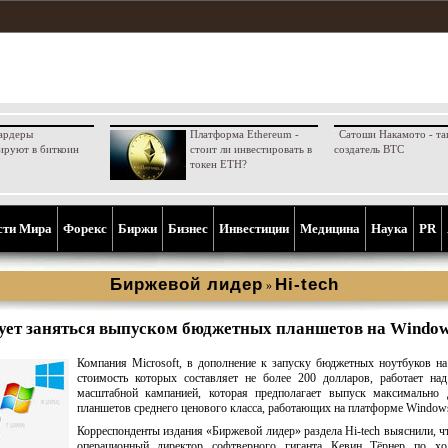
ардеры
Платформа Ethereum -
Сатоши Накамото - та
ируют в биткоин
стоит ли инвестировать в
создатель BTC
токен ETH?
сти Мира
Форекс
Биржи
Бизнес
Инвестиции
Медицина
Наука
PR
Биржевой лидер
Hi-tech
»
рует заняться выпуском бюджетных планшетов на Windo
Компания Microsoft, в дополнение к запуску бюджетных ноутбуков н
стоимость которых составляет не более 200 долларов, работает на
масштабной кампанией, которая предполагает выпуск максимально 
планшетов среднего ценового класса, работающих на платформе Windows
Корреспонденты издания «Биржевой лидер» раздела Hi-tech выяснили, ч
операционный директор софтверного гиганта Кевин Тёрнер по хо