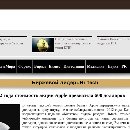
ардеры
Платформа Ethereum -
Сатоши Накамото - та
ируют в биткоин
стоит ли инвестировать в
создатель BTC
токен ETH?
сти Мира
Форекс
Биржи
Бизнес
Инвестиции
Медицина
Наука
PR
Биржевой лидер
Hi-tech
»
2 года стоимость акций Apple превысила 600 долларов
В начале текущей недели ценные бумаги Apple перепрыгнули отме
долларов за одну штуку, чего не наблюдалось с осени 2012 года. Ка
корреспонденты издания «Биржевой лидер» раздела Hi-tech, стоимо
«яблочной» компании чуть больше полутора лет назад составляла 
долларов, однако после этого достижения цена пошла на спад. Рыночные
такую ситуацию связывают с неудачным релизом навигационного п