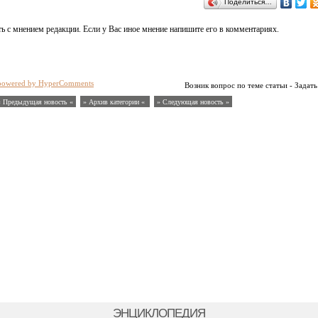
Поделиться…
ь с мнением редакции. Если у Вас иное мнение напишите его в комментариях.
powered by HyperComments
Возник вопрос по теме статьи - Задать
« Предыдущая новость «
» Архив категории «
» Следующая новость »
ЭНЦИКЛОПЕДИЯ