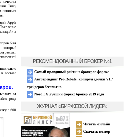
о качества
ации. Тиму
извиниться
мы.
кций Apple
 Появление
новаций» в
кторов был
, который
рограммы.
асширенной
РЕКОМЕНДОВАННЫЙ БРОКЕР №1
лизительно
Самый правдивый рейтинг брокеров форекс
 в составе
Автотрейдинг Pro-Rebate: копируй сделки VIP
аров.
трейдеров бесплатно
ыплату от
Nord FX лучший форекс брокер 2019 года
айне ряда
ЖУРНАЛ «БИРЖЕВОЙ ЛИДЕР»
етку в 600
Читать онлайн
Скачать номер