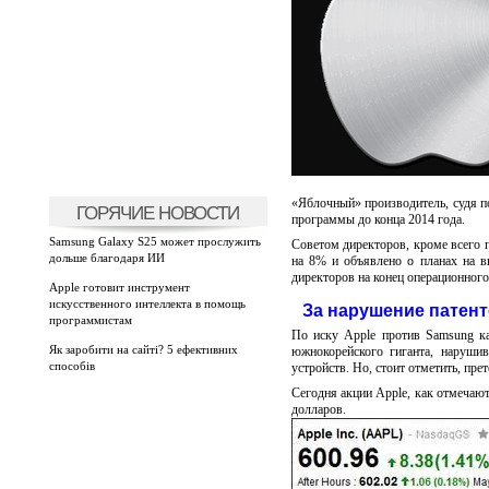
«Яблочный» производитель, судя п
ГОРЯЧИЕ НОВОСТИ
программы до конца 2014 года.
Samsung Galaxy S25 может прослужить
Советом директоров, кроме всего 
дольше благодаря ИИ
на 8% и объявлено о планах на в
директоров на конец операционного
Apple готовит инструмент
искусственного интеллекта в помощь
За нарушение патент
программистам
По иску Apple против Samsung к
Як заробити на сайті? 5 ефективних
южнокорейского гиганта, наруши
способів
устройств. Но, стоит отметить, пре
Сегодня акции Apple, как отмечают
долларов.